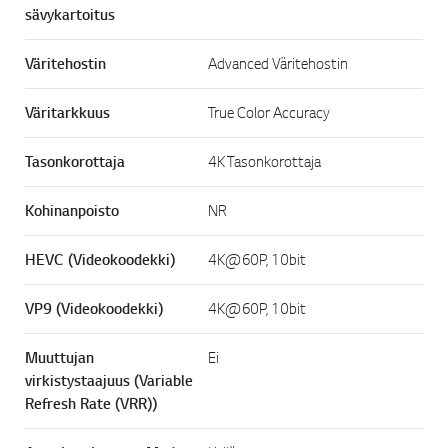
sävykartoitus
Väritehostin
Advanced Väritehostin
Väritarkkuus
True Color Accuracy
Tasonkorottaja
4K Tasonkorottaja
Kohinanpoisto
NR
HEVC (Videokoodekki)
4K@60P, 10bit
VP9 (Videokoodekki)
4K@60P, 10bit
Muuttujan
Ei
virkistystaajuus (Variable
Refresh Rate (VRR))