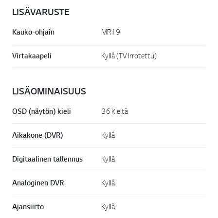
LISÄVARUSTE
Kauko-ohjain
MR19
Virtakaapeli
Kyllä (TV Irrotettu)
LISÄOMINAISUUS
OSD (näytön) kieli
36 Kieltä
Aikakone (DVR)
Kyllä
Digitaalinen tallennus
Kyllä
Analoginen DVR
Kyllä
Ajansiirto
Kyllä