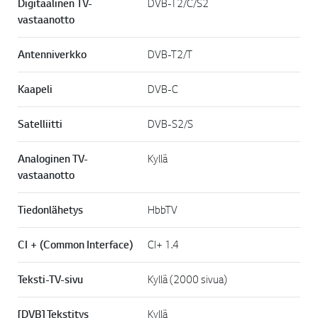
Digitaalinen TV-
DVB-T2/C/S2
vastaanotto
Antenniverkko
DVB-T2/T
Kaapeli
DVB-C
Satelliitti
DVB-S2/S
Analoginen TV-
Kyllä
vastaanotto
Tiedonlähetys
HbbTV
CI + (Common Interface)
CI+ 1.4
Teksti-TV-sivu
Kyllä (2000 sivua)
[DVB] Tekstitys
Kyllä