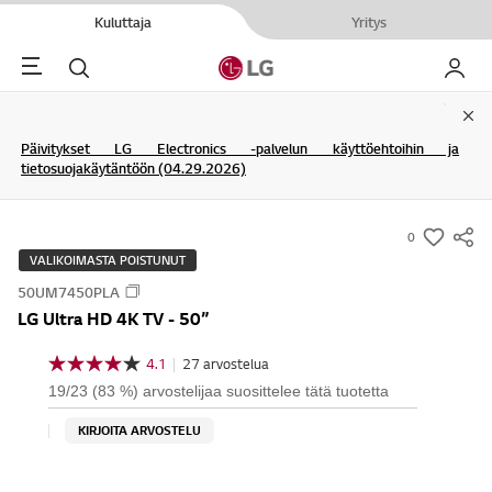
Kuluttaja
Yritys
Menu
Haku
My LG
Clo
Päivitykset LG Electronics -palvelun käyttöehtoihin ja
tietosuojakäytäntöön (04.29.2026)
0
s
VALIKOIMASTA POISTUNUT
u
50UM7450PLA
m
LG Ultra HD 4K TV - 50”
m
a
4.1
|
27 arvostelua
4
r
.
19/23 (83 %) arvostelijaa suosittelee tätä tuotetta
1
y
/
KIRJOITA ARVOSTELU
-
5
t
w
ä
i