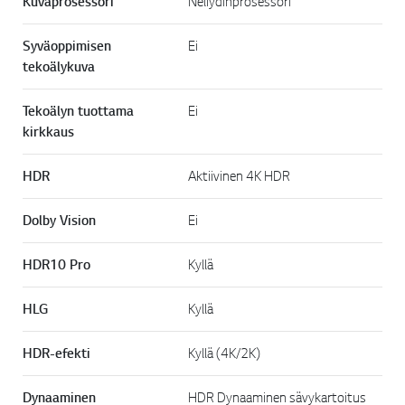
Kuvaprosessori
Neliydinprosessori
Syväoppimisen
Ei
tekoälykuva
Tekoälyn tuottama
Ei
kirkkaus
HDR
Aktiivinen 4K HDR
Dolby Vision
Ei
HDR10 Pro
Kyllä
HLG
Kyllä
HDR-efekti
Kyllä (4K/2K)
Dynaaminen
HDR Dynaaminen sävykartoitus