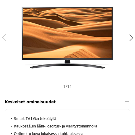
h
t
s
e
h
ä
,
k
e
s
k
i
m
ä
ä
r
ä
i
n
e
1
/
11
n
a
r
Keskeiset ominaisuudet
v
o
s
a
Smart TV LG:n tekoälyllä
n
Kaukosäädin ääni-, osoitus- ja vieritystoiminnolla
a
.
Optimoitu kuva jokaisessa kohtauksessa