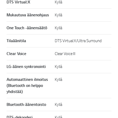
DTS Virtual:X
Kyllä
Mukautuva äänenohjaus
Kyllä
One Touch -äänensäätö
Kyllä
Tilaäänitila
DTS Virtual:X/Ultra Surround
Clear Voice
Clear Voice III
LG-äänen synkronointi
Kyllä
Automaattinen ilmoitus
Kyllä
(Bluetooth on helppo
yhdistää)
Bluetooth-äänentoisto
Kyllä
DTS-dekooderi
Kyllä