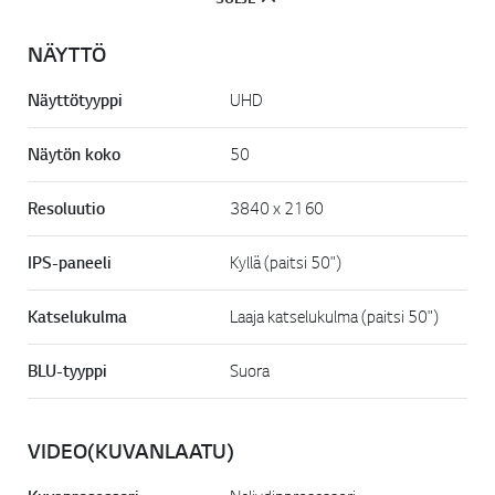
k
i
.
NÄYTTÖ
Näyttötyyppi
UHD
Näytön koko
50
Resoluutio
3840 x 2160
IPS-paneeli
Kyllä (paitsi 50")
Katselukulma
Laaja katselukulma (paitsi 50")
BLU-tyyppi
Suora
VIDEO(KUVANLAATU)