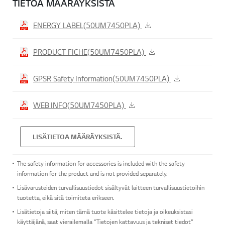
TIETOA MÄÄRÄYKSISTÄ
ENERGY LABEL(50UM7450PLA)
PRODUCT FICHE(50UM7450PLA)
GPSR Safety Information(50UM7450PLA)
WEB INFO(50UM7450PLA)
LISÄTIETOA MÄÄRÄYKSISTÄ.
The safety information for accessories is included with the safety
information for the product and is not provided separately.
Lisävarusteiden turvallisuustiedot sisältyvät laitteen turvallisuustietoihin
tuotetta, eikä sitä toimiteta erikseen.
Lisätietoja siitä, miten tämä tuote käsittelee tietoja ja oikeuksistasi
käyttäjänä, saat vierailemalla ”Tietojen kattavuus ja tekniset tiedot”