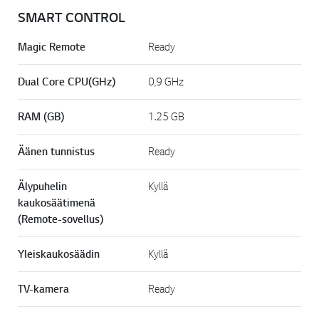
SMART CONTROL
Magic Remote
Ready
Dual Core CPU(GHz)
0,9 GHz
RAM (GB)
1.25 GB
Äänen tunnistus
Ready
Älypuhelin
Kyllä
kaukosäätimenä
(Remote-sovellus)
Yleiskaukosäädin
Kyllä
TV-kamera
Ready