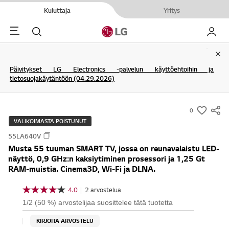
Kuluttaja
Yritys
Menu
Haku
My LG
Clo
Päivitykset LG Electronics -palvelun käyttöehtoihin ja
tietosuojakäytäntöön (04.29.2026)
0
s
VALIKOIMASTA POISTUNUT
u
55LA640V
m
Musta 55 tuuman SMART TV, jossa on reunavalaistu LED-
m
näyttö, 0,9 GHz:n kaksiytiminen prosessori ja 1,25 Gt
a
RAM-muistia. Cinema3D, Wi-Fi ja DLNA.
r
4.0
|
2 arvostelua
y
4
.
-
1/2 (50 %) arvostelijaa suosittelee tätä tuotetta
0
w
/
KIRJOITA ARVOSTELU
5
i