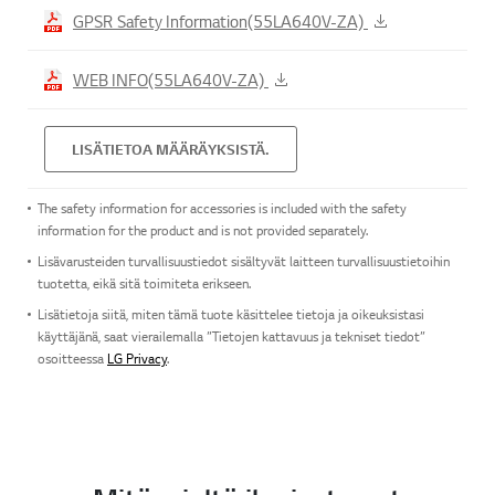
GPSR Safety Information(55LA640V-ZA)
WEB INFO(55LA640V-ZA)
LISÄTIETOA MÄÄRÄYKSISTÄ.
The safety information for accessories is included with the safety
information for the product and is not provided separately.
Lisävarusteiden turvallisuustiedot sisältyvät laitteen turvallisuustietoihin
tuotetta, eikä sitä toimiteta erikseen.
Lisätietoja siitä, miten tämä tuote käsittelee tietoja ja oikeuksistasi
käyttäjänä, saat vierailemalla ”Tietojen kattavuus ja tekniset tiedot”
osoitteessa
LG Privacy
.