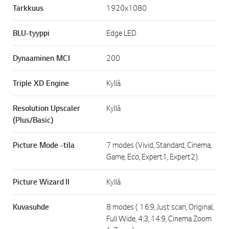
k
Tarkkuus
1920x1080
k
i
.
BLU-tyyppi
Edge LED
Dynaaminen MCI
200
Triple XD Engine
Kyllä
Resolution Upscaler
Kyllä
(Plus/Basic)
Picture Mode -tila
7 modes (Vivid, Standard, Cinema,
Game, Eco, Expert1, Expert2)
Picture Wizard II
Kyllä
Kuvasuhde
8 modes ( 16:9, Just scan, Original,
Full Wide, 4:3, 14:9, Cinema Zoom