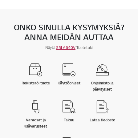
ONKO SINULLA KYSYMYKSIÄ?
ANNA MEIDÄN AUTTAA
Näytä
55LA640V
Tuotetuki
Rekisteröi tuote
Käyttöohjeet
Ohjelmisto ja
päivitykset
Varaosat ja
Takuu
Lataa tiedosto
lisävarusteet