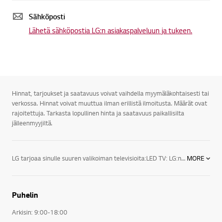
Sähköposti
Lähetä sähköpostia LG:n asiakaspalveluun ja tukeen.
Hinnat, tarjoukset ja saatavuus voivat vaihdella myymäläkohtaisesti tai
verkossa. Hinnat voivat muuttua ilman erillistä ilmoitusta. Määrät ovat
rajoitettuja. Tarkasta lopullinen hinta ja saatavuus paikallisilta
jälleenmyyjiltä.
LG tarjoaa sinulle suuren valikoiman televisioita:LED TV: LG:n LED-televisioiden designsarjan huippumalli näyttää juuri siltä kuin modernin television kuuluukin. Äärimmäisen ohuet valetut alumiinikehykset varmistavat, että televisio sopii täydellisesti joka ympäristöön.3D TV: LG:n 3D-televisio esittelee täysin uuden tason kuvanlaadulle, sillä sen tarkkuus on neljä kertaa suurempi kuin Full HD -television. Kuva on luonnollisesti uskomattoman eloisa ja tarkka, vaikka sitä katsottaisiin läheltä. LG UHD 3D -televisiot tyydyttävät katsojan tarpeet täydellisesti virheettömillä yksityiskohdilla ja nostavat näyttöjen standardin entistä korkeammalle.Smart TV: Vihdoinkin televisiossa on aina jotain hyvää katsottavaa. LG Smart TV on helpoin tapa kokea suosikkiohjelmasi, SF Anytime, Headweb, Viaplay, musiikki, sovellukset, sosiaaliset mediat ja verkkosivut. Kätevillä jakotoiminnoilla pääset käsiksi myös kotiverkossa tai älypuhelimellasi olevaan sisältöön.LG:n uuden sukupolven televisiot sekä audio- ja videolaitteet tarjoavat todellista viihdettä kaikenlaisiin televisioelämyksiin. Peli-iltoihin sopii esimerkiksi 60-tuumainen LED-taulutelevisio, ja lasten elokuvailtaa varten 42-tuumainen 3D LED -taulutelevisio. LG:n televisiot sopivat myös kaikkiin huoneisiin.LG:n televisioiden lukemattomat viihdeominaisuudet viihdyttävät sekä perhettäsi että vieraitasi. Saatavilla on myös useita lisätarvikkeita televisioita varten. LG:n televisioita on kiitelty ja ne ovat saaneet ylistäviä arvioita toiminnallisuudestaan, tehostaan sekä tyylistään.
MORE
Puhelin
Arkisin: 9:00-18:00