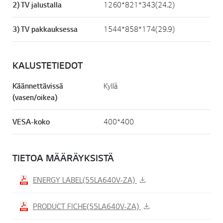
2) TV jalustalla
1260*821*343(24.2)
3) TV pakkauksessa
1544*858*174(29.9)
KALUSTETIEDOT
Käännettävissä
Kyllä
(vasen/oikea)
VESA-koko
400*400
TIETOA MÄÄRÄYKSISTÄ
ENERGY LABEL(55LA640V-ZA)
PRODUCT FICHE(55LA640V-ZA)