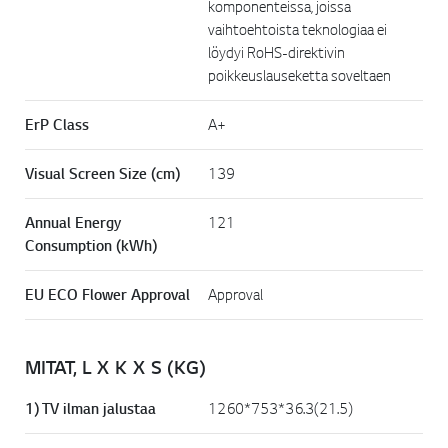
komponenteissa, joissa
vaihtoehtoista teknologiaa ei
löydyi RoHS-direktivin
poikkeuslauseketta soveltaen
ErP Class
A+
Visual Screen Size (cm)
139
Annual Energy
121
Consumption (kWh)
EU ECO Flower Approval
Approval
MITAT, L X K X S (KG)
1) TV ilman jalustaa
1260*753*36.3(21.5)