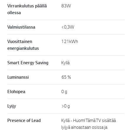
Virrankulutus päällä
83W
ollessa
Valmiustilassa
<0,3W
Vuosittainen
121kWh
energiankulutus
Smart Energy Saving
Kyllä
Luminanssi
65 %
Elohopea
0 g
Lyijy
>0 g
Presence of Lead
Kyllä - Huom! Tämä TV sisältää
lyijyä ainoastaan osissa ja