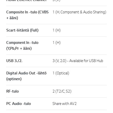
Composite In -tulo (CVBS
1 (H, Component & Audio Sharing)
+ ääni)
Scart-liitäntä (Full)
1 (H)
Component In -tulo
1 (H)
(Y,Pb,Pr + ääni)
USB 3./2.
3 (V, 2.0) - Available for USB Hub
Digital Audio Out -lähtö
1 (Optical)
(optinen)
RF-tulo
2 (T2/C, S2)
PC Audio -tulo
Share with AV2