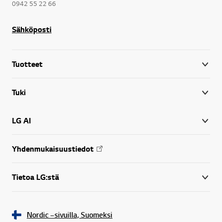
0942 55 22 66
Sähköposti
Tuotteet
Tuki
LG AI
Yhdenmukaisuustiedot
Tietoa LG:stä
Nordic –sivuilla, Suomeksi