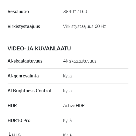
Resoluutio
3840*2160
Virkistystaajuus
Virkistystaajuus 60 Hz
VIDEO- JA KUVANLAATU
AI-skaalautuvuus
4K skaalautuvuus
AI-genrevalinta
Kyllä
AI Brightness Control
Kyllä
HDR
Active HDR
HDR10 Pro
Kyllä
└ HLG
Kyllä