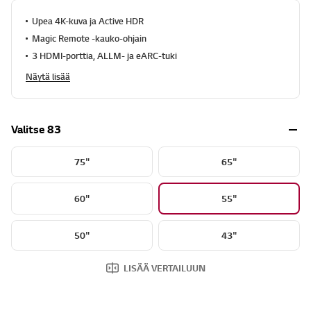
Upea 4K-kuva ja Active HDR
Magic Remote -kauko-ohjain
3 HDMI-porttia, ALLM- ja eARC-tuki
Näytä lisää
Valitse 83
75"
65"
60"
55"
50"
43"
LISÄÄ VERTAILUUN