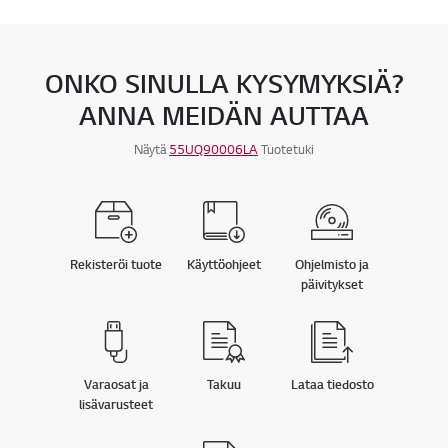
ONKO SINULLA KYSYMYKSIÄ?
ANNA MEIDÄN AUTTAA
Näytä
55UQ90006LA
Tuotetuki
Rekisteröi tuote
Käyttöohjeet
Ohjelmisto ja
päivitykset
Varaosat ja
Takuu
Lataa tiedosto
lisävarusteet