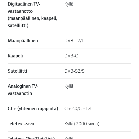
Digitaalinen TV-
Kyllä
vastaanotto
(maanpäällinen, kaapeli,
satelliitti)
Maanpäällinen
DVB-T2/T
Kaapeli
DVB-C
Satelliitti
DVB-S2/S
Analoginen TV-
Kyllä
vastaanotin
CI + (yhteinen rajapinta)
CI+2.0/CI+1.4
Teletext-sivu
Kyllä (2000 sivua)
Teletext (Top/Flot/List)
Kyllä