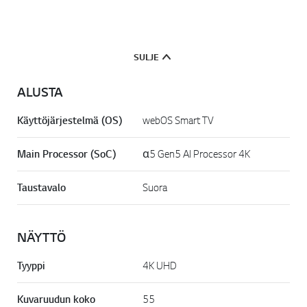
SULJE
ALUSTA
Käyttöjärjestelmä (OS)
webOS Smart TV
Main Processor (SoC)
α5 Gen5 AI Processor 4K
Taustavalo
Suora
NÄYTTÖ
Tyyppi
4K UHD
Kuvaruudun koko
55