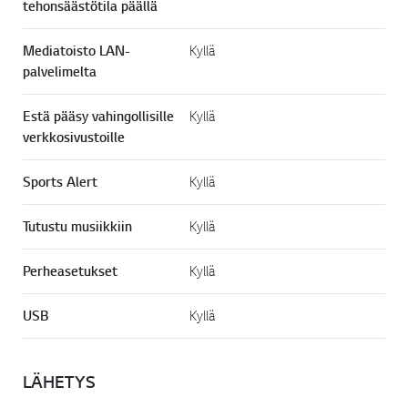
tehonsäästötila päällä
Mediatoisto LAN-
Kyllä
palvelimelta
Estä pääsy vahingollisille
Kyllä
verkkosivustoille
Sports Alert
Kyllä
Tutustu musiikkiin
Kyllä
Perheasetukset
Kyllä
USB
Kyllä
LÄHETYS