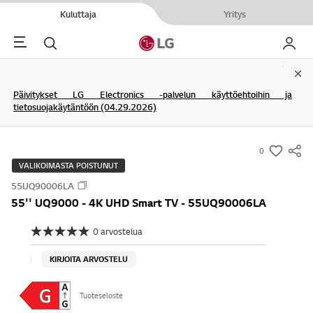
Kuluttaja
Yritys
Menu
Haku
My LG
Clo
Päivitykset LG Electronics -palvelun käyttöehtoihin ja
tietosuojakäytäntöön (04.29.2026)
0
s
VALIKOIMASTA POISTUNUT
u
55UQ90006LA
m
55'' UQ9000 - 4K UHD Smart TV - 55UQ90006LA
m
a
0 arvostelua
E
r
i
a
y
KIRJOITA ARVOSTELU
r
-
v
o
w
Tuoteseloste
s
i