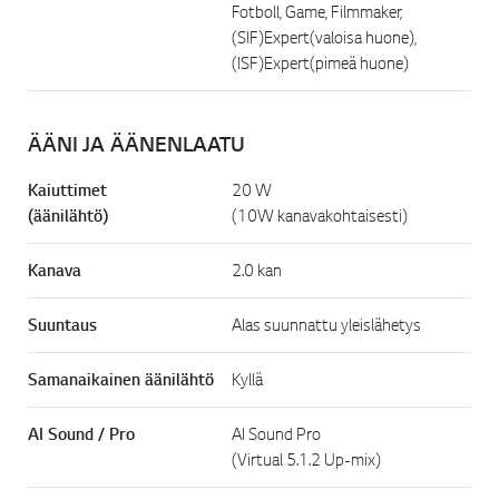
Fotboll, Game, Filmmaker,
(SIF)Expert(valoisa huone),
(ISF)Expert(pimeä huone)
ÄÄNI JA ÄÄNENLAATU
Kaiuttimet
20 W
(äänilähtö)
(10W kanavakohtaisesti)
Kanava
2.0 kan
Suuntaus
Alas suunnattu yleislähetys
Samanaikainen äänilähtö
Kyllä
AI Sound / Pro
AI Sound Pro
(Virtual 5.1.2 Up-mix)