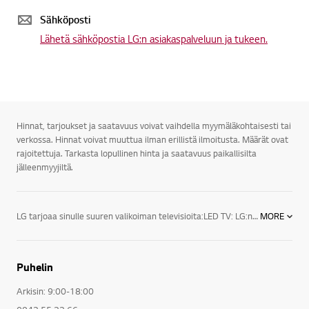
Sähköposti
Lähetä sähköpostia LG:n asiakaspalveluun ja tukeen.
Hinnat, tarjoukset ja saatavuus voivat vaihdella myymäläkohtaisesti tai
verkossa. Hinnat voivat muuttua ilman erillistä ilmoitusta. Määrät ovat
rajoitettuja. Tarkasta lopullinen hinta ja saatavuus paikallisilta
jälleenmyyjiltä.
LG tarjoaa sinulle suuren valikoiman televisioita:LED TV: LG:n LED-televisioiden designsarjan huippumalli näyttää juuri siltä kuin modernin television kuuluukin. Äärimmäisen ohuet valetut alumiinikehykset varmistavat, että televisio sopii täydellisesti joka ympäristöön.3D TV: LG:n 3D-televisio esittelee täysin uuden tason kuvanlaadulle, sillä sen tarkkuus on neljä kertaa suurempi kuin Full HD -television. Kuva on luonnollisesti uskomattoman eloisa ja tarkka, vaikka sitä katsottaisiin läheltä. LG UHD 3D -televisiot tyydyttävät katsojan tarpeet täydellisesti virheettömillä yksityiskohdilla ja nostavat näyttöjen standardin entistä korkeammalle.Smart TV: Vihdoinkin televisiossa on aina jotain hyvää katsottavaa. LG Smart TV on helpoin tapa kokea suosikkiohjelmasi, SF Anytime, Headweb, Viaplay, musiikki, sovellukset, sosiaaliset mediat ja verkkosivut. Kätevillä jakotoiminnoilla pääset käsiksi myös kotiverkossa tai älypuhelimellasi olevaan sisältöön.LG:n uuden sukupolven televisiot sekä audio- ja videolaitteet tarjoavat todellista viihdettä kaikenlaisiin televisioelämyksiin. Peli-iltoihin sopii esimerkiksi 60-tuumainen LED-taulutelevisio, ja lasten elokuvailtaa varten 42-tuumainen 3D LED -taulutelevisio. LG:n televisiot sopivat myös kaikkiin huoneisiin.LG:n televisioiden lukemattomat viihdeominaisuudet viihdyttävät sekä perhettäsi että vieraitasi. Saatavilla on myös useita lisätarvikkeita televisioita varten. LG:n televisioita on kiitelty ja ne ovat saaneet ylistäviä arvioita toiminnallisuudestaan, tehostaan sekä tyylistään.
MORE
Puhelin
Arkisin: 9:00-18:00