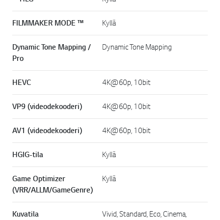
FILMMAKER MODE ™
Kyllä
Dynamic Tone Mapping /
Dynamic Tone Mapping
Pro
HEVC
4K@60p, 10bit
VP9 (videodekooderi)
4K@60p, 10bit
AV1 (videodekooderi)
4K@60p, 10bit
HGIG-tila
Kyllä
Game Optimizer
Kyllä
(VRR/ALLM/GameGenre)
Kuvatila
Vivid, Standard, Eco, Cinema,