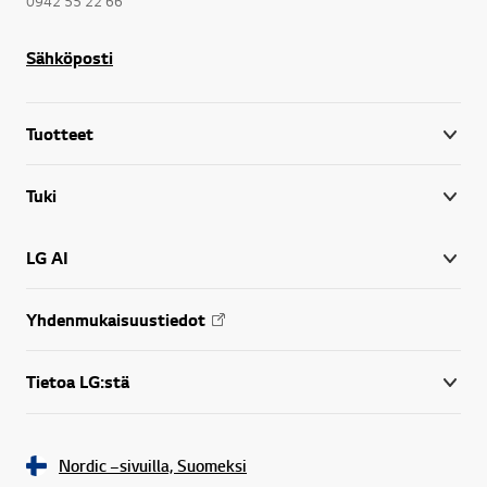
0942 55 22 66
Sähköposti
Tuotteet
Tuki
LG AI
Yhdenmukaisuustiedot
Tietoa LG:stä
Nordic –sivuilla, Suomeksi