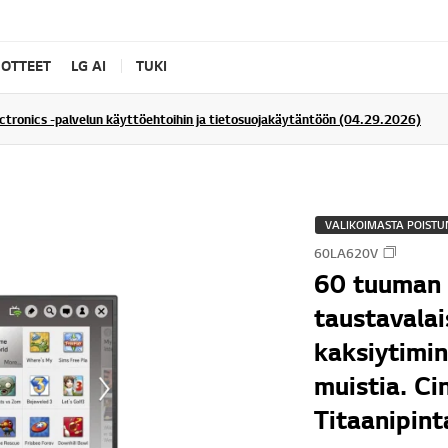
UOTTEET
LG AI
TUKI
ectronics -palvelun käyttöehtoihin ja tietosuojakäytäntöön (04.29.2026)
VALIKOIMASTA POISTU
60LA620V
60 tuuman 
taustavala
kaksiytimi
muistia. C
Titaanipint