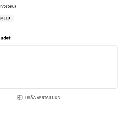
arvostelua
OSTELU
uudet
LISÄÄ VERTAILUUN