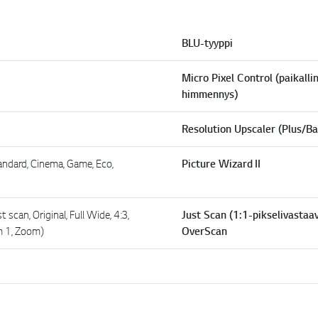
BLU-tyyppi
Micro Pixel Control (paikalli
himmennys)
Resolution Upscaler (Plus/Ba
andard, Cinema, Game, Eco,
Picture Wizard II
 scan, Original, Full Wide, 4:3,
Just Scan (1:1-pikselivastaa
m 1, Zoom)
OverScan