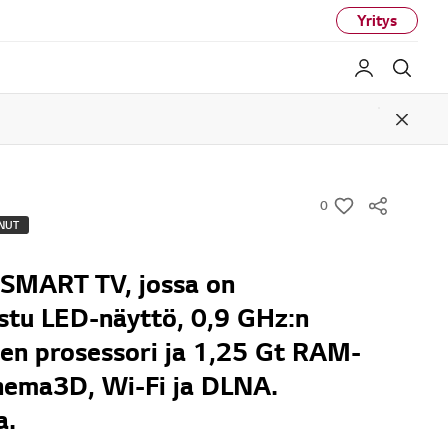
Yritys
My LG
Haku
Close
0
w
NUT
i
s
SMART TV, jossa on
h
istu LED-näyttö, 0,9 GHz:n
nen prosessori ja 1,25 Gt RAM-
inema3D, Wi-Fi ja DLNA.
a.