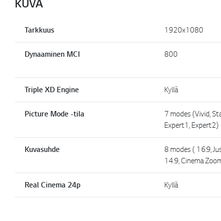
KUVA
Tarkkuus
1920x1080
Dynaaminen MCI
800
Triple XD Engine
Kyllä
Picture Mode -tila
7 modes (Vivid, St
Expert1, Expert2)
Kuvasuhde
8 modes ( 16:9, Just
14:9, Cinema Zoo
Real Cinema 24p
Kyllä