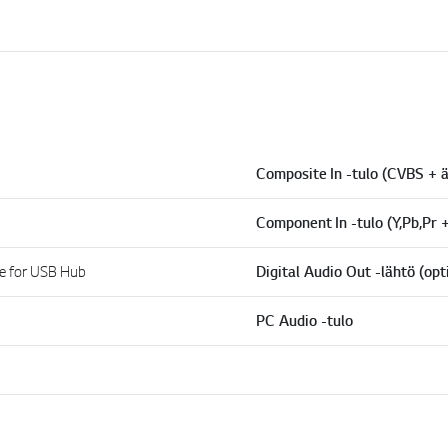
Composite In -tulo (CVBS + ä
Component In -tulo (Y,Pb,Pr +
ble for USB Hub
Digital Audio Out -lähtö (opt
PC Audio -tulo