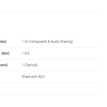
äni)
1 (H, Component & Audio Sharing)
 ääni)
1 (H)
inen)
1 (Optical)
Share with AV2