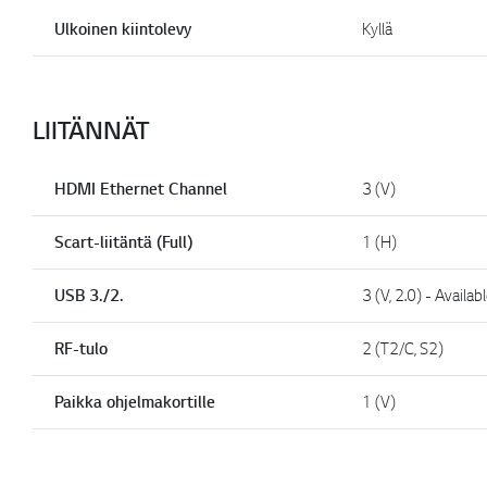
Ulkoinen kiintolevy
Kyllä
LIITÄNNÄT
HDMI Ethernet Channel
3 (V)
Scart-liitäntä (Full)
1 (H)
USB 3./2.
3 (V, 2.0) - Availa
RF-tulo
2 (T2/C, S2)
Paikka ohjelmakortille
1 (V)