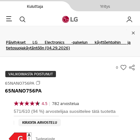
Kuluttaja
Yritys
Menu
Haku
My LG
Clo
Päivitykset LG Electronics -palvelun käyttöehtoihin ja
tietosuojakäytäntöön (04.29.2026)
0
s
VALIKOIMASTA POISTUNUT
u
65NANO756PA
m
65NANO756PA
m
a
4.5
|
782 arvostelua
4
r
.
571/610 (94 %) arvostelijaa suosittelee tätä tuotetta
5
y
/
KIRJOITA ARVOSTELU
-
5
t
w
ä
i
Tuoteseloste