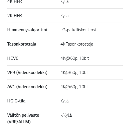
4K HFR
Kyllä
2K HFR
Kyllä
Himmennysalgoritmi
LG-paikalliskontrasti
Tasonkorottaja
4K Tasonkorottaja
HEVC
4K@60p, 10bit
VP9 (Videokoodekki)
4K@60p, 10bit
AV1 (Videokoodekki)
4K@60p, 10bit
HGIG-tila
Kyllä
Välitön pelivaste
-/Kyllä
(VRR/ALLM)