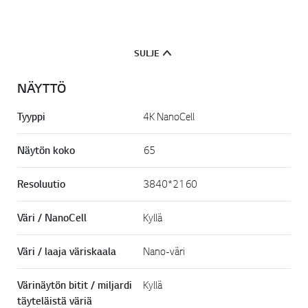
k
k
i
.
SULJE
NÄYTTÖ
Tyyppi
4K NanoCell
Näytön koko
65
Resoluutio
3840*2160
Väri / NanoCell
Kyllä
Väri / laaja väriskaala
Nano-väri
Värinäytön bitit / miljardi
Kyllä
täyteläistä väriä