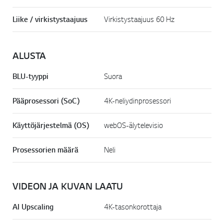
Liike / virkistystaajuus
Virkistystaajuus 60 Hz
ALUSTA
BLU-tyyppi
Suora
Pääprosessori (SoC)
4K-neliydinprosessori
Käyttöjärjestelmä (OS)
webOS-älytelevisio
Prosessorien määrä
Neli
VIDEON JA KUVAN LAATU
AI Upscaling
4K-tasonkorottaja