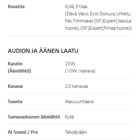
Kuvatila
Kyllä, 9 tilaa
(Elävä, Vakio, Ecol, Elokuva, Urheilu,
Peli, Filmmaker, (ISF)Expert(Valoisa
huone), (ISF)Expert(Pimeä huone))
AUDION JA ÄÄNEN LAATU
Kaiutin
20W
(Äänilähtö)
(10W / kanava)
Kanava
2.0 kanavaa
Suunta
Alassuuntaava
Samanaikainen äänilähtö
Kyllä
AI Sound / Pro
Tekoälyääni