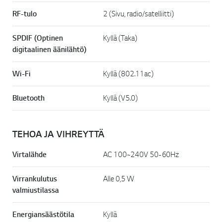
RF-tulo
2 (Sivu, radio/satelliitti)
SPDIF (Optinen
Kyllä (Taka)
digitaalinen äänilähtö)
Wi-Fi
Kyllä (802.11ac)
Bluetooth
Kyllä (V5.0)
TEHOA JA VIHREYTTÄ
Virtalähde
AC 100~240V 50-60Hz
Virrankulutus
Alle 0,5 W
valmiustilassa
Energiansäästötila
Kyllä