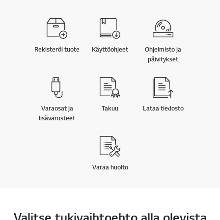
Rekisteröi tuote
Käyttöohjeet
Ohjelmisto ja
päivitykset
Varaosat ja
Takuu
Lataa tiedosto
lisävarusteet
Varaa huolto
Valitse tukivaihtoehto alla olevista