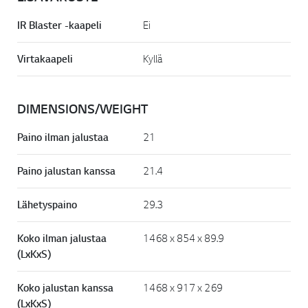
IR Blaster -kaapeli
Ei
Virtakaapeli
Kyllä
DIMENSIONS/WEIGHT
Paino ilman jalustaa
21
Paino jalustan kanssa
21.4
Lähetyspaino
29.3
Koko ilman jalustaa
1468 x 854 x 89.9
(LxKxS)
Koko jalustan kanssa
1468 x 917 x 269
(LxKxS)