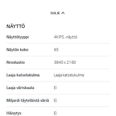
i
.
SULJE
NÄYTTÖ
Näyttötyyppi
4K IPS -näyttö
Näytön koko
65
Resoluutio
3840 x 2160
Laaja katselukulma
Laaja katselukulma
Laaja väriskaala
Ei
Miljardi täyteläistä väriä
Ei
Häivytys
Ei