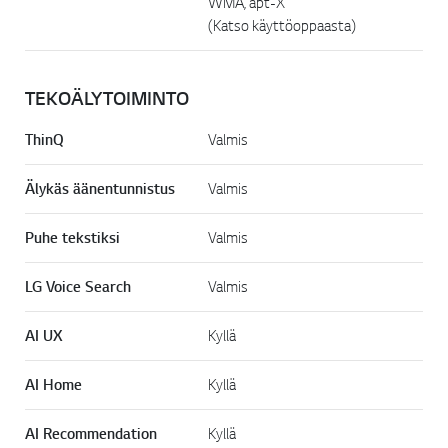
WMA, apt-X
(Katso käyttöoppaasta)
TEKOÄLYTOIMINTO
ThinQ
Valmis
Älykäs äänentunnistus
Valmis
Puhe tekstiksi
Valmis
LG Voice Search
Valmis
AI UX
Kyllä
AI Home
Kyllä
AI Recommendation
Kyllä