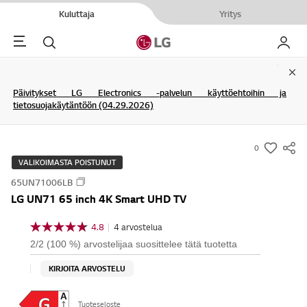
Kuluttaja
Yritys
Menu
Haku
My LG
Clo
Päivitykset LG Electronics -palvelun käyttöehtoihin ja
tietosuojakäytäntöön (04.29.2026)
0
s
VALIKOIMASTA POISTUNUT
u
65UN71006LB
m
LG UN71 65 inch 4K Smart UHD TV
m
a
4.8
|
4 arvostelua
4
r
.
2/2 (100 %) arvostelijaa suosittelee tätä tuotetta
8
y
/
KIRJOITA ARVOSTELU
-
5
t
w
ä
i
Tuoteseloste