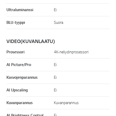
Ultraluminanssi
Ei
BLU-tyyppi
Suora
VIDEO(KUVANLAATU)
Prosessori
4K-neliydinprosessori
AI Picture/Pro
Ei
Kasvojenparannus
Ei
AI Upscaling
Ei
Kuvanparannus
Kuvanparannus
AI Brightness Control
Ei