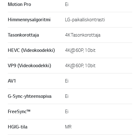
Motion Pro
Ei
Himmennysalgoritmi
LG-paikalliskontrasti
Tasonkorottaja
4K Tasonkorottaja
HEVC (Videokoodekki)
4K@60P, 10bit
VP9 (Videokoodekki)
4K@60P, 10bit
AV1
Ei
G-Sync-yhteensopiva
Ei
FreeSync™
Ei
HGIG-tila
MR