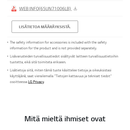
WEB INFO(65UN71006LB)
LISÄTIETOA MÄÄRÄYKSISTÄ.
The safety information for accessories is included with the safety
information for the product and is not provided separately.
Lisävarusteiden turvallisuustiedot sisältyvät laitteen turvallisuustietoihin
tuotetta, eikä sitä toimiteta erikseen.
Lisätietoja siitä, miten tämä tuote käsittelee tietoja ja oikeuksistasi
käyttäjänä, saat vierailemalla ”Tietojen kattavuus ja tekniset tiedot”
osoitteessa
LG Privacy
.
Mitä mieltä ihmiset ovat