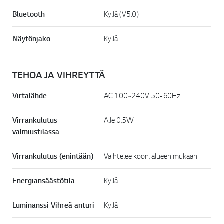
Bluetooth
Kyllä (V5.0)
Näytönjako
Kyllä
TEHOA JA VIHREYTTÄ
Virtalähde
AC 100~240V 50-60Hz
Virrankulutus
Alle 0,5W
valmiustilassa
Virrankulutus (enintään)
Vaihtelee koon, alueen mukaan
Energiansäästötila
Kyllä
Luminanssi Vihreä anturi
Kyllä