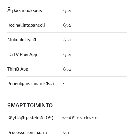
Älykäs muokkaus
Kyllä
Kotihallintapaneeli
Kyllä
Mobiililiittymä
Kyllä
LG TV Plus App
Kyllä
ThinQ App
Kyllä
Puheohjaus ilman käsiä
Ei
SMART-TOIMINTO
Käyttöjärjestelmä (OS)
webOS-älytelevisio
Prosessorien määrä
Neli