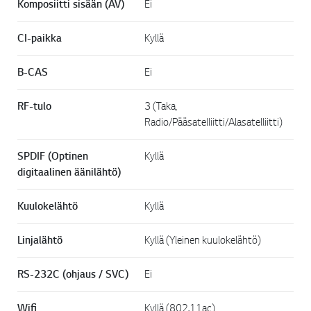
Komposiitti sisään (AV)
Ei
CI-paikka
Kyllä
B-CAS
Ei
RF-tulo
3 (Taka,
Radio/Pääsatelliitti/Alasatelliitti)
SPDIF (Optinen
Kyllä
digitaalinen äänilähtö)
Kuulokelähtö
Kyllä
Linjalähtö
Kyllä (Yleinen kuulokelähtö)
RS-232C (ohjaus / SVC)
Ei
Wifi
Kyllä (802.11ac)