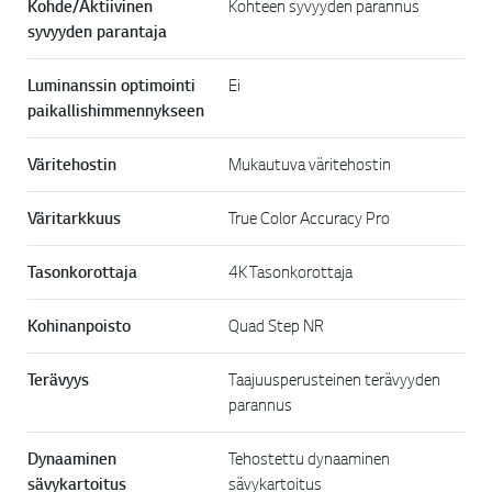
Kohde/Aktiivinen
Kohteen syvyyden parannus
syvyyden parantaja
Luminanssin optimointi
Ei
paikallishimmennykseen
Väritehostin
Mukautuva väritehostin
Väritarkkuus
True Color Accuracy Pro
Tasonkorottaja
4K Tasonkorottaja
Kohinanpoisto
Quad Step NR
Terävyys
Taajuusperusteinen terävyyden
parannus
Dynaaminen
Tehostettu dynaaminen
sävykartoitus
sävykartoitus