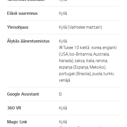
Elävä suurennus
Kyllä
Yleisohjaus
Kyllä (Vaihtelee maittain)
Älykäs äänentunnistus
Kyllä
※ Tukee 10 kieltä : korea, englanti
(USA, Iso-Britannia, Australia,
Kanada), saksa, italia, ranska,
espanja (Espanja, Meksiko),
portugali (Brasilia), puola, turkki,
venäjä
Google Assistant
Ei
360 VR
Kyllä
Magic Link
Kyllä