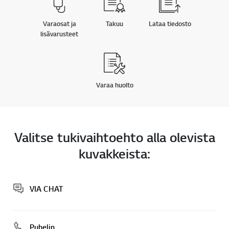
Varaosat ja
Takuu
Lataa tiedosto
lisävarusteet
Varaa huolto
Valitse tukivaihtoehto alla olevista
kuvakkeista:
VIA CHAT
Puhelin