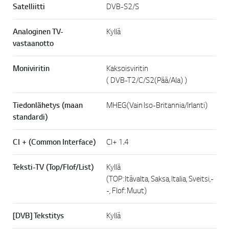
Satelliitti
DVB-S2/S
Analoginen TV-
Kyllä
vastaanotto
Moniviritin
Kaksoisviritin
( DVB-T2/C/S2(Pää/Ala) )
Tiedonlähetys (maan
MHEG(Vain Iso-Britannia/Irlanti)
standardi)
CI + (Common Interface)
CI+ 1.4
Teksti-TV (Top/Flof/List)
Kyllä
(TOP: Itävalta, Saksa, Italia, Sveitsi,-
-, Flof: Muut)
[DVB] Tekstitys
Kyllä