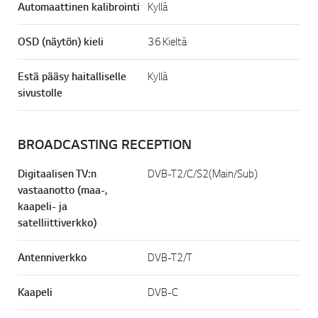
Automaattinen kalibrointi
Kyllä
OSD (näytön) kieli
36 Kieltä
Estä pääsy haitalliselle
Kyllä
sivustolle
BROADCASTING RECEPTION
Digitaalisen TV:n
DVB-T2/C/S2(Main/Sub)
vastaanotto (maa-,
kaapeli- ja
satelliittiverkko)
Antenniverkko
DVB-T2/T
Kaapeli
DVB-C