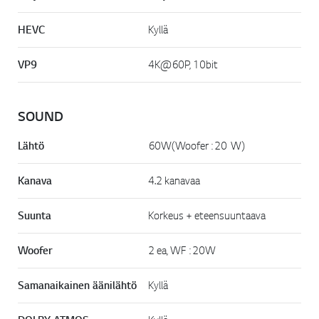
HEVC
Kyllä
VP9
4K@60P, 10bit
SOUND
Lähtö
60W(Woofer : 20 W)
Kanava
4.2 kanavaa
Suunta
Korkeus + eteensuuntaava
Woofer
2 ea, WF : 20W
Samanaikainen äänilähtö
Kyllä