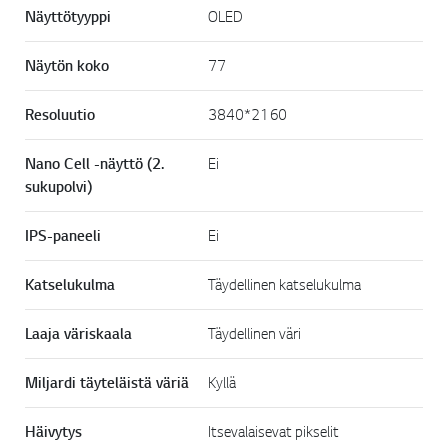
.
Näyttötyyppi
OLED
Näytön koko
77
Resoluutio
3840*2160
Nano Cell -näyttö (2.
Ei
sukupolvi)
IPS-paneeli
Ei
Katselukulma
Täydellinen katselukulma
Laaja väriskaala
Täydellinen väri
Miljardi täyteläistä väriä
Kyllä
Häivytys
Itsevalaisevat pikselit