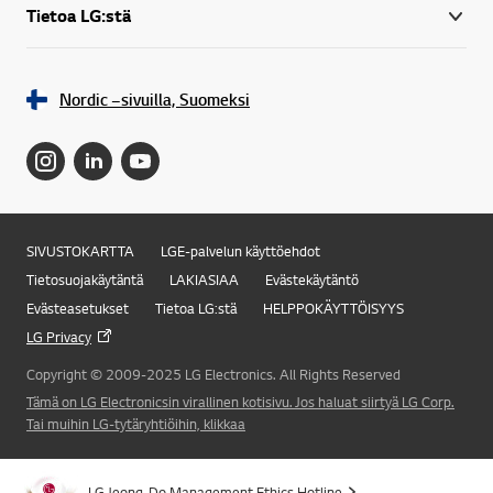
Tietoa LG:stä
Nordic –sivuilla, Suomeksi
SIVUSTOKARTTA
LGE-palvelun käyttöehdot
Online Chat
Tietosuojakäytäntä
LAKIASIAA
Evästekäytäntö
Evästeasetukset
Tietoa LG:stä
HELPPOKÄYTTÖISYYS
LG Privacy
Copyright © 2009-2025 LG Electronics. All Rights Reserved
Tämä on LG Electronicsin virallinen kotisivu. Jos haluat siirtyä LG Corp.
Tai muihin LG-tytäryhtiöihin, klikkaa
LG Jeong-Do Management Ethics Hotline