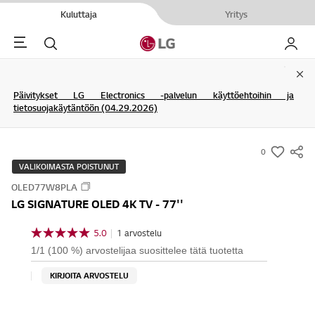
Kuluttaja
Yritys
Menu
Haku
My LG
Clo
Päivitykset LG Electronics -palvelun käyttöehtoihin ja
tietosuojakäytäntöön (04.29.2026)
0
s
VALIKOIMASTA POISTUNUT
u
OLED77W8PLA
m
LG SIGNATURE OLED 4K TV - 77''
m
a
5.0
|
1 arvostelu
5
r
.
1/1 (100 %) arvostelijaa suosittelee tätä tuotetta
0
y
/
KIRJOITA ARVOSTELU
-
5
t
w
ä
i