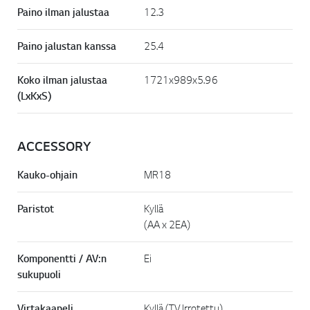
Paino ilman jalustaa
12.3
Paino jalustan kanssa
25.4
Koko ilman jalustaa
1721x989x5.96
(LxKxS)
ACCESSORY
Kauko-ohjain
MR18
Paristot
Kyllä
(AA x 2EA)
Komponentti / AV:n
Ei
sukupuoli
Virtakaapeli
Kyllä (TV Irrotettu)