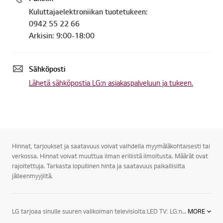
Kuluttajaelektroniikan tuotetukeen:
0942 55 22 66
Arkisin: 9:00-18:00
Sähköposti
Lähetä sähköpostia LG:n asiakaspalveluun ja tukeen.
Hinnat, tarjoukset ja saatavuus voivat vaihdella myymäläkohtaisesti tai
verkossa. Hinnat voivat muuttua ilman erillistä ilmoitusta. Määrät ovat
rajoitettuja. Tarkasta lopullinen hinta ja saatavuus paikallisilta
jälleenmyyjiltä.
LG tarjoaa sinulle suuren valikoiman televisioita:LED TV: LG:n LED-televisioiden designsarjan huippumalli näyttää juuri siltä kuin modernin television kuuluukin. Äärimmäisen ohuet valetut alumiinikehykset varmistavat, että televisio sopii täydellisesti joka ympäristöön.3D TV: LG:n 3D-televisio esittelee täysin uuden tason kuvanlaadulle, sillä sen tarkkuus on neljä kertaa suurempi kuin Full HD -television. Kuva on luonnollisesti uskomattoman eloisa ja tarkka, vaikka sitä katsottaisiin läheltä. LG UHD 3D -televisiot tyydyttävät katsojan tarpeet täydellisesti virheettömillä yksityiskohdilla ja nostavat näyttöjen standardin entistä korkeammalle.Smart TV: Vihdoinkin televisiossa on aina jotain hyvää katsottavaa. LG Smart TV on helpoin tapa kokea suosikkiohjelmasi, SF Anytime, Headweb, Viaplay, musiikki, sovellukset, sosiaaliset mediat ja verkkosivut. Kätevillä jakotoiminnoilla pääset käsiksi myös kotiverkossa tai älypuhelimellasi olevaan sisältöön.LG:n uuden sukupolven televisiot sekä audio- ja videolaitteet tarjoavat todellista viihdettä kaikenlaisiin televisioelämyksiin. Peli-iltoihin sopii esimerkiksi 60-tuumainen LED-taulutelevisio, ja lasten elokuvailtaa varten 42-tuumainen 3D LED -taulutelevisio. LG:n televisiot sopivat myös kaikkiin huoneisiin.LG:n televisioiden lukemattomat viihdeominaisuudet viihdyttävät sekä perhettäsi että vieraitasi. Saatavilla on myös useita lisätarvikkeita televisioita varten. LG:n televisioita on kiitelty ja ne ovat saaneet ylistäviä arvioita toiminnallisuudestaan, tehostaan sekä tyylistään.
MORE