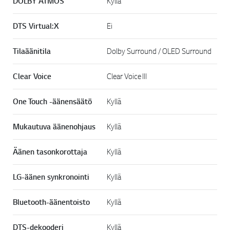
DOLBY ATMOS
Kyllä
DTS Virtual:X
Ei
Tilaäänitila
Dolby Surround / OLED Surround
Clear Voice
Clear Voice III
One Touch -äänensäätö
Kyllä
Mukautuva äänenohjaus
Kyllä
Äänen tasonkorottaja
Kyllä
LG-äänen synkronointi
Kyllä
Bluetooth-äänentoisto
Kyllä
DTS-dekooderi
Kyllä