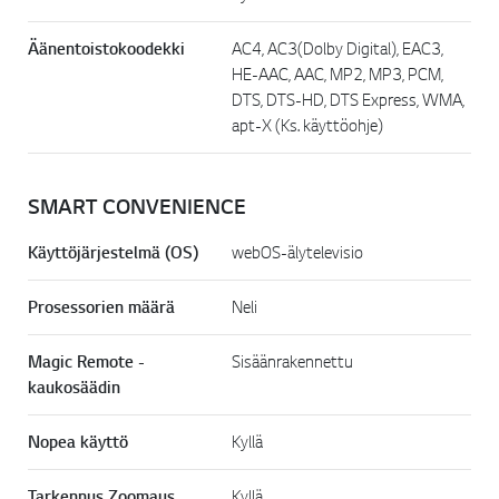
Äänentoistokoodekki
AC4, AC3(Dolby Digital), EAC3,
HE-AAC, AAC, MP2, MP3, PCM,
DTS, DTS-HD, DTS Express, WMA,
apt-X (Ks. käyttöohje)
SMART CONVENIENCE
Käyttöjärjestelmä (OS)
webOS-älytelevisio
Prosessorien määrä
Neli
Magic Remote -
Sisäänrakennettu
kaukosäädin
Nopea käyttö
Kyllä
Tarkennus Zoomaus
Kyllä