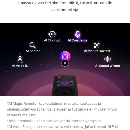
ilmassa olevaa tietokoneen hiirtä, tai voit antaa sille
äänikomentoja.
*AI Magic Remote -kaukosäätimen muotoilu, saatavuus ja
ominaisuudet voivat vaihdella alueen ja tuetun kielen mukaan myös
samassa mallissa.
*Jotkut ominaisuudet saattavat vaatia internet-yhteyden.
*AI Voice Recognition on saatavilla vain maissa, jotka tukevat NLP:tä