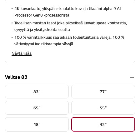
a
d
4K-kuvanlaatu, ylöspäin skaalattu kuva ja tilaääni alpha 9 AI
2
Processor Gen8 -prosessorista
2
Todellisen mustan tasot joka pikselissä luovat upeaa kontrastia,
3
1
syvyyttä ja yksityiskohtaisuutta
R
100 % värintarkkuus saa aikaan todentuntuisia värejä. 100 %
e
v
värivolyymi luo rikkaampia sävyjä
i
Näytä lisää
e
w
s
.
S
Valitse 83
a
m
a
83"
77"
n
s
i
65"
55"
v
u
n
l
48"
42"
i
n
k