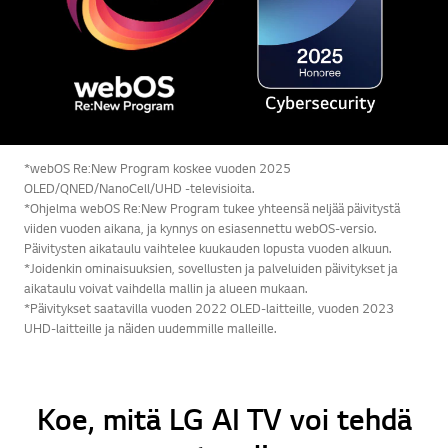
*webOS Re:New Program koskee vuoden 2025
OLED/QNED/NanoCell/UHD -televisioita.
*Ohjelma webOS Re:New Program tukee yhteensä neljää päivitystä
viiden vuoden aikana, ja kynnys on esiasennettu webOS-versio.
Päivitysten aikataulu vaihtelee kuukauden lopusta vuoden alkuun.
*Joidenkin ominaisuuksien, sovellusten ja palveluiden päivitykset ja
aikataulu voivat vaihdella mallin ja alueen mukaan.
*Päivitykset saatavilla vuoden 2022 OLED-laitteille, vuoden 2023
UHD-laitteille ja näiden uudemmille malleille.
Koe, mitä LG AI TV voi tehdä