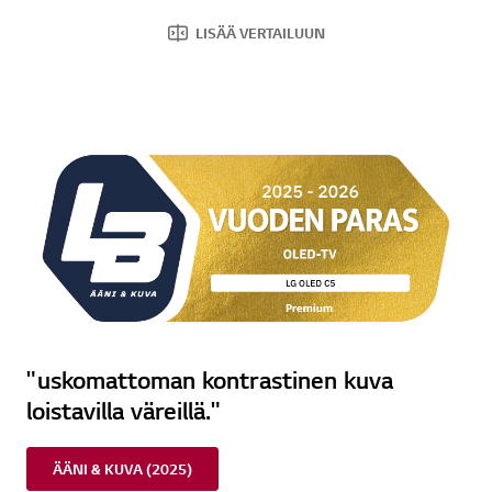
k
i
LISÄÄ VERTAILUUN
.
"uskomattoman kontrastinen kuva
loistavilla väreillä."
ÄÄNI & KUVA (2025)