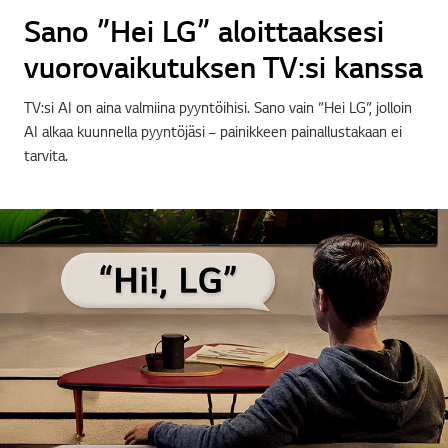
Sano ”Hei LG” aloittaaksesi
vuorovaikutuksen TV:si kanssa
TV:si AI on aina valmiina pyyntöihisi. Sano vain ”Hei LG”, jolloin
AI alkaa kuunnella pyyntöjäsi – painikkeen painallustakaan ei
tarvita.