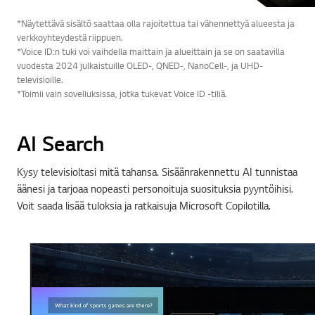
*Näytettävä sisältö saattaa olla rajoitettua tai vähennettyä alueesta ja
verkkoyhteydestä riippuen.
*Voice ID:n tuki voi vaihdella maittain ja alueittain ja se on saatavilla
vuodesta 2024 julkaistuille OLED-, QNED-, NanoCell-, ja UHD-
televisioille.
*Toimii vain sovelluksissa, jotka tukevat Voice ID -tiliä.
AI Search
Kysy televisioltasi mitä tahansa. Sisäänrakennettu AI tunnistaa
äänesi ja tarjoaa nopeasti personoituja suosituksia pyyntöihisi.
Voit saada lisää tuloksia ja ratkaisuja Microsoft Copilotilla.