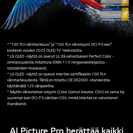
* ”100 %:n värintarkkuus” ja ”100 %:n värivolyymi DCI-P3:een”
koskevat vuoden 2025 OLED TV -televisioita.
* LG OLED -näyttö on saanut UL:ltä vahvistuksen Perfect Color -
ominaisuudesta mitattuna IDMS 11.5 rengasvaloheijastus -
standardien mukaisesti.
* LG OLED -näyttö on saanut Intertek-sertifikaatin 100 %:n
värintarkkuudesta. Tämä on mitattu CIE DE2000 -standardilla
käyttämällä 125 väripalettia.
* Näytön väriasteikon volyymi (Color Gamut Volume, CGV) on sama tai
suurempi kuin DCI-P3-väritilan CGV, minkä Intertek on vahvistanut
itsenäisesti.
AI Picture Pro herättää kaikki