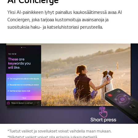
Yksi AI-painikkeen lyhyt painallus kaukosäätimessä avaa AI
Conciergen, joka tarjoaa kustomoituja avainsanoja ja
suosituksia haku- ja katseluhistoriasi perusteella.
*Tuetut valikot ja sovellukset voivat vaihdella maan mukaan.
*Näytetyt valikot voivat olla erilaisia julkaisuhetkellä.