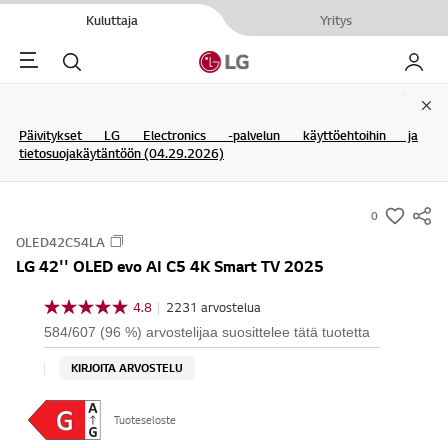
Kuluttaja
Yritys
Menu
Haku
My LG
Clo
Päivitykset LG Electronics -palvelun käyttöehtoihin ja
tietosuojakäytäntöön (04.29.2026)
0
s
OLED42C54LA
u
LG 42'' OLED evo AI C5 4K Smart TV 2025
m
m
4.8
|
2231 arvostelua
4
a
.
584/607 (96 %) arvostelijaa suosittelee tätä tuotetta
8
r
/
KIRJOITA ARVOSTELU
y
5
t
-
ä
w
Tuoteseloste
h
t
i