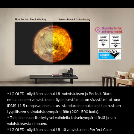
* LG OLED -näyttö on saanut UL-vahvistuksen ja Perfect Black -
ominaisuuden vahvistuksen täydellisestä mustan sävystä mitattuna
IDMS 11.5 rengasvaloheijastus -standardien mukaisesti, perustuen
tyypilliseen sisävalaistusympäristöön (200–500 luxia).
* Todellinen suorituskyky voi vaihdella katseluympäristöstä ja sen
valaistuksesta riippuen.
* LG OLED -näyttö on saanut UL:ltä vahvistuksen Perfect Color -