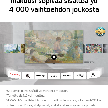
makuusi sopivaa sisältöä yli
4 000 vaihtoehdon joukosta
Online Chat
Takai
*Saatavilla oleva sisältö voi vaihdella maittain.
*Tarjottu sisältö voi muuttua.
*4 000 sisältövaihtoehtoa on saatavilla vain maissa, joissa webOS Pay
on tuettuna (Korea, Yhdysvallat, Yhdistynyt kuningaskunta ja tietyt