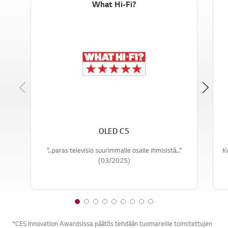
What Hi-Fi?
Previous
OLED C5
”…paras televisio suurimmalle osalle ihmisistä…”
K
(03/2025)
1
2
3
4
5
6
7
8
9
o
o
o
o
o
o
o
o
o
*CES Innovation Awardsissa päätös tehdään tuomareille toimitettujen