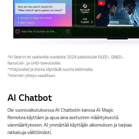
*AI Search on saatavilla vuodesta 2024 julkaistuille OLED-, QNED-,
NanoCell-, ja UHD-televisioille.
*Yhdysvallat ja Korea käyttävät suurta kielimallia.
*Internet-yhteys vaaditaan.
AI Chatbot
Ole vuorovaikutuksessa AI Chatbotin kanssa AI Magic
Remotea käyttäen ja apua aina asetusten määrityksestä
vianmääritykseen. AI ymmärtää käyttäjän aikomuksen ja tarjoaa
ratkaisuja välittömästi.