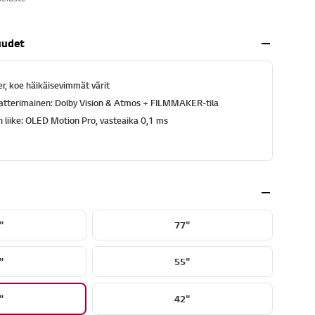
uudet
r, koe häikäisevimmät värit
eatterimainen: Dolby Vision & Atmos + FILMMAKER-tila
n liike: OLED Motion Pro, vasteaika 0,1 ms
"
77"
"
55"
"
42"