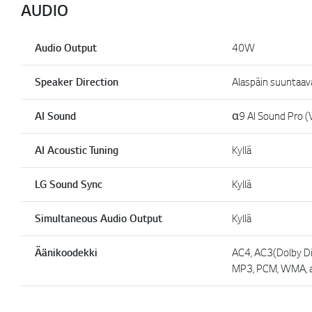
AUDIO
Audio Output
40W
Speaker Direction
Alaspäin suuntaava
AI Sound
α9 AI Sound Pro (V
AI Acoustic Tuning
Kyllä
LG Sound Sync
Kyllä
Simultaneous Audio Output
Kyllä
Äänikoodekki
AC4, AC3(Dolby Di
MP3, PCM, WMA, a