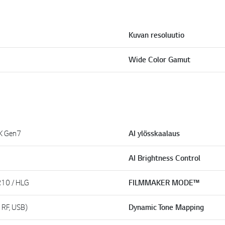
k
k
i
.
Kuvan resoluutio
Wide Color Gamut
4K Gen7
AI ylösskaalaus
AI Brightness Control
R10 / HLG
FILMMAKER MODE™
 RF, USB)
Dynamic Tone Mapping