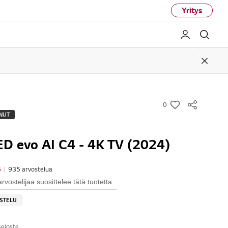
Yritys
My LG
Haku
Close
0
w
NUT
i
s
ED evo AI C4 - 4K TV (2024)
h
6
|
935 arvostelua
vostelijaa suosittelee tätä tuotetta
OSTELU
seloste