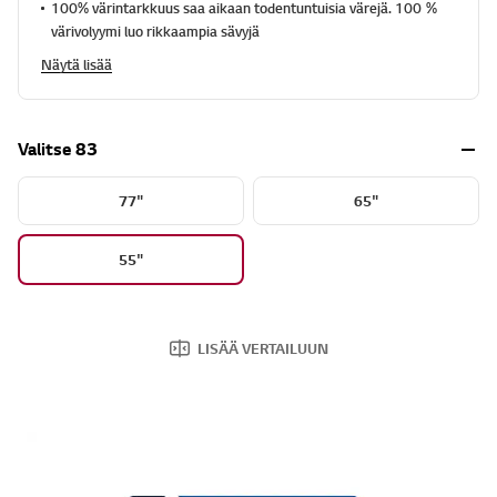
100% värintarkkuus saa aikaan todentuntuisia värejä. 100 %
värivolyymi luo rikkaampia sävyjä
Näytä lisää
Valitse 83
77"
65"
55"
LISÄÄ VERTAILUUN