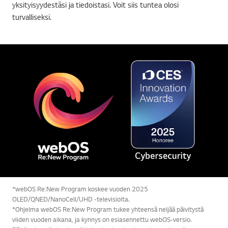
yksityisyydestäsi ja tiedoistasi. Voit siis tuntea olosi
turvalliseksi.
*webOS Re:New Program koskee vuoden 2025
OLED/QNED/NanoCell/UHD -televisioita.
*Ohjelma webOS Re:New Program tukee yhteensä neljää päivitystä
viiden vuoden aikana, ja kynnys on esiasennettu webOS-versio.