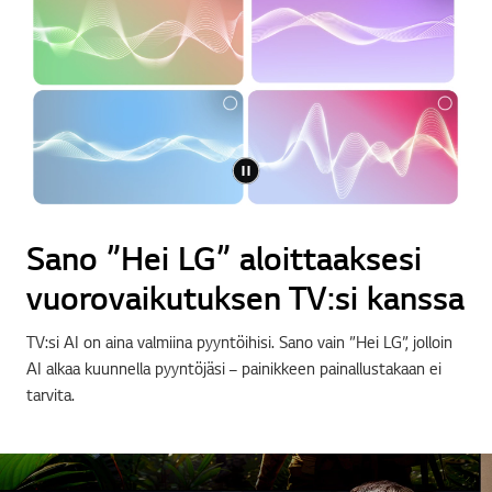
Sano ”Hei LG” aloittaaksesi
vuorovaikutuksen TV:si kanssa
TV:si AI on aina valmiina pyyntöihisi. Sano vain ”Hei LG”, jolloin
AI alkaa kuunnella pyyntöjäsi – painikkeen painallustakaan ei
tarvita.