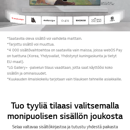
*Saatavilla oleva sisältö voi vaihdella maittain.
*Tarjottu sisältö voi muuttua.
*4 000 sisältövaihtoehtoa on saatavilla vain maissa, joissa webOS Pay
on tuettuna (Korea, Yhdysvallat, Yhdistynyt kuningaskunta ja tietyt
EU-maat).
*LG Gallery+ -palvelun tilaus vaaditaan, jotta saat käyttöösi koko
sisällön ja ominaisuudet.
*Kuukauden ilmaiskokeilu tarjotaan vain tilauksen tehneille asiakkaille.
Tuo tyyliä tilaasi valitsemalla
monipuolisen sisällön joukosta
Selaa valtavaa sisältökirjastoa ja tutustu yhdestä paikasta