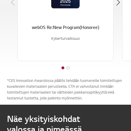
Previous
webOS Re:New Program(Honoree)
Kyberturvallisuus
1
2
o
o
*CES Innovation Awardsissa päätös tehdään tuomareille toimitettujen
f
f
kuvailevien materiaalien perusteella. CTA ei vahvistanut minkään
2
2
toimitettujen materiaalien tai väitteiden paikkansapitävyyttä eikä
testannut tuotetta, jolle palkinto myönnettiin.
Näe yksityiskohdat
valossa ja pimeässä