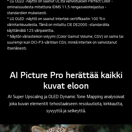
* LG OLED -näyttö on saanut UL:ltä vahvistuksen Perfect Color -
ominaisuudesta mitattuna IDMS 11.5 rengasvaloheijastus -
standardien mukaisesti.
* LG OLED -näyttö on saanut Intertek-sertifikaatin 100 %:n
värintarkkuudesta. Tämä on mitattu CIE DE2000 -standardilla
käyttämällä 125 väripalettia.
* Näytön väriasteikon volyymi (Color Gamut Volume, CGV) on sama tai
suurempi kuin DCI-P3-väritilan CGV, minkä Intertek on vahvistanut
itsenäisesti.
AI Picture Pro herättää kaikki
kuvat eloon
AI Super Upscaling ja OLED Dynamic Tone Mapping analysoivat
joka kuvan elementit tehostaakseen resoluutiota, kirkkautta,
syvyyttä ja selkeyttä.