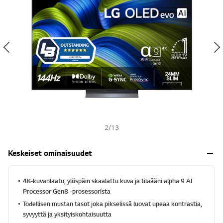
s
h
2
/
13
Keskeiset ominaisuudet
4K-kuvanlaatu, ylöspäin skaalattu kuva ja tilaääni alpha 9 AI
Processor Gen8 -prosessorista
Todellisen mustan tasot joka pikselissä luovat upeaa kontrastia,
syvyyttä ja yksityiskohtaisuutta