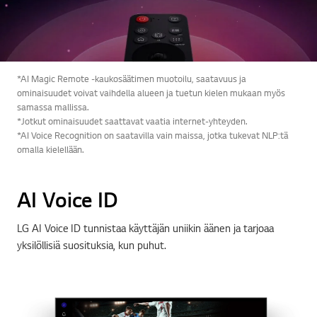
*AI Magic Remote -kaukosäätimen muotoilu, saatavuus ja
ominaisuudet voivat vaihdella alueen ja tuetun kielen mukaan myös
samassa mallissa.
*Jotkut ominaisuudet saattavat vaatia internet-yhteyden.
*AI Voice Recognition on saatavilla vain maissa, jotka tukevat NLP:tä
omalla kielellään.
AI Voice ID
LG AI Voice ID tunnistaa käyttäjän uniikin äänen ja tarjoaa
yksilöllisiä suosituksia, kun puhut.