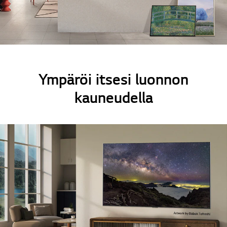
Online Chat
Ympäröi itsesi luonnon
kauneudella
Takai