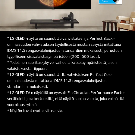
* LG OLED -näyttö on saanut UL-vahvistuksen ja Perfect Black -
ominaisuuden vahvistuksen täydellisestä mustan sävystä mitattuna
IDMS 11.5 rengasvaloheijastus -standardien mukaisesti, perustuen
tyypilliseen sisävalaistusympäristöön (200–500 luxia).
* Todellinen suorituskyky voi vaihdella katseluympäristöstä ja sen
valaistuksesta riippuen.
* LG OLED -näyttö on saanut UL:ltä vahvistuksen Perfect Color -
ominaisuudesta mitattuna IDMS 11.5 rengasvaloheijastus -
standardien mukaisesti.
* LG OLED TV:n näytöillä on eyesafe®:n Circadian Performance Factor -
sertifiointi, joka kertoo siitä, että näyttö suojaa valolta, joka voi häiritä
vuorokausirytmiä
* Näytön kuvat ovat kuvituskuvia.