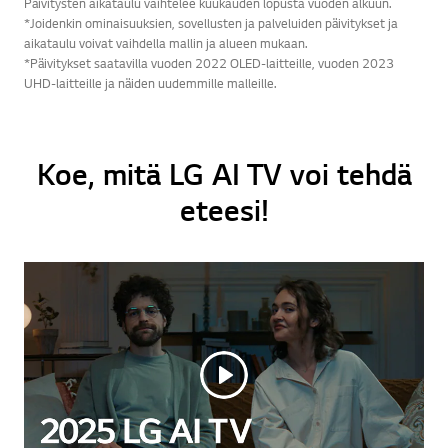
Päivitysten aikataulu vaihtelee kuukauden lopusta vuoden alkuun.
*Joidenkin ominaisuuksien, sovellusten ja palveluiden päivitykset ja
aikataulu voivat vaihdella mallin ja alueen mukaan.
*Päivitykset saatavilla vuoden 2022 OLED-laitteille, vuoden 2023
UHD-laitteille ja näiden uudemmille malleille.
Koe, mitä LG AI TV voi tehdä
eteesi!