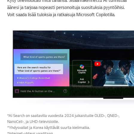
äänesi ja tarjoaa nopeasti personoituja suosituksia pyyntöihisi.
Voit saada lisää tuloksia ja ratkaisuja Microsoft Copilotilla.
*AI Search on saatavilla vuodesta 2024 julkaistuille OLED-, QNED-,
NanoCell-, ja UHD-televisioille.
*Yhdysvallat ja Korea käyttävät suurta kielimallia.
*Internet-yhteys vaaditaan.