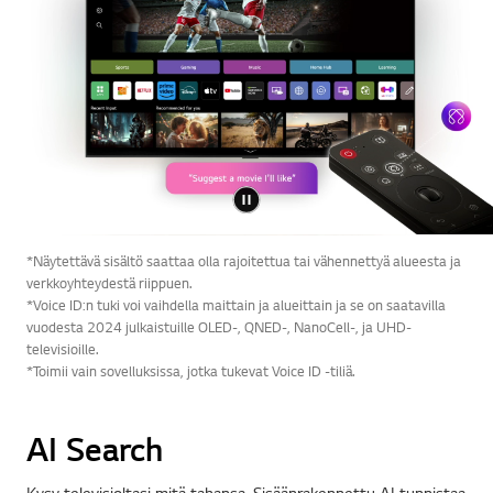
*Näytettävä sisältö saattaa olla rajoitettua tai vähennettyä alueesta ja
verkkoyhteydestä riippuen.
*Voice ID:n tuki voi vaihdella maittain ja alueittain ja se on saatavilla
vuodesta 2024 julkaistuille OLED-, QNED-, NanoCell-, ja UHD-
televisioille.
*Toimii vain sovelluksissa, jotka tukevat Voice ID -tiliä.
AI Search
Kysy televisioltasi mitä tahansa. Sisäänrakennettu AI tunnistaa