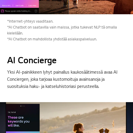
*Internet-yhteys vaaditaan.
*AI Chatbot on saatavilla vain maissa, jotka tukevat NLP:tä omalla
kielellään.
*AI Chatbot on mahdollista yhdistää asiakaspalveluun.
AI Concierge
Yksi AI-painikkeen lyhyt painallus kaukosäätimessä avaa AI
Conciergen, joka tarjoaa kustomoituja avainsanoja ja
suosituksia haku- ja katseluhistoriasi perusteella.