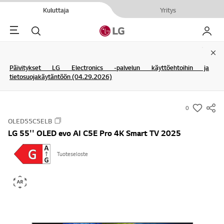
Kuluttaja
Yritys
Menu
Haku
My LG
Clo
Päivitykset LG Electronics -palvelun käyttöehtoihin ja
tietosuojakäytäntöön (04.29.2026)
0
s
OLED55C5ELB
u
LG 55'' OLED evo AI C5E Pro 4K Smart TV 2025
m
m
Tuoteseloste
a
r
y
-
w
i