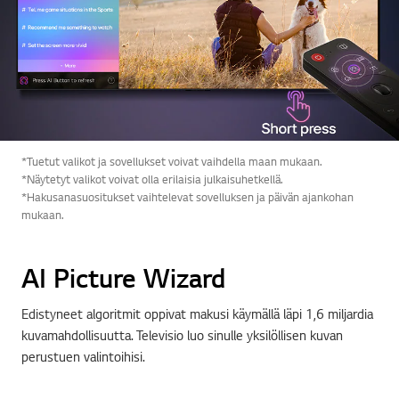
*Tuetut valikot ja sovellukset voivat vaihdella maan mukaan.
*Näytetyt valikot voivat olla erilaisia julkaisuhetkellä.
*Hakusanasuositukset vaihtelevat sovelluksen ja päivän ajankohan
mukaan.
AI Picture Wizard
Edistyneet algoritmit oppivat makusi käymällä läpi 1,6 miljardia
kuvamahdollisuutta. Televisio luo sinulle yksilöllisen kuvan
perustuen valintoihisi.