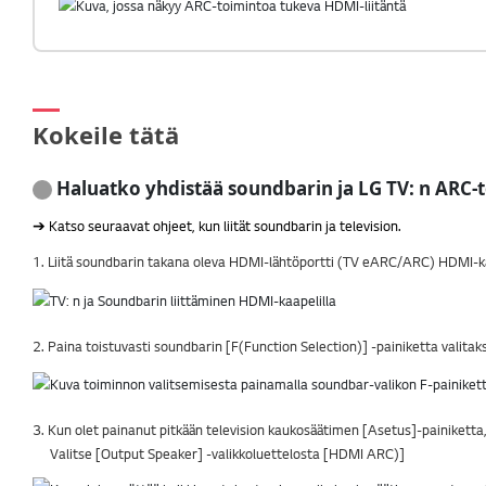
Kokeile tätä
Haluatko yhdistää soundbarin ja LG TV: n ARC-
➔ Katso seuraavat ohjeet, kun liität soundbarin ja television.
1. Liitä soundbarin takana oleva HDMI-lähtöportti (TV eARC/ARC) HDMI-kaa
2. Paina toistuvasti soundbarin [F(Function Selection)] -painiketta valit
3. Kun olet painanut pitkään television kaukosäätimen [Asetus]-painiketta,
Valitse [Output Speaker] -valikkoluettelosta [HDMI ARC)]