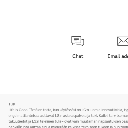
Chat
Email ad
TUKI
Life is Good. Tämä on totta, kun käytössäsi on LG:n luomia innovatiivisia, ty
ongelmatilanteissa auttavat LG:n asiakaspalvelu ja tuki. Kaikki tarvitsemas
takuutiedot ja LG:n tekninen tuki – ovat vain muutaman napsautuksen pääs
henkilökunta auttaa sinua mielellään kaikissa tekniseen tukeen ja huoltoon 