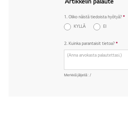
Artikkelin palaute
1. Oliko näistä tiedoista hyötyä?
*
V
KYLLÄ
EI
2. Kuinka parantaisit tietoa?
*
Vaadi
Merkkiä jäljellä :
/