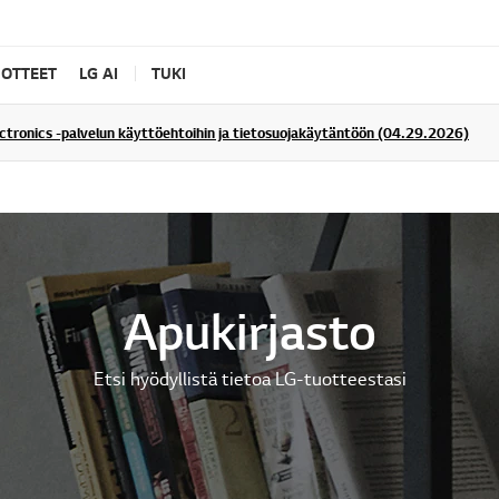
UOTTEET
LG AI
TUKI
ectronics -palvelun käyttöehtoihin ja tietosuojakäytäntöön (04.29.2026)
Apukirjasto
Etsi hyödyllistä tietoa LG-tuotteestasi