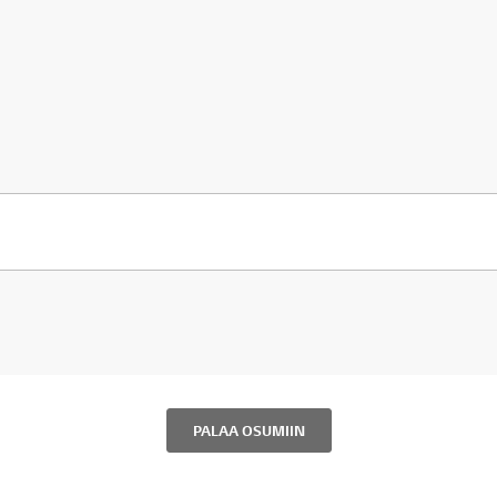
aadittu kysymys.
ttu kysymys.
PALAA OSUMIIN