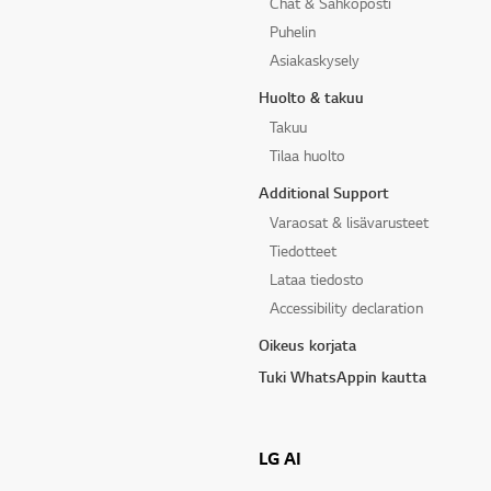
Chat & Sähköposti
Puhelin
Asiakaskysely
Huolto & takuu
Takuu
Tilaa huolto
Additional Support
Varaosat & lisävarusteet
Tiedotteet
Lataa tiedosto
Accessibility declaration
Oikeus korjata
Tuki WhatsAppin kautta
LG AI