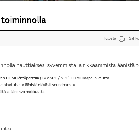
toiminnolla
Tulosta
Sähkö
nnolla nauttiaksesi syvemmistä ja rikkaammista äänistä te
arin HDMI-lähtöporttiin (TV eARC / ARC) HDMI-kaapelin kautta.
rkealaatuisista äänistä elävästi soundbarista.
päältä ja äänenvoimakkuutta.
imintoa.