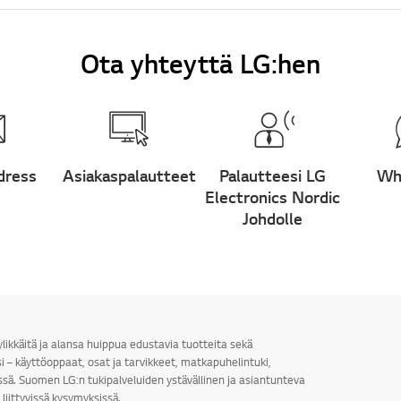
Ota yhteyttä LG:hen
dress
Asiakaspalautteet
Palautteesi LG
Wh
Electronics Nordic
Johdolle
ylikkäitä ja alansa huippua edustavia tuotteita sekä
i – käyttöoppaat, osat ja tarvikkeet, matkapuhelintuki,
sä. Suomen LG:n tukipalveluiden ystävällinen ja asiantunteva
liittyvissä kysymyksissä.