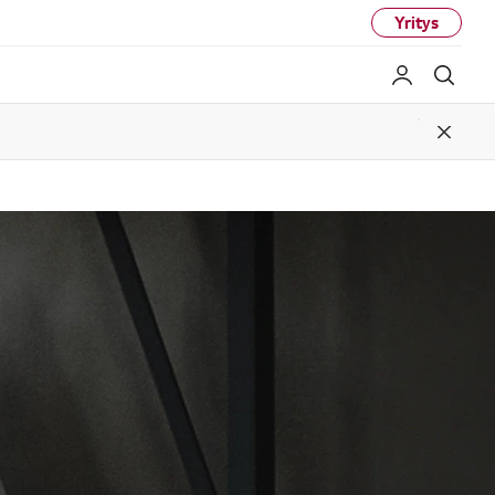
Yritys
My LG
Haku
Close