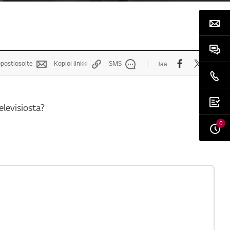
postiosoite
Kopioi linkki
SMS
Jaa
levisiosta?
0