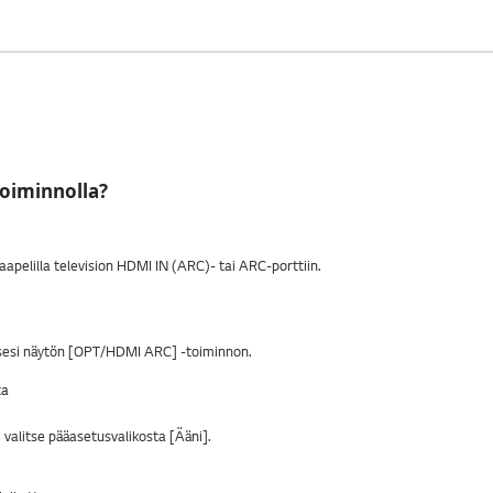
toiminnolla?
pelilla television HDMI IN (ARC)- tai ARC-porttiin.
aksesi näytön [OPT/HDMI ARC] -toiminnon.
 valitse pääasetusvalikosta [Ääni].