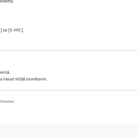
] tai [E-ARC].
mensä.
 haluat liittää soundbariin.
tteestasi.