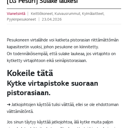
[LG Pesuri] Sulake laukesi
Vianetsintä
Keittiökoneet, Kuivausrummut, Kylmälaitteet,
Pyykinpesukoneet
23.04.2026
Pesukoneen virtalähde voi katketa pistorasian riittämättömän
kapasiteetin vuoksi, johon pesukone on kiinnitetty.
On todennäköisempää, että sulake laukeaa, jos virtajohto on
kytketty virtajohtoon eikä seinäpistorasiaan.
Kokeile tätä
Kytke virtapistoke suoraan
pistorasiaan.
➔ Jatkojohtojen käyttöä tulisi välttää, ellei se ole ehdottoman
välttämätöntä.
Jos sinun täytyy käyttää jatkojohtoa, älä kytke muita paljon