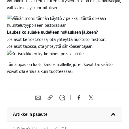
virrankulutuslaitteita, kuten silityskonetta tai hiustenkuivaajaa,
välttääksesi ylikuormituksen.
Laukesiko sulake uudelleen nollauksen jälkeen?
Jos asut kerrostalossa, ota yhteyttä huoltotoimistoon.
Jos asut talossa, ota yhteyttä sähköasentajaan.
Tämä opas on luotu kaikille malleille, joten kuvat tai sisältö
voivat olla erilaisia kuin tuotteessasi.
Artikkelin palaute
1. Oliko näistä tiedoista hyötyä?
*
Vaadittu kysymys.