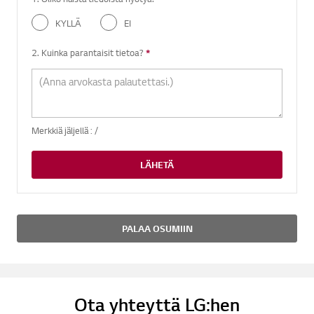
KYLLÄ
EI
2. Kuinka parantaisit tietoa?
*
Vaadittu kysymys.
Merkkiä jäljellä :
/
LÄHETÄ
PALAA OSUMIIN
Ota yhteyttä LG:hen