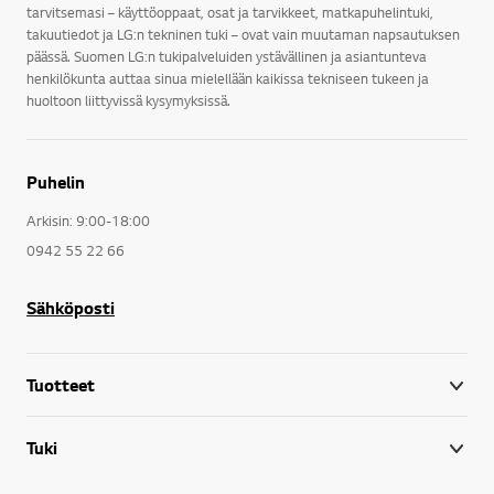
tarvitsemasi – käyttöoppaat, osat ja tarvikkeet, matkapuhelintuki,
takuutiedot ja LG:n tekninen tuki – ovat vain muutaman napsautuksen
päässä. Suomen LG:n tukipalveluiden ystävällinen ja asiantunteva
henkilökunta auttaa sinua mielellään kaikissa tekniseen tukeen ja
huoltoon liittyvissä kysymyksissä.
Puhelin
Arkisin: 9:00-18:00
0942 55 22 66
Sähköposti
Tuotteet
Tuki