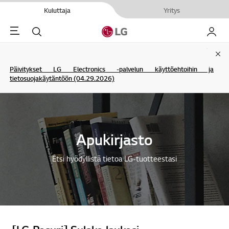
Kuluttaja
Yritys
Menu
Haku
My LG
Clo
Päivitykset LG Electronics -palvelun käyttöehtoihin ja
tietosuojakäytäntöön (04.29.2026)
Apukirjasto
Etsi hyödyllistä tietoa LG-tuotteestasi