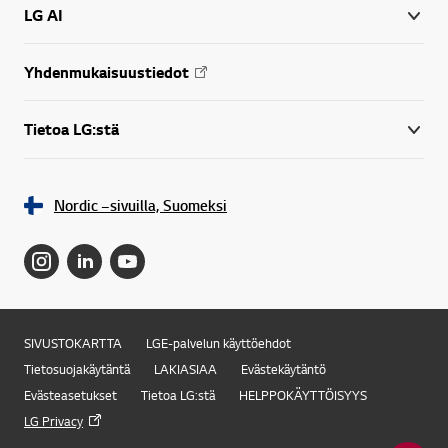
LG AI
Yhdenmukaisuustiedot
Tietoa LG:stä
Nordic –sivuilla, Suomeksi
SIVUSTOKARTTA
LGE-palvelun käyttöehdot
Tietosuojakäytäntä
LAKIASIAA
Evästekäytäntö
Evästeasetukset
Tietoa LG:stä
HELPPOKÄYTTÖISYYS
LG Privacy