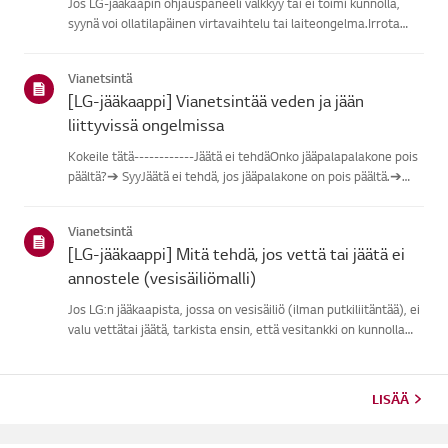
Jos LG-jääkaapin ohjauspaneeli välkkyy tai ei toimi kunnolla,
syynä voi ollatilapäinen virtavaihtelu tai laiteongelma.Irrota
jääkaappi pistorasiasta, odota 5 minuuttia ja kytke se
takaisinjärjestelmän nollaamiseksi. Jos ongelma jatkuu, ota ...
Vianetsintä
[LG-jääkaappi] Vianetsintää veden ja jään
liittyvissä ongelmissa
Kokeile tätä------------Jäätä ei tehdäOnko jääpalapalakone pois
päältä?➔ SyyJäätä ei tehdä, jos jääpalakone on pois päältä.➔
Kokeile tätäKytke jääpalapala päälle, jotta se toimii.Jos
'Lukitse'-toiminto aktivoituu, paina ja pidä 'Lukitse'-pa...
Vianetsintä
[LG-jääkaappi] Mitä tehdä, jos vettä tai jäätä ei
annostele (vesisäiliömalli)
Jos LG:n jääkaapista, jossa on vesisäiliö (ilman putkiliitäntää), ei
valu vettätai jäätä, tarkista ensin, että vesitankki on kunnolla
täytetty.Tarkista myös, onko jääkaapin lämpötila asetettu liian
matalaksi, mikä aiheuttaaveden jäätymisen ...
LISÄÄ