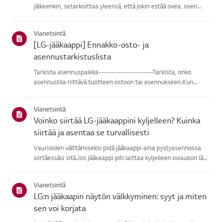
jälkeenkin, setarkoittaa yleensä, että jokin estää ovea, oven
tiiviste on löysä tai ovenanturissa on ongelma.Tarkista ensin,
estävätkö mikään ruoka-aine tai hyllyt oven sulkeutumisen, ...
Vianetsintä
[LG-jääkaappi] Ennakko-osto- ja
asennustarkistuslista
Tarkista asennuspaikka----------------------Tarkista, onko
asennustila riittävä tuotteen ostoon tai asennukseen.Kun
asennat jääkaapin, varmista, että pidät tilaa laitteen ja
sivuseinien sekätakaseinän välillä.Pidä vähintään 2 cm väli
Vianetsintä
jääkaa...
Voinko siirtää LG-jääkaappini kyljelleen? Kuinka
siirtää ja asentaa se turvallisesti
Vaurioiden välttämiseksi pidä jääkaappi aina pystyasennossa
siirtäessäsi sitä.Jos jääkaappi piti laittaa kyljelleen oviaukon läpi,
odota vähintään 2 tuntiaennen kuin kytket sen pistorasiaan.
Tämä mahdollistaa kompressorin sisälläolevan öljy...
Vianetsintä
LG:n jääkaapin näytön välkkyminen: syyt ja miten
sen voi korjata