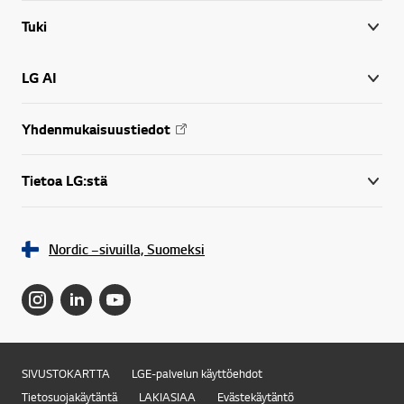
Tuki
LG AI
Yhdenmukaisuustiedot
Tietoa LG:stä
Nordic –sivuilla, Suomeksi
SIVUSTOKARTTA
LGE-palvelun käyttöehdot
Tietosuojakäytäntä
LAKIASIAA
Evästekäytäntö