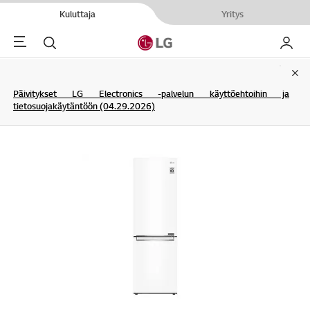
Kuluttaja
Yritys
Menu
Haku
My LG
Clo
Päivitykset LG Electronics -palvelun käyttöehtoihin ja
tietosuojakäytäntöön (04.29.2026)