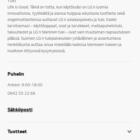
TUKI
Life is Good. Tämä on totta, kun käytössäsi on LG:n luomia
innovatiivisia, tyylikkäitä ja alansa huippua edustavia tuotteita sekä
ongelmatilanteissa auttavat LG:n asiakaspalvelu ja tuki. Kaikki
tarvitsemasi – käyttöoppaat, osat ja tarvikkeet, matkapuhelintuki,
takuutiedot ja LG:n tekninen tuki – ovat vain muutaman napsautuksen
päässä. Suomen LG:n tukipalveluiden ystävällinen ja asiantunteva
henkilökunta auttaa sinua mielellään kaikissa tekniseen tukeen ja
huoltoon liittyvissä kysymyksissä.
Puhelin
Arkisin: 9:00-18:00
0942 55 22 66
Sähköposti
Tuotteet