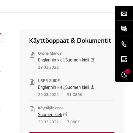
Käyttöoppaat & Dokumentit
Online Manual
Englannin kieli,Suomen kieli
sentaa jääkaappi?
29.03.2022
1
USER GUIDE
Englannin kieli,Suomen kieli
29.03.2022
91 085K
lämpötilaa?
Käyttäjän opas
Suomen kieli
29.03.2022
7 068K