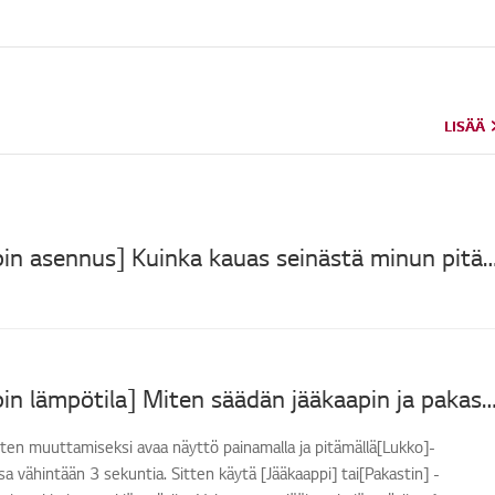
LISÄÄ
LISÄÄ
[LG-jääkaapin asennus] Kuinka kauas seinästä minun pitäisi a
[LG-jääkaapin lämpötila] Miten säädän jääkaapin ja pakastimen 
ten muuttamiseksi avaa näyttö painamalla ja pitämällä[Lukko]-
sa vähintään 3 sekuntia. Sitten käytä [Jääkaappi] tai[Pakastin] -