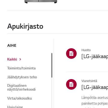
Apukirjasto
AIHE
Huolto
Kaikki
Toiminto/toiminta
Jäähdytyksen teho
Vianetsintä
Digitaalinen
näyttö/virhekoodi
Lämpötila-asetus
Virta/oikosulku
painiketta pohjas
Haju/aine