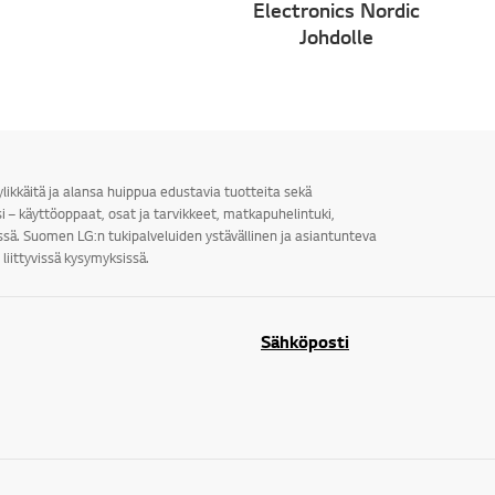
Electronics Nordic
Johdolle
ylikkäitä ja alansa huippua edustavia tuotteita sekä
i – käyttöoppaat, osat ja tarvikkeet, matkapuhelintuki,
sä. Suomen LG:n tukipalveluiden ystävällinen ja asiantunteva
liittyvissä kysymyksissä.
Sähköposti