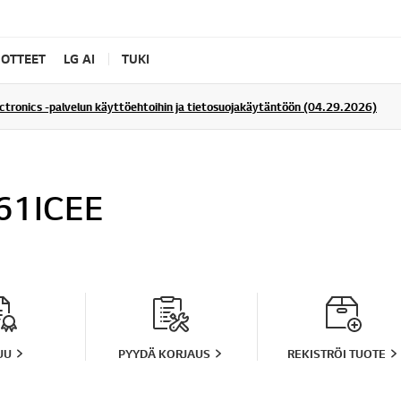
UOTTEET
LG AI
TUKI
ectronics -palvelun käyttöehtoihin ja tietosuojakäytäntöön (04.29.2026)
61ICEE
UU
PYYDÄ KORJAUS
REKISTRÖI TUOTE