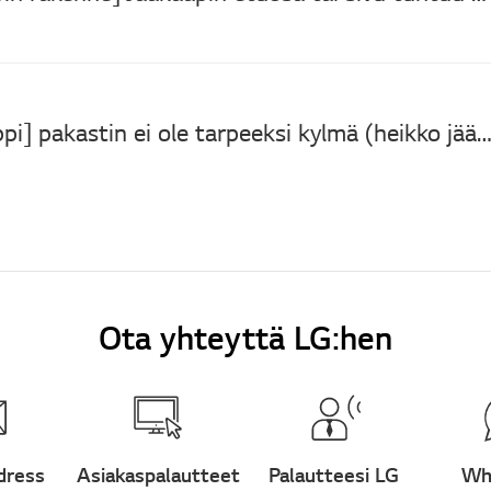
[LG-jääkaappi] pakastin ei ole tarpeeksi kylmä (heikko jäähd
Ota yhteyttä LG:hen
dress
Asiakaspalautteet
Palautteesi LG
Wh