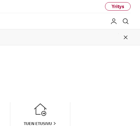
Yritys
My LG
Haku
Close
TUEN ETUSIVU