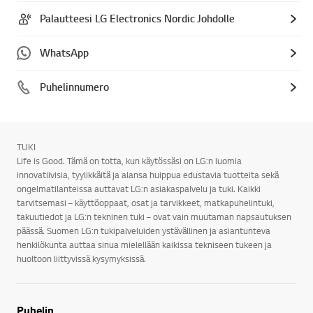
Palautteesi LG Electronics Nordic Johdolle
WhatsApp
Puhelinnumero
TUKI
Life is Good. Tämä on totta, kun käytössäsi on LG:n luomia
innovatiivisia, tyylikkäitä ja alansa huippua edustavia tuotteita sekä
ongelmatilanteissa auttavat LG:n asiakaspalvelu ja tuki. Kaikki
tarvitsemasi – käyttöoppaat, osat ja tarvikkeet, matkapuhelintuki,
takuutiedot ja LG:n tekninen tuki – ovat vain muutaman napsautuksen
päässä. Suomen LG:n tukipalveluiden ystävällinen ja asiantunteva
henkilökunta auttaa sinua mielellään kaikissa tekniseen tukeen ja
huoltoon liittyvissä kysymyksissä.
Puhelin