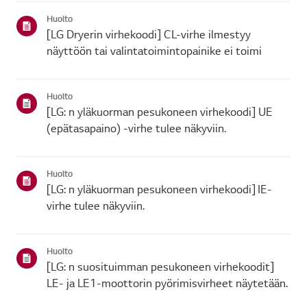
Huolto
[LG Dryerin virhekoodi] CL-virhe ilmestyy
näyttöön tai valintatoimintopainike ei toimi
Huolto
[LG: n yläkuorman pesukoneen virhekoodi] UE
(epätasapaino) -virhe tulee näkyviin.
Huolto
[LG: n yläkuorman pesukoneen virhekoodi] IE-
virhe tulee näkyviin.
Huolto
[LG: n suosituimman pesukoneen virhekoodit]
LE- ja LE1-moottorin pyörimisvirheet näytetään.