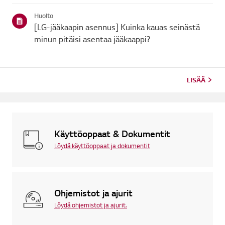
Huolto
[LG-jääkaapin asennus] Kuinka kauas seinästä
minun pitäisi asentaa jääkaappi?
LISÄÄ
Käyttöoppaat & Dokumentit
Löydä käyttöoppaat ja dokumentit
Ohjemistot ja ajurit
Löydä ohjemistot ja ajurit.