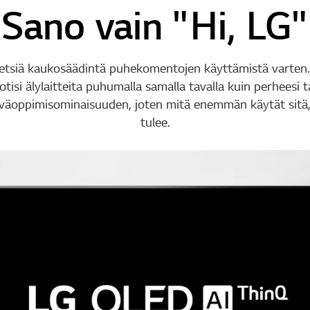
Sano vain "Hi, LG"
e etsiä kaukosäädintä puhekomentojen käyttämistä varten. 
kotisi älylaitteita puhumalla samalla tavalla kuin perheesi t
yväoppimisominaisuuden, joten mitä enemmän käytät sitä
tulee.