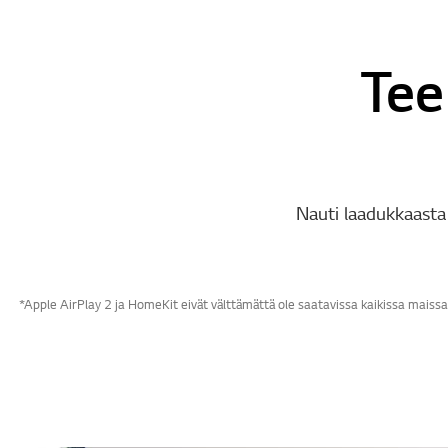
Tee
Nauti laadukkaasta 
*Apple AirPlay 2 ja HomeKit eivät välttämättä ole saatavissa kaikissa maissa / 