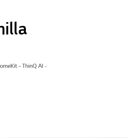
illa
HomeKit – ThinQ AI -