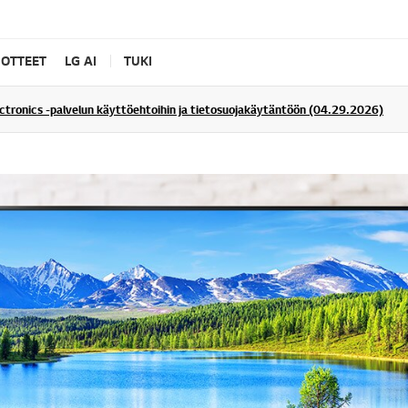
UOTTEET
LG AI
TUKI
ectronics -palvelun käyttöehtoihin ja tietosuojakäytäntöön (04.29.2026)