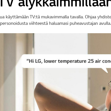
TV älykkäimmillää
ua käyttämään TV:tä mukavimmalla tavalla. Ohjaa yhdistet
personoidusta viihteestä haluamasi puheavustajan avulla