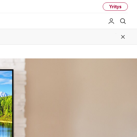
Yritys
My LG
Haku
Close