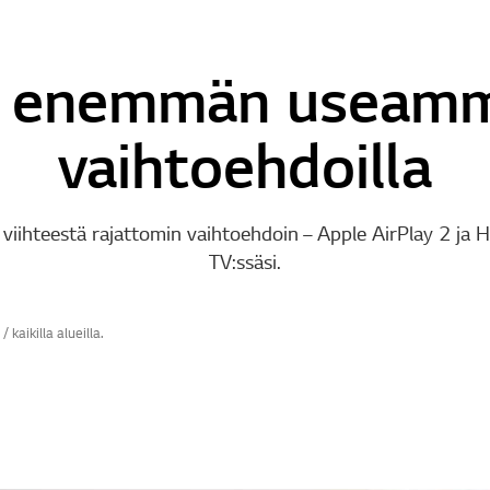
 enemmän useamm
vaihtoehdoilla
viihteestä rajattomin vaihtoehdoin – Apple AirPlay 2 ja 
TV:ssäsi.
kaikilla alueilla.