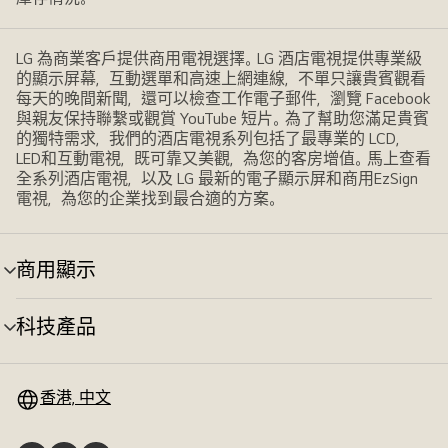
視
LG 為商業客戶提供商用電視選擇。LG 酒店電視提供專業級
的顯示屏幕，互動選單和高速上網連線，不單只讓貴賓觀看
每天的晚間新聞，還可以檢查工作電子郵件，瀏覽 Facebook
與親友保持聯繫或觀賞 YouTube 短片。為了幫助您滿足貴賓
的獨特需求，我們的酒店電視系列包括了最專業的 LCD，
LED和互動電視，既可靠又美觀，為您的客房增值。馬上查看
全系列酒店電視，以及 LG 最新的電子顯示屏和商用EzSign
電視，為您的企業找到最合適的方案。
商用顯示
選
單
切
科技產品
選
換
單
切
換
香港, 中文