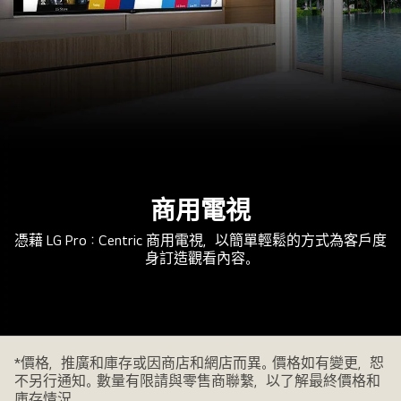
商用電視
憑藉 LG Pro：Centric 商用電視，以簡單輕鬆的方式為客戶度
身訂造觀看內容。
商
*價格，推廣和庫存或因商店和網店而異。價格如有變更，恕
業
不另行通知。數量有限請與零售商聯繫，以了解最終價格和
電
庫存情況。