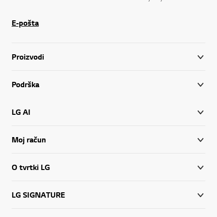
E-pošta
Proizvodi
Podrška
LG AI
Moj račun
O tvrtki LG
LG SIGNATURE