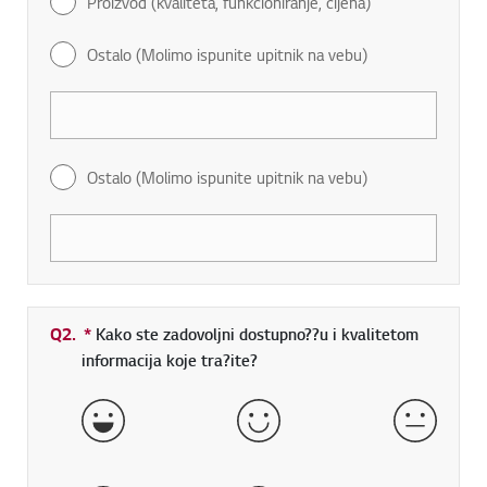
Proizvod (kvaliteta, funkcioniranje, cijena)
Ostalo (Molimo ispunite upitnik na vebu)
Ostalo (Molimo ispunite upitnik na vebu)
Q2.
*
Obavezno polje
Kako ste zadovoljni dostupno??u i kvalitetom
informacija koje tra?ite?
Vrlo dobro
Dobro
Normal