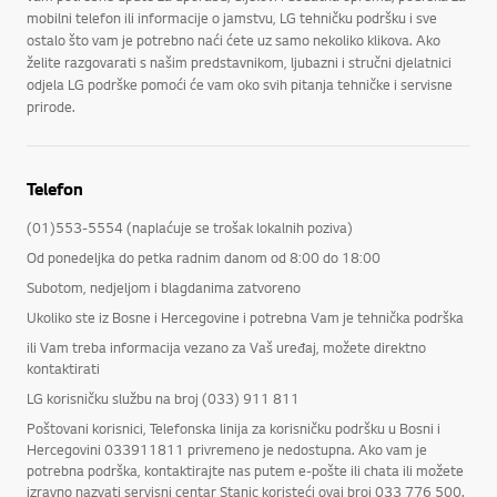
mobilni telefon ili informacije o jamstvu, LG tehničku podršku i sve
ostalo što vam je potrebno naći ćete uz samo nekoliko klikova. Ako
želite razgovarati s našim predstavnikom, ljubazni i stručni djelatnici
odjela LG podrške pomoći će vam oko svih pitanja tehničke i servisne
prirode.
Telefon
(01)553-5554 (naplaćuje se trošak lokalnih poziva)
Od ponedeljka do petka radnim danom od 8:00 do 18:00
Subotom, nedjeljom i blagdanima zatvoreno
Ukoliko ste iz Bosne i Hercegovine i potrebna Vam je tehnička podrška
ili Vam treba informacija vezano za Vaš uređaj, možete direktno
kontaktirati
LG korisničku službu na broj (033) 911 811
Poštovani korisnici, Telefonska linija za korisničku podršku u Bosni i
Hercegovini 033911811 privremeno je nedostupna. Ako vam je
potrebna podrška, kontaktirajte nas putem e-pošte ili chata ili možete
izravno nazvati servisni centar Stanic koristeći ovaj broj 033 776 500.