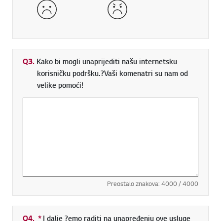
Loše
Vrlo loše
Q3.
Kako bi mogli unaprijediti našu internetsku
korisničku podršku.?Vaši komenatri su nam od
velike pomoći!
Preostalo znakova:
4000
/ 4000
Q4.
*
Obavezno polje
I dalje ?emo raditi na unapređenju ove usluge