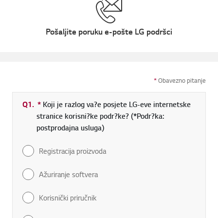
Pošaljite poruku e-pošte LG podršci
*
Obavezno pitanje
Q1.
*
Obavezno polje
Koji je razlog va?e posjete LG-eve internetske
stranice korisni?ke podr?ke? (*Podr?ka:
postprodajna usluga)
Registracija proizvoda
Ažuriranje softvera
Korisnički priručnik