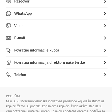
Razgovor
WhatsApp
Viber
E-mail
Povratne informacije kupca
Povratna informacija direktoru naše tvrtke
Telefon
PODRŠKA
Mi u LG-u stvaramo vrhunske inovativne proizvode koji odišu stilom uz
koje pružamo LG podršku korisnicima koja čini život lakšim. Bilo da su
vam potrebne upute za uporabu, dijelovi i dodatna oprema, podrška za