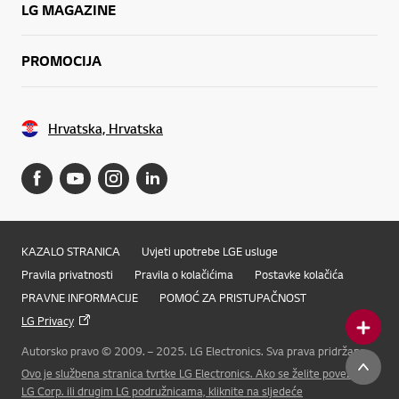
LG MAGAZINE
PROMOCIJA
Hrvatska, Hrvatska
KAZALO STRANICA
Uvjeti upotrebe LGE usluge
Pravila privatnosti
Pravila o kolačićima
Postavke kolačića
PRAVNE INFORMACIJE
POMOĆ ZA PRISTUPAČNOST
LG Privacy
Autorsko pravo © 2009. – 2025. LG Electronics. Sva prava pridržana
Online Chat
Ovo je službena stranica tvrtke LG Electronics. Ako se želite povezati s
LG Corp. ili drugim LG podružnicama, kliknite na sljedeće