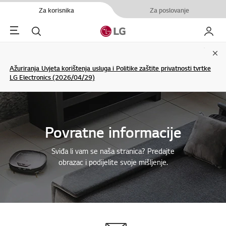
Za korisnika
Za poslovanje
Menu
Pretraživanje
My LG
Clo
Ažuriranja Uvjeta korištenja usluga i Politike zaštite privatnosti tvrtke
LG Electronics (2026/04/29)
Povratne informacije
Sviđa li vam se naša stranica? Predajte
obrazac i podijelite svoje mišljenje.