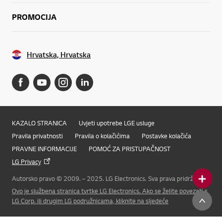
PROMOCIJA
Hrvatska, Hrvatska
KAZALO STRANICA
Uvjeti upotrebe LGE usluge
Pravila privatnosti
Pravila o kolačićima
Postavke kolačića
PRAVNE INFORMACIJE
POMOĆ ZA PRISTUPAČNOST
LG Privacy
Autorsko pravo © 2009. – 2025. LG Electronics. Sva prava pridržana
Ovo je službena stranica tvrtke LG Electronics. Ako se želite povezati s
Online Chat
LG Corp. ili drugim LG podružnicama, kliknite na sljedeće