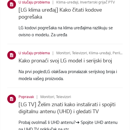
U slučaju problema
Klima-uređaji, Inverterski grijač PTV
[LG klima uređaj] Kako čitati kodove
pogrešaka
LG kodovi pogrešaka na klima uređajima razlikuju se
ovisno o modelu. Za uređa
U slučaju problema
Monitori, Televizori, Klima-uređaji, Perilice rublja, Kućna kina, Hotel TV, TV dodaci, Styler™, Profesionalni monitori, Audio, Cloud uređaj, Projektori, Perilice posuđa, DVD reproduktori, Medicinski monitori, Usisavači, Sušilice, Hladnjaci, Inverterski grijač PTV, Smart Box, Ostalo, Usisivači, Mikrovalne pećnice
Kako pronaći svoj LG model i serijski broj
Na prvi pogledLG olakšava pronalazak serijskog broja i
modela vašeg proizvoda.
Popravak
Monitori, Televizori
[LG TV] Želim znati kako instalirati i spojiti
digitalnu antenu (UHD) i gledati TV
Probaj ovoImaš li UHD antenu?➔ Spojite UHD antenu
na UHD TV priključak na str