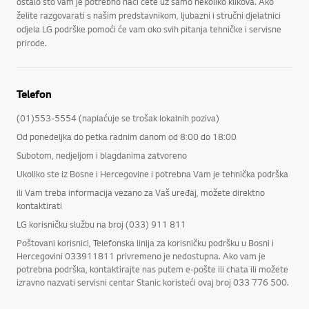
ostalo što vam je potrebno naći ćete uz samo nekoliko klikova. Ako
želite razgovarati s našim predstavnikom, ljubazni i stručni djelatnici
odjela LG podrške pomoći će vam oko svih pitanja tehničke i servisne
prirode.
Telefon
(01)553-5554 (naplaćuje se trošak lokalnih poziva)
Od ponedeljka do petka radnim danom od 8:00 do 18:00
Subotom, nedjeljom i blagdanima zatvoreno
Ukoliko ste iz Bosne i Hercegovine i potrebna Vam je tehnička podrška
ili Vam treba informacija vezano za Vaš uređaj, možete direktno
kontaktirati
LG korisničku službu na broj (033) 911 811
Poštovani korisnici, Telefonska linija za korisničku podršku u Bosni i
Hercegovini 033911811 privremeno je nedostupna. Ako vam je
potrebna podrška, kontaktirajte nas putem e-pošte ili chata ili možete
izravno nazvati servisni centar Stanic koristeći ovaj broj 033 776 500.