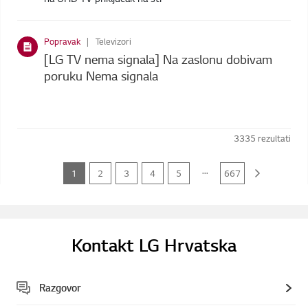
Popravak
Televizori
[LG TV nema signala] Na zaslonu dobivam
poruku Nema signala
3335
rezultati
...
1
2
3
4
5
667
Kontakt LG Hrvatska
Razgovor