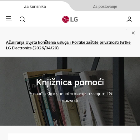
Za korisnika
Za poslovanje
Menu
Pretraživanje
My LG
Clo
Ažuriranja Uvjeta korištenja usluga i Politike zaštite privatnosti tvrtke
LG Electronics (2026/04/29)
Knjižnica pomoći
Pronađite korisne informacije o svojem LG
proizvodu