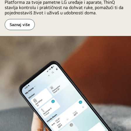
Platforma za tvoje pametne LG uređaje i aparate, ThinQ
I
stavlja kontrolu i praktičnost na dohvat ruke, pomažući ti da
o
d
pojednostaviš život i uživaš u udobnosti doma.
g
o
Saznaj više
v
a
r
a
g
l
a
s
o
v
n
o
m
i
n
t
e
r
a
k
c
i
j