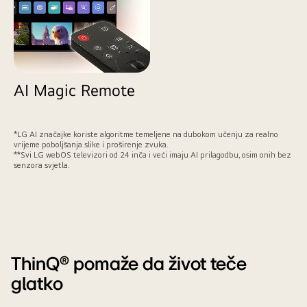
o
i
r
s
e
e
d
i
n
g
j
r
i
a
h
n
AI Magic Remote
.
o
g
o
m
*LG AI značajke koriste algoritme temeljene na dubokom učenju za realno
e
vrijeme poboljšanja slike i proširenje zvuka.
t
**Svi LG webOS televizori od 24 inča i veći imaju AI prilagodbu, osim onih bez
n
senzora svjetla.
a
u
t
a
k
m
i
c
ThinQ® pomaže da život teče
a
.
glatko
L
G
A