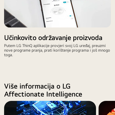
i
z
o
r
i
o
b
i
Učinkovito održavanje proizvoda
t
e
l
Putem LG ThinQ aplikacije provjeri svoj LG uređaj, preuzmi
j
nove programe pranja, prati korištenje programa i još mnogo
k
toga.
o
j
a
s
j
e
d
Više informacija o LG
i
n
Affectionate Intelligence
a
k
a
u
č
u