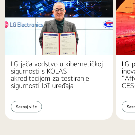
s
p
s
o
m
p
r
i
k
a
z
u
j
LG jača vodstvo u kibernetičkoj
LG p
u
sigurnosti s KOLAS
inov
s
e
akreditacijom za testiranje
“Aff
u
sigurnosti IoT uređaja
CES
j
e
d
n
o
Saznaj više
Sazn
j
s
c
e
n
i