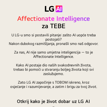
k
r
a
n
Affectionate Intelligence
u
s
za TEBE
e
p
o
U LG-u smo si postavili pitanje: zašto AI uopće treba
j
postojati?
a
Nakon dubokog razmišljanja, pronašli smo naš odgovor.
v
l
Za nas, AI nije samo umjetna inteligencija — to je
j
u
Affectionate Intelligence.
j
e
Kako AI postaje dio naših svakodnevnih života,
f
trebao bi pomoći u stvaranju boljeg života koji svi
r
zaslužujemo.
a
z
Zato LG AI započinje s TOBOM iskreno, kroz
a
osjećanje i razumijevanje, a zatim i brigu za tvoj život.
„
M
u
d
Otkrij kako je život dobar uz LG AI
r
o