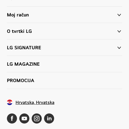
„
Z
a
Moj račun
t
v
o
O tvrtki LG
j
b
e
z
LG SIGNATURE
b
r
i
ž
LG MAGAZINE
a
n
ž
PROMOCIJA
i
v
o
t
“
Hrvatska, Hrvatska
.
S
c
e
n
e