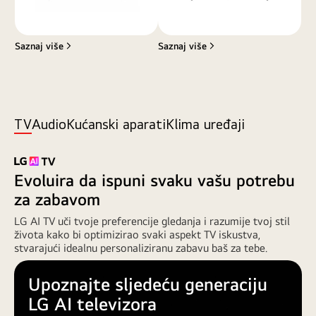
e
.
l
M
e
u
v
š
i
Saznaj više
Saznaj više
k
z
a
o
r
r
a
u
c
u
t
d
u
TV
Audio
Kućanski aparati
Klima uređaji
n
ž
e
n
v
o
n
s
o
Evoluira da ispuni svaku vašu potrebu
j
j
e
s
za zabavom
d
o
i
b
LG AI TV uči tvoje preferencije gledanja i razumije tvoj stil
z
i
a
života kako bi optimizirao svaki aspekt TV iskustva,
.
u
stvarajući idealnu personaliziranu zabavu baš za tebe.
S
p
c
r
e
a
Upoznajte sljedeću generaciju
n
v
a
LG AI televizora
l
s
j