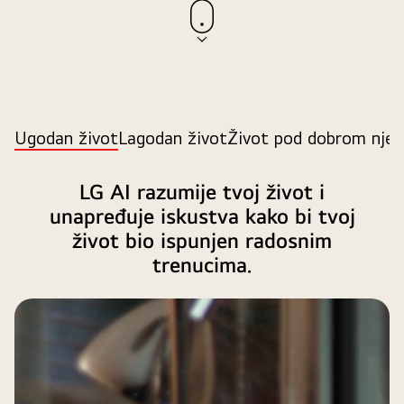
o
s
j
e
t
i
t
i
“
Ugodan život
Lagodan život
Život pod dobrom nje
.
M
u
š
LG AI razumije tvoj život i
k
unapređuje iskustva kako bi tvoj
a
r
život bio ispunjen radosnim
a
c
trenucima.
i
ž
e
M
n
u
a
š
s
k
e
a
g
r
r
a
l