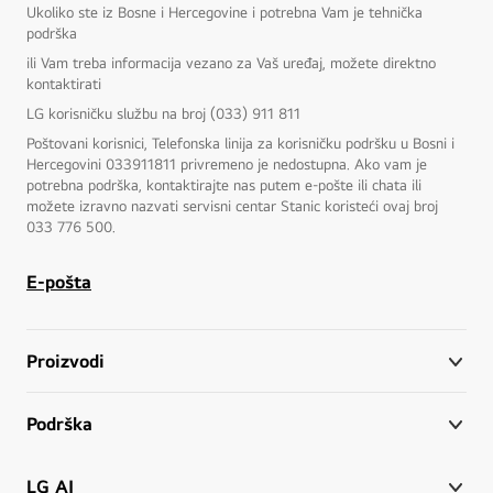
l
Ukoliko ste iz Bosne i Hercegovine i potrebna Vam je tehnička
i
podrška
c
ili Vam treba informacija vezano za Vaš uređaj, možete direktno
u
r
kontaktirati
u
LG korisničku službu na broj (033) 911 811
b
l
Poštovani korisnici, Telefonska linija za korisničku podršku u Bosni i
j
Hercegovini 033911811 privremeno je nedostupna. Ako vam je
a
potrebna podrška, kontaktirajte nas putem e-pošte ili chata ili
.
P
možete izravno nazvati servisni centar Stanic koristeći ovaj broj
o
033 776 500.
j
a
v
E-pošta
l
j
u
j
Proizvodi
e
s
e
f
Podrška
r
a
z
LG AI
a