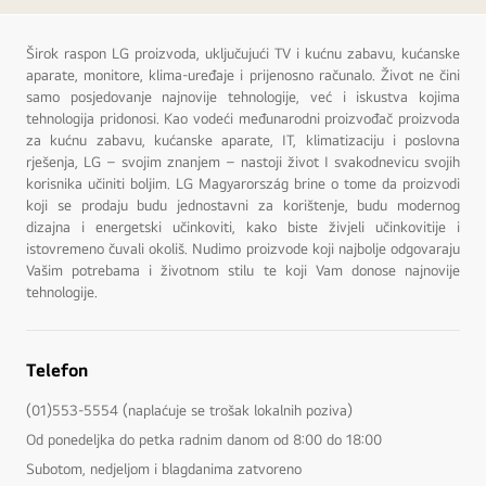
.
M
a
Širok raspon LG proizvoda, uključujući TV i kućnu zabavu, kućanske
j
aparate, monitore, klima-uređaje i prijenosno računalo. Život ne čini
k
samo posjedovanje najnovije tehnologije, već i iskustva kojima
a
i
tehnologija pridonosi. Kao vodeći međunarodni proizvođač proizvoda
s
za kućnu zabavu, kućanske aparate, IT, klimatizaciju i poslovna
i
rješenja, LG – svojim znanjem – nastoji život I svakodnevicu svojih
n
korisnika učiniti boljim. LG Magyarország brine o tome da proizvodi
z
a
koji se prodaju budu jednostavni za korištenje, budu modernog
j
dizajna i energetski učinkoviti, kako biste živjeli učinkovitije i
e
istovremeno čuvali okoliš. Nudimo proizvode koji najbolje odgovaraju
d
Vašim potrebama i životnom stilu te koji Vam donose najnovije
n
o
tehnologije.
k
o
r
i
Telefon
s
t
(01)553-5554 (naplaćuje se trošak lokalnih poziva)
e
p
Od ponedeljka do petka radnim danom od 8:00 do 18:00
e
r
Subotom, nedjeljom i blagdanima zatvoreno
i