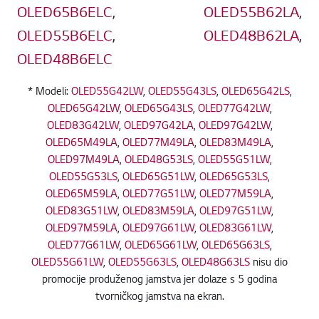
OLED65B6ELC
,
OLED55B62LA
,
OLED55B6ELC
,
OLED48B62LA
,
OLED48B6ELC
* Modeli:
OLED55G42LW
,
OLED55G43LS
,
OLED65G42LS
,
OLED65G42LW
,
OLED65G43LS
,
OLED77G42LW
,
OLED83G42LW
,
OLED97G42LA
,
OLED97G42LW
,
OLED65M49LA
,
OLED77M49LA
,
OLED83M49LA
,
OLED97M49LA
,
OLED48G53LS
,
OLED55G51LW
,
OLED55G53LS
,
OLED65G51LW
,
OLED65G53LS
,
OLED65M59LA
,
OLED77G51LW
,
OLED77M59LA
,
OLED83G51LW
,
OLED83M59LA
,
OLED97G51LW
,
OLED97M59LA
,
OLED97G61LW
,
OLED83G61LW
,
OLED77G61LW
,
OLED65G61LW
,
OLED65G63LS
,
OLED55G61LW
,
OLED55G63LS
,
OLED48G63LS
nisu dio
promocije produženog jamstva jer dolaze s 5 godina
tvorničkog jamstva na ekran.