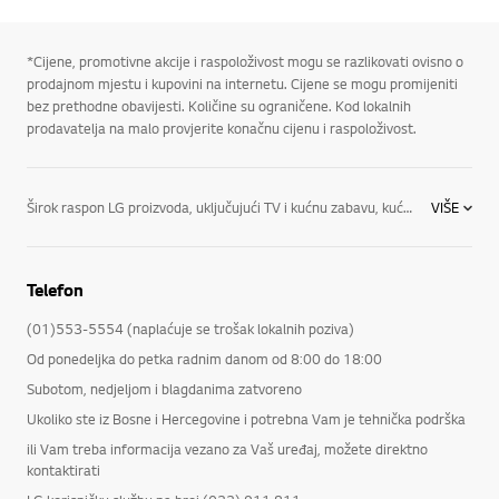
*Cijene, promotivne akcije i raspoloživost mogu se razlikovati ovisno o
prodajnom mjestu i kupovini na internetu. Cijene se mogu promijeniti
bez prethodne obavijesti. Količine su ograničene. Kod lokalnih
prodavatelja na malo provjerite konačnu cijenu i raspoloživost.
Širok raspon LG proizvoda, uključujući TV i kućnu zabavu, kućanske aparate, monitore, klima-uređaje i prijenosno računalo. Život ne čini samo posjedovanje najnovije tehnologije, već i iskustva kojima tehnologija pridonosi. Kao vodeći međunarodni proizvođač proizvoda za kućnu zabavu, kućanske aparate, IT, klimatizaciju i poslovna rješenja, LG – svojim znanjem – nastoji život I svakodnevicu svojih korisnika učiniti boljim. LG Magyarország brine o tome da proizvodi koji se prodaju budu jednostavni za korištenje, budu modernog dizajna i energetski učinkoviti, kako biste živjeli učinkovitije i istovremeno čuvali okoliš. Nudimo proizvode koji najbolje odgovaraju Vašim potrebama i životnom stilu te koji Vam donose najnovije tehnologije.
VIŠE
Telefon
(01)553-5554 (naplaćuje se trošak lokalnih poziva)
Od ponedeljka do petka radnim danom od 8:00 do 18:00
Subotom, nedjeljom i blagdanima zatvoreno
Ukoliko ste iz Bosne i Hercegovine i potrebna Vam je tehnička podrška
ili Vam treba informacija vezano za Vaš uređaj, možete direktno
kontaktirati