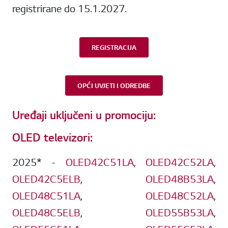
registrirane do 15.1.2027.
REGISTRACIJA
OPĆI UVJETI I ODREDBE
Uređaji uključeni u promociju:
OLED televizori:
2025* -
OLED42C51LA
,
OLED42C52LA
,
OLED42C5ELB
,
OLED48B53LA
,
OLED48C51LA
,
OLED48C52LA
,
OLED48C5ELB
,
OLED55B53LA
,