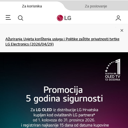
Za korisnika
Za poslovanje
Menu
Pretraživanje
My LG
Clo
Ažuriranja Uvjeta korištenja usluga i Politike zaštite privatnosti tvrtke
LG Electronics (2026/04/29)