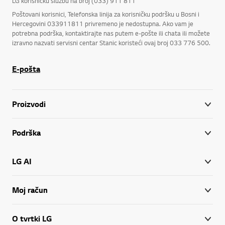
LG korisničku službu na broj (033) 911 811
Poštovani korisnici, Telefonska linija za korisničku podršku u Bosni i
Hercegovini 033911811 privremeno je nedostupna. Ako vam je
potrebna podrška, kontaktirajte nas putem e-pošte ili chata ili možete
izravno nazvati servisni centar Stanic koristeći ovaj broj 033 776 500.
E-pošta
Proizvodi
Podrška
LG AI
Moj račun
O tvrtki LG