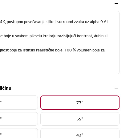
d 4K, postupno povećavanje slike i surround zvuka uz alpha 9 AI
ne boje u svakom pikselu kreiraju zadivljujući kontrast, dubinu i
nost boje za istinski realistične boje. 100 % volumen boje za
ličinu
"
77"
"
55"
"
42"