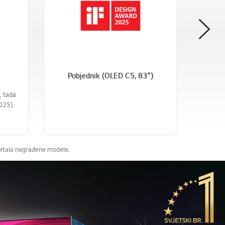
Pobjednik (OLED C5, 83”)
, tada
„ LG we
2025)
jedan
spitala nagrađene modele.