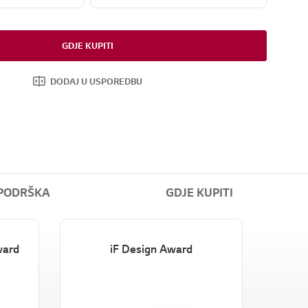
GDJE KUPITI
DODAJ U USPOREDBU
PODRŠKA
GDJE KUPITI
ward
iF Design Award
Tom's