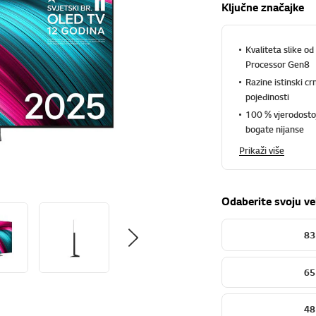
Ključne značajke
Kvaliteta slike o
Processor Gen8
Razine istinski cr
pojedinosti
100 % vjerodostoj
bogate nijanse
Prikaži više
Odaberite svoju ve
83
65
48