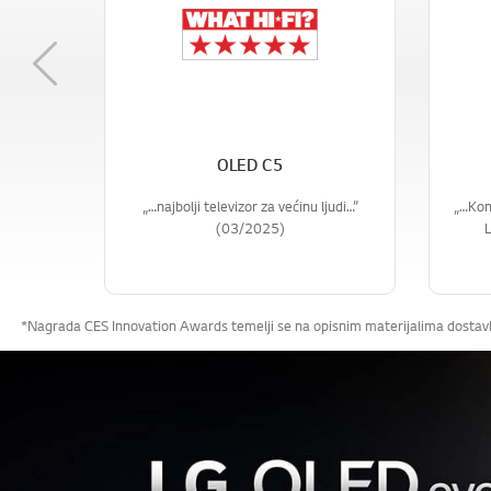
Previous
OLED C5
„…najbolji televizor za većinu ljudi…”
„…Kont
(03/2025)
*Nagrada CES Innovation Awards temelji se na opisnim materijalima dostavljen