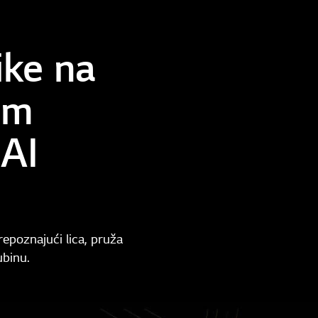
ike na
im
 AI
repoznajući lica, pruža
ubinu.