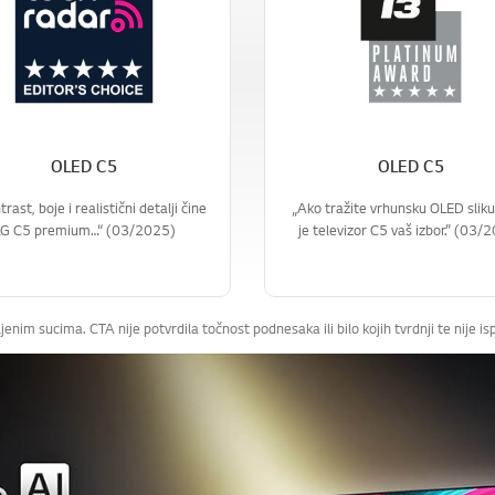
OLED C5
OLED C5
rast, boje i realistični detalji čine
„Ako tražite vrhunsku OLED sliku
LG C5 premium…“ (03/2025)
je televizor C5 vaš izbor.” (03/
im sucima. CTA nije potvrdila točnost podnesaka ili bilo kojih tvrdnji te nije i