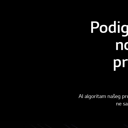
Podig
n
pr
AI algoritam našeg pro
ne sa