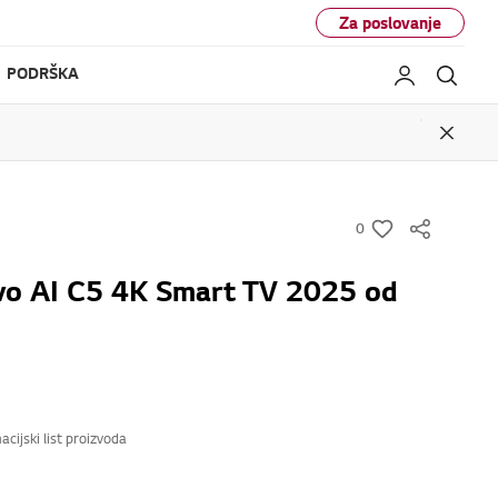
Za poslovanje
PODRŠKA
My LG
Pretr
Close
0
w
i
o AI C5 4K Smart TV 2025 od
s
h
acijski list proizvoda