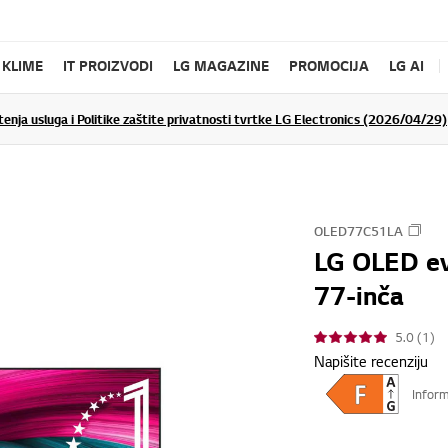
KLIME
IT PROIZVODI
LG MAGAZINE
PROMOCIJA
LG AI
tenja usluga i Politike zaštite privatnosti tvrtke LG Electronics (2026/04/29)
OLED77C51LA
LG OLED ev
77-inča
5.0 (1)
Napišite recenziju
Inform