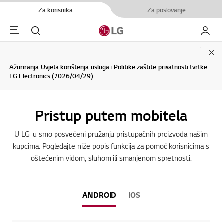
Za korisnika
Za poslovanje
Menu
Pretraživanje
My LG
Clo
Ažuriranja Uvjeta korištenja usluga i Politike zaštite privatnosti tvrtke
LG Electronics (2026/04/29)
Pristup putem mobitela
U LG-u smo posvećeni pružanju pristupačnih proizvoda našim
kupcima. Pogledajte niže popis funkcija za pomoć korisnicima s
oštećenim vidom, sluhom ili smanjenom spretnosti.
ANDROID
IOS