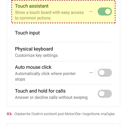
03.
Odaberite Dodirni asistent pod Motoričke I kognitivne značajke.
Go t