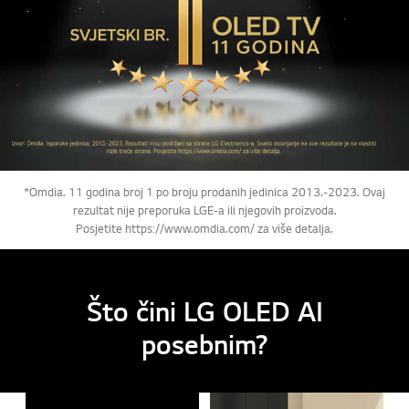
*Omdia. 11 godina broj 1 po broju prodanih jedinica 2013.-2023. Ovaj
rezultat nije preporuka LGE-a ili njegovih proizvoda.
Posjetite https://www.omdia.com/ za više detalja.
Što čini LG OLED AI
posebnim?