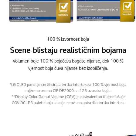
100 % izvornost boja
Scene blistaju realističnim bojama
Volumen boje 100 % pojačava bogate nijanse, dok 100 %
vjernost boja čuva nijanse bez izobličenja.
*LG OLED panel je certificirala tvrtka Intertek za 100 % vjernost boja
mjereno prema CIE DE2000 sa 125 uzoraka boja.
**Display Color Gamut Volume (CGV) je ekvivalentan ili premašuje
CGV DCI-P3 paletu boja kako je neovisno potvrdila tvrtka Intertek.