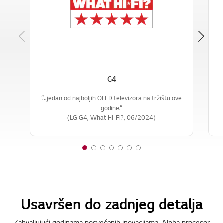
Previous
G4
”...jedan od najboljih OLED televizora na tržištu ove
godine.”
(LG G4, What Hi-Fi?, 06/2024)
1
2
3
4
5
6
7
o
o
o
o
o
o
o
f
f
f
f
f
f
f
7
7
7
7
7
7
7
Usavršen do zadnjeg detalja
Zahvaljujući godinama posvećenih inovacijama, Alpha procesor