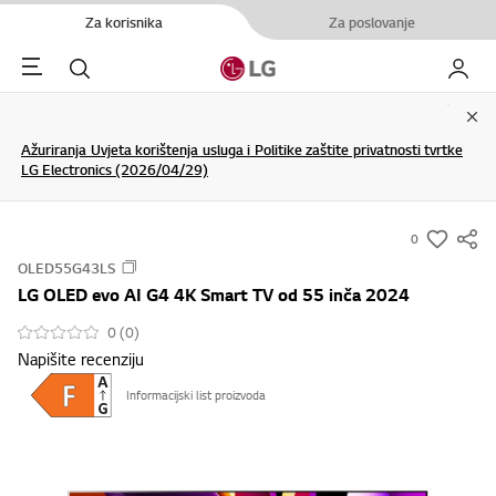
Za korisnika
Za poslovanje
Menu
Pretraživanje
My LG
Clo
Ažuriranja Uvjeta korištenja usluga i Politike zaštite privatnosti tvrtke
LG Electronics (2026/04/29)
0
s
OLED55G43LS
u
LG OLED evo AI G4 4K Smart TV od 55 inča 2024
m
m
0 (0)
Napišite recenziju
a
r
Informacijski list proizvoda
y
-
w
i