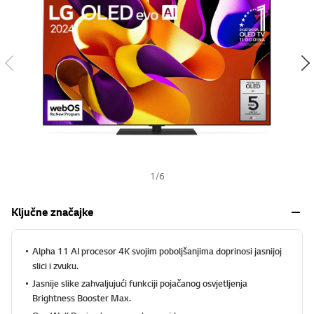
s
h
1
/
6
Ključne značajke
Alpha 11 AI procesor 4K svojim poboljšanjima doprinosi jasnijoj
slici i zvuku.
Jasnije slike zahvaljujući funkciji pojačanog osvjetljenja
Brightness Booster Max.