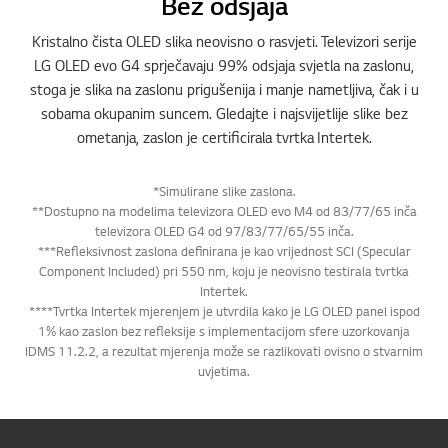
Bez odsjaja
Kristalno čista OLED slika neovisno o rasvjeti. Televizori serije
LG OLED evo G4 sprječavaju 99% odsjaja svjetla na zaslonu,
stoga je slika na zaslonu prigušenija i manje nametljiva, čak i u
sobama okupanim suncem. Gledajte i najsvijetlije slike bez
ometanja, zaslon je certificirala tvrtka Intertek.
*Simulirane slike zaslona.
**Dostupno na modelima televizora OLED evo M4 od 83/77/65 inča
televizora OLED G4 od 97/83/77/65/55 inča.
***Refleksivnost zaslona definirana je kao vrijednost SCI (Specular
Component Included) pri 550 nm, koju je neovisno testirala tvrtka
Intertek.
****Tvrtka Intertek mjerenjem je utvrdila kako je LG OLED panel ispod
1% kao zaslon bez refleksije s implementacijom sfere uzorkovanja
IDMS 11.2.2, a rezultat mjerenja može se razlikovati ovisno o stvarnim
uvjetima.