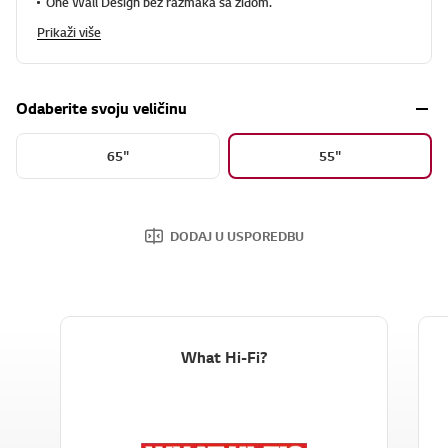
One Wall Design bez razmaka sa zidom.
Prikaži više
Odaberite svoju veličinu
65"
55"
DODAJ U USPOREDBU
What Hi-Fi?