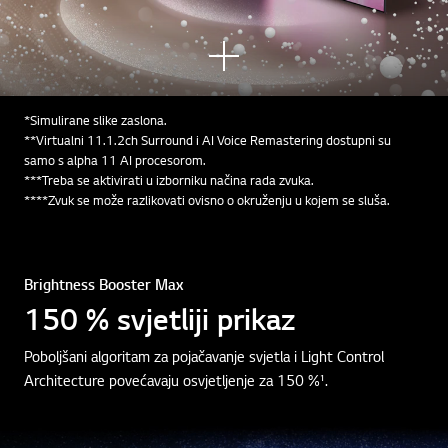
Prik
aži
više
*Simulirane slike zaslona.
**Virtualni 11.1.2ch Surround i AI Voice Remastering dostupni su
samo s alpha 11 AI procesorom.
***Treba se aktivirati u izborniku načina rada zvuka.
****Zvuk se može razlikovati ovisno o okruženju u kojem se sluša.
Brightness Booster Max
150 % svjetliji prikaz
Poboljšani algoritam za pojačavanje svjetla i Light Control
Architecture povećavaju osvjetljenje za 150 %¹.