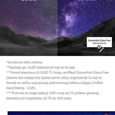
*Simulirane slike zaslona.
**Nazivaju ga i OLED televizorom koji se ne sjaji.
***Paneli televizora LG OLED TV imaju certifikat Discomfort Glare Free
(zasloni bez odsjaja koji izaziva zamor očiju) organizacije UL koji se
temelji na načinu ocjenjivanja jedinstvenog indeksa odsjaja (Unified
Glare Rating - UGR).
****Potvrda se izdaje kada je UGR manji od 22 prilikom gledanja
televizora pri osvjetljenju od 70 do 300 luksa.