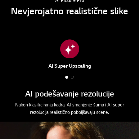
AI Picture Pro
Nevjerojatno realistične slike
AI Super Upscaling
1
2
o
o
AI podešavanje rezolucije
f
f
2
2
Nakon klasificiranja kadra, AI smanjenje šuma i AI super
rezolucija realistično poboljšavaju scene.