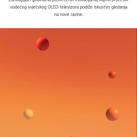
vodećeg svjetskog OLED televizora podiže iskustvo gledanja
na nove razine.