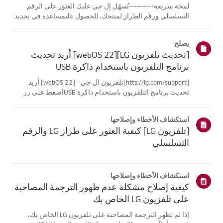
لمحة سريعة----------تُسهّل إل جي عليك العثور على الرقم
التسلسلي ورقم الطراز لمنتجك. للحصول علىمساعدة في تحديد
موقع معلومات منتجك، اختر منتج إل جي الخاص بك من الفئات
أدناه.اختر منتجكتم إنشاء هذا الدليل لجميع الطرازات، لذا قد
يصلح
تختلف الصور أو ا...
[تحديث تلفزيون LG][webOS 22] أريد تحديث
برنامج التلفزيون باستخدام ذاكرة USB
[htts://lg.com/support]تلفزيون ال جي - [webOS 22] أريد
تحديث برنامج التلفزيون باستخدام ذاكرة USBاضغط على زر
السماح بالتحديث التلقائي لتحديث البرنامج تلقائيًا عندما يتوفر
تحديثللبرنامج.جرب هذاانتقل إلى [الإعدادات] ثم [عام] وحدد
استكشاف الأخطاء وإصلاحها
قائمة دعم ال...
[تلفزيون LG] كيفية العثور على طراز LG والرقم
التسلسلي
استكشاف الأخطاء وإصلاحها
كيفية إصلاح مشكلة عدم ظهور الترجمة المصاحبة
على تلفزيون LG الخاص بك
إذا لم تظهر الترجمة المصاحبة على تلفزيون LG الخاص بك،