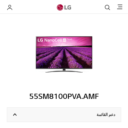
Menu
بحث
My LG
55SM8100PVA.AMF
دعم القائمة