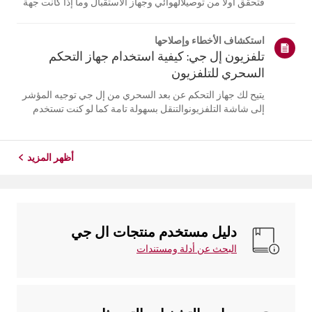
فتحقق أولاً من توصيلالهوائي وجهاز الاستقبال وما إذا كانت جهة
البث توفر الترجمة.بالنسبة للبث التلفزيوني العادي عبر الهواء،
يمكنك تشغيل الترجمة في قائمة إمكانيةالوصول على جهاز
استكشاف الأخطاء وإصلاحها
التلفزيون ال...
تلفزيون إل جي: كيفية استخدام جهاز التحكم
السحري للتلفزيون
يتيح لك جهاز التحكم عن بعد السحري من إل جي توجيه المؤشر
إلى شاشة التلفزيونوالتنقل بسهولة تامة كما لو كنت تستخدم
فأرة.إذا لم يظهر المؤشر على الشاشة، فمن المحتمل أن يكون
جهاز التحكم عن بُعد قد فقداتصاله بالتلفزيون. لحل هذه
المشكلة، أعد تسجيل ...
أظهر المزيد
دليل مستخدم منتجات ال جي
البحث عن أدلة ومستندات