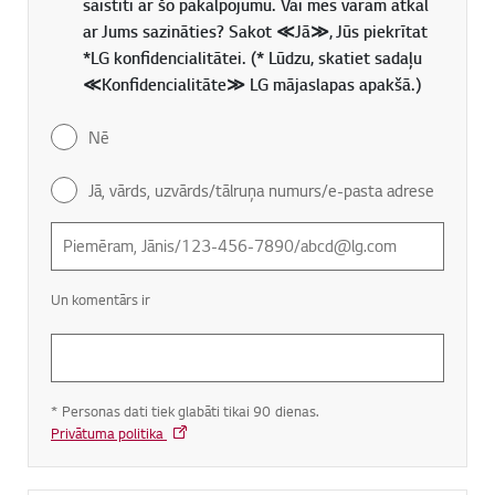
saistīti ar šo pakalpojumu. Vai mēs varam atkal
ar Jums sazināties? Sakot ≪Jā≫, Jūs piekrītat
*LG konfidencialitātei. (* Lūdzu, skatiet sadaļu
≪Konfidencialitāte≫ LG mājaslapas apakšā.)
Nē
Jā, vārds, uzvārds/tālruņa numurs/e-pasta adrese
Un komentārs ir
* Personas dati tiek glabāti tikai 90 dienas.
Privātuma politika