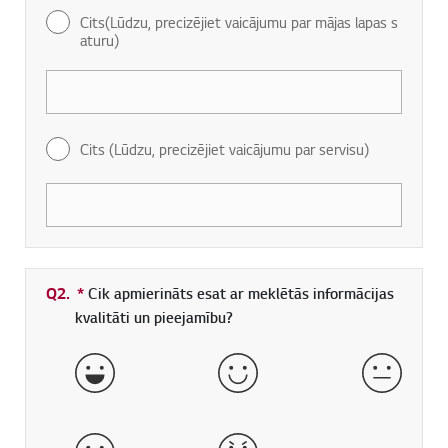
Cits(Lūdzu, precizējiet vaicājumu par mājas lapas s
aturu)
Cits (Lūdzu, precizējiet vaicājumu par servisu)
Q2.
*
Obligāti aizpildāms lauks
Cik apmierināts esat ar meklētās informācijas
kvalitāti un pieejamību?
ļoti labi
labs
normāls
slikts
ļoti slikts