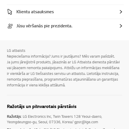
Klientu atsauksmes
Jūsu vēršanās pie prezidenta.
LG atbalsts
Nepieciešama informācija? Jums ir jautājums? Mēs varam palīdzēt.
Ja jums jāreģistrē produkts, jāsazinās ar LG Atbalsta dienesta pārstāvi
vai jāsaņem remonta pakalpojums. Atbilžu un informācijas meklēšana
ir vienkārša ar LG tiešsaistes servisu un atbalstu. Lietotāja instrukcija,
remonta pieprasīšana, programmatūras atjaunināšana un garantijas
informācija ir viena klikšķa attālumā.
Ražotājs un pilnvarotais pārstāvis
Ražotājs
: LG Electronics Inc, Twin Towers 128 Yeoui-daero,
Yeongdeungpo-gu, Seoul, 07336, Korea/ gpsr@lge.com