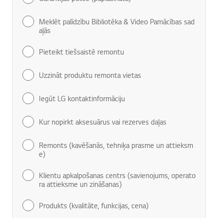
Meklēt palīdzību Bibliotēka & Video Pamācības sad
aļās
Pieteikt tiešsaistē remontu
Uzzināt produktu remonta vietas
Iegūt LG kontaktinformāciju
Kur nopirkt aksesuārus vai rezerves daļas
Remonts (kavēšanās, tehniķa prasme un attieksm
e)
Klientu apkalpošanas centrs (savienojums, operato
ra attieksme un zināšanas)
Produkts (kvalitāte, funkcijas, cena)