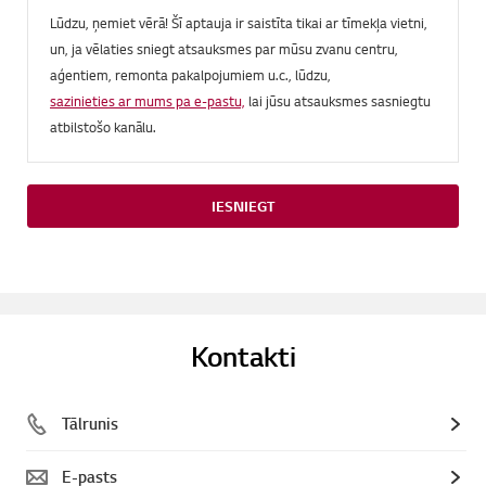
Lūdzu, ņemiet vērā! Šī aptauja ir saistīta tikai ar tīmekļa vietni,
un, ja vēlaties sniegt atsauksmes par mūsu zvanu centru,
aģentiem, remonta pakalpojumiem u.c., lūdzu,
sazinieties ar mums pa e-pastu,
lai jūsu atsauksmes sasniegtu
atbilstošo kanālu.
IESNIEGT
Kontakti
Tālrunis
E-pasts