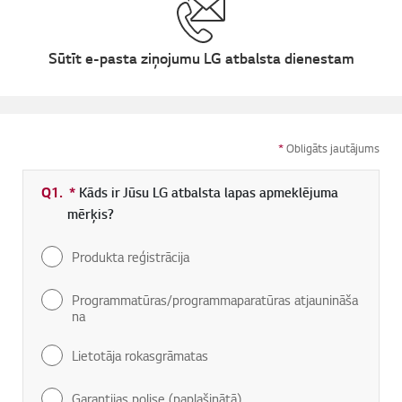
Sūtīt e-pasta ziņojumu LG atbalsta dienestam
*
Obligāts jautājums
Q1.
*
Obligāti aizpildāms lauks
Kāds ir Jūsu LG atbalsta lapas apmeklējuma
mērķis?
Produkta reģistrācija
Programmatūras/programmaparatūras atjaunināša
na
Lietotāja rokasgrāmatas
Garantijas polise (paplašinātā)