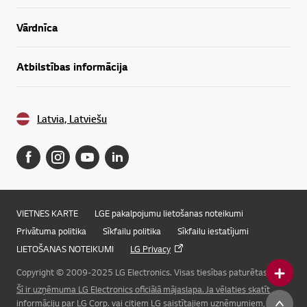
Vārdnīca
Atbilstības informācija
Latvia, Latviešu
VIETNES KARTE
LGE pakalpojumu lietošanas noteikumi
Privātuma politika
Sīkfailu politika
Sīkfailu iestatījumi
LIETOŠANAS NOTEIKUMI
LG Privacy
Copyright © 2009-2025 LG Electronics. Visas tiesības paturētas.
Šī ir uzņēmuma LG Electronics oficiālā mājaslapa. Ja vēlaties skatīt
Online Chat
informāciju par LG Corp. vai citiem LG saistītajiem uzņēmumiem, lūdzu,