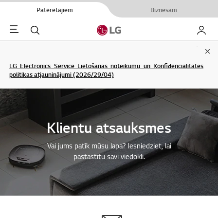
Patērētājiem
Biznesam
Menu
Meklēt
Mans L
Clo
LG Electronics Service Lietošanas noteikumu un Konfidencialitātes
politikas atjauninājumi (2026/29/04)
Klientu atsauksmes
Vai jums patīk mūsu lapa? Iesniedziet, lai
pastāstītu savi viedokli.