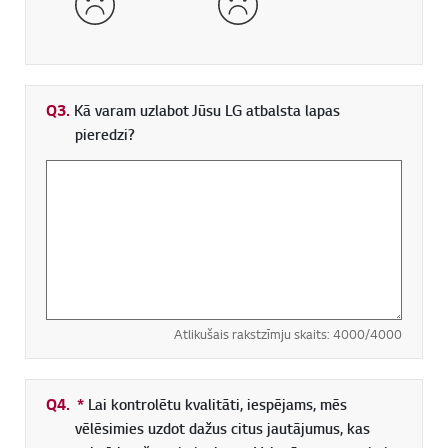
Q3.
Kā varam uzlabot Jūsu LG atbalsta lapas
pieredzi?
Atlikušais rakstzīmju skaits:
4000
/4000
Q4.
*
Obligāti aizpildāms lauks
Lai kontrolētu kvalitāti, iespējams, mēs
vēlēsimies uzdot dažus citus jautājumus, kas