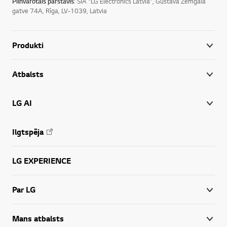
Pilnvarotais pārstāvis
: SIA "LG Electronics Latvia", Gustava Zemgala
gatve 74A, Rīga, LV-1039, Latvia
Produkti
Atbalsts
LG AI
Ilgtspēja
LG EXPERIENCE
Par LG
Mans atbalsts