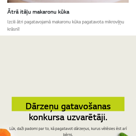
Ātrā itāļu makaronu kūka
Izcili ātri pagatavojamā makaronu kūka pagatavota mikroviļņu
krāsnī!
Dārzeņu gatavošanas
konkursa uzvarētāji.
Lūk, daži padomi par to, kā pagatavot dārzeņus, kurus vēlēsies ēst arī
bērni.