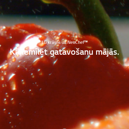
LG krāsns un NeoChef™
Kā iemīlēt gatavošanu mājās.