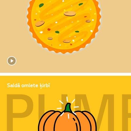
Saldā omlete ķirbī