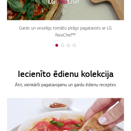
Gards un veselīgs tomātu pīrāgs pagatavots ar LG
NeoChef™
1
2
3
4
o
o
o
o
f
f
f
f
4
4
4
4
Iecienīto ēdienu kolekcija
Ātri, vienkārši pagatavojamu un gardu ēdienu receptes