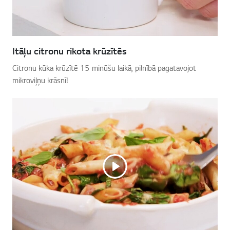
Itāļu citronu rikota krūzītēs
Citronu kūka krūzītē 15 minūšu laikā, pilnībā pagatavojot
mikroviļņu krāsnī!