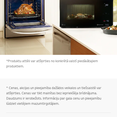
*Produktu attēli var atšķirties no konkrētā valstī piedāvātajiem
produktiem.
* Cenas, akcijas un pieejamība dažādos veikalos un tiešsaistē var
atšķirties. Cenas var tikt mainītas bez iepriekšēja brīdinājuma.
Daudzums ir ierobežots. Informāciju par gala cenu un pieejamību
lūdziet vietējiem mazumtirgotājiem.