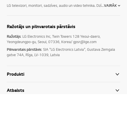
LG televizori, monitori, sadzīves, audio un video tehnika. Dzīvē svarīgas nav tikai jaunākās tehnoloģijas, svarīgas ir iespējas, ko tehnoloģijas rada. LG Latvija piedāvā gan televizorus, audio un video ierīces, gan dažādu veidu sadzīves tehniku, IT tehniku. LG sadzīves elektrotehnika uzlabos jūsu ikdienu un ļaus izbaudīt satriecošus mirkļus. LG elektronika piedāvā sadzīves elektrotehniku, kas ir intuitīvi vadāma, reaģētspējīga un energoefektīva, ļaujot ekonomiski tērēt līdzekļus, strādāt produktīvāk un samazināt ietekmi uz apkārtējo vidi. Mūsu mērķis ir piedāvāt elektroierīces, kas ir vislabāk piemērotas mūsu klientu dzīvesveidam, kā arī piedāvāt mūsu klientiem arvien jaunus, modernus tehnoloģiskos risinājumus.
VAIRĀK
Ražotājs un pilnvarotais pārstāvis
Ražotājs
: LG Electronics Inc, Twin Towers 128 Yeoui-daero,
Yeongdeungpo-gu, Seoul, 07336, Korea/ gpsr@lge.com
Pilnvarotais pārstāvis
: SIA "LG Electronics Latvia", Gustava Zemgala
gatve 74A, Rīga, LV-1039, Latvia
Produkti
Uz la
Atbalsts
LG AI
Ilgtspēja