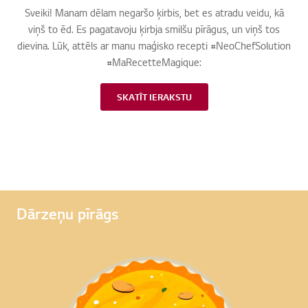
o
o
o
o
o
o
Sveiki! Manam dēlam negaršo ķirbis, bet es atradu veidu, kā
f
f
f
f
f
f
viņš to ēd. Es pagatavoju ķirbja smilšu pīrāgus, un viņš tos
6
6
6
6
6
6
dievina. Lūk, attēls ar manu maģisko recepti #NeoChefSolution
#MaRecetteMagique:
su
un
no
SKATĪT IERAKSTU
Dārzeņu pīrāgs