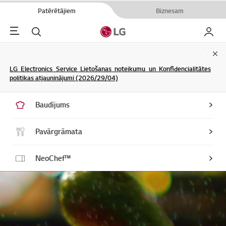
Patērētājiem
Biznesam
Menu
Meklēt
Mans L
Clo
LG Electronics Service Lietošanas noteikumu un Konfidencialitātes
politikas atjauninājumi (2026/29/04)
Baudījums
Pavārgrāmata
NeoChef™