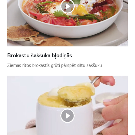
Brokastu šakšuka bļodiņās
Ziemas rītos brokastīs grūti pārspēt siltu šakšuku