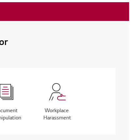
or
ocument
Workplace
ipulation
Harassment