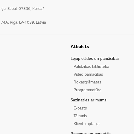
o-gu, Seoul, 07336, Korea/
e 74A, Rīga, LV-1039, Latvia
Atbalsts
Lejupielādes un pamācības
Palīdzības bibliotēka
Video pamācības
Rokasgrāmatas
Programmatūra
Sazināties ar mums
E-pasts
Tālrunis
Klientu aptauja
Remonts un garantija