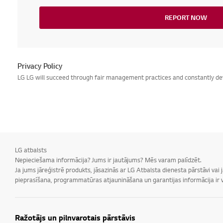
REPORT NOW
Privacy Policy
LG LG will succeed through fair management practices and constantly dev
LG atbalsts
Nepieciešama informācija? Jums ir jautājums? Mēs varam palīdzēt.
Ja jums jāreģistrē produkts, jāsazinās ar LG Atbalsta dienesta pārstāvi vai
pieprasīšana, programmatūras atjaunināšana un garantijas informācija ir v
Ražotājs un pilnvarotais pārstāvis