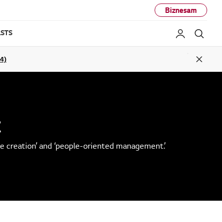
Biznesam
STS
Mans LG
Mekl
04)
Close
t
 creation’ and ‘people-oriented management.’