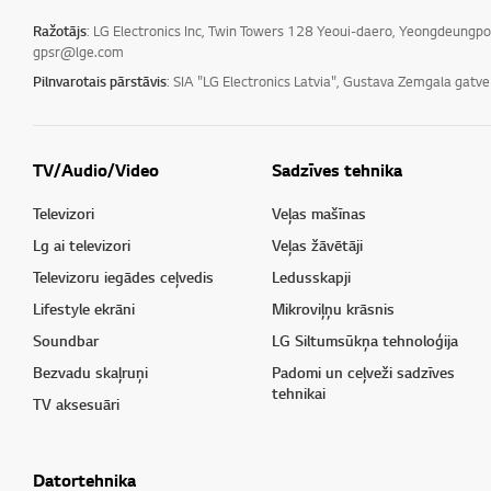
Ražotājs
: LG Electronics Inc, Twin Towers 128 Yeoui-daero, Yeongdeungp
gpsr@lge.com
Pilnvarotais pārstāvis
: SIA "LG Electronics Latvia", Gustava Zemgala gatv
TV/Audio/Video
Sadzīves tehnika
Televizori
Veļas mašīnas
Lg ai televizori
Veļas žāvētāji
Televizoru iegādes ceļvedis
Ledusskapji
Lifestyle ekrāni
Mikroviļņu krāsnis
Soundbar
LG Siltumsūkņa tehnoloģija
Bezvadu skaļruņi
Padomi un ceļveži sadzīves
tehnikai
TV aksesuāri
Datortehnika