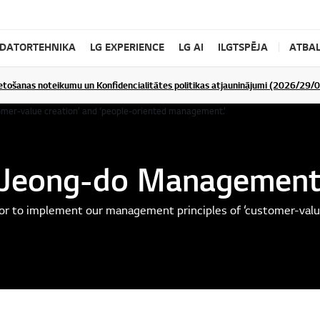
DATORTEHNIKA
LG EXPERIENCE
LG AI
ILGTSPĒJA
ATBAL
ietošanas noteikumu un Konfidencialitātes politikas atjauninājumi (2026/29/
Jeong-do Managemen
or to implement our management principles of ‘customer-value