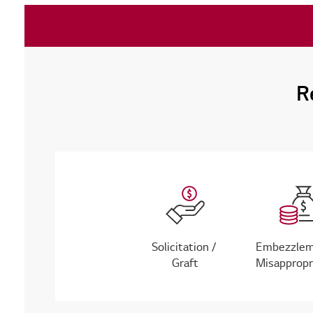
R
Solicitation /
Embezzlem
Graft
Misappropr