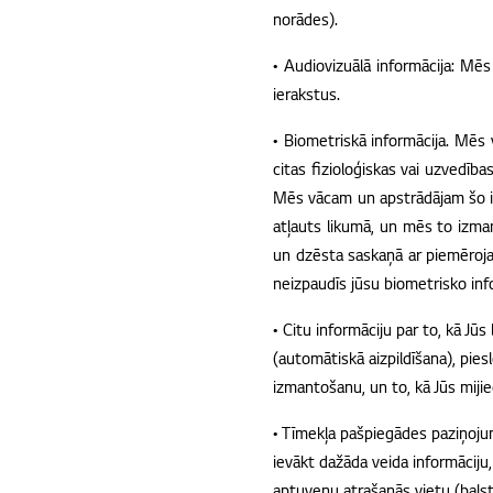
norādes).
• Audiovizuālā informācija: Mēs 
ierakstus.
• Biometriskā informācija. Mēs
citas fizioloģiskas vai uzvedīb
Mēs vācam un apstrādājam šo in
atļauts likumā, un mēs to izmant
un dzēsta saskaņā ar piemēroj
neizpaudīs jūsu biometrisko in
• Citu informāciju par to, kā J
(automātiskā aizpildīšana), pies
izmantošanu, un to, kā Jūs miji
• Tīmekļa pašpiegādes paziņoju
ievākt dažāda veida informāciju
aptuvenu atrašanās vietu (balsto