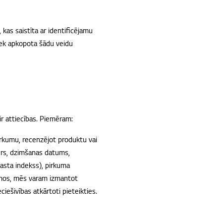
 kas saistīta ar identiﬁcējamu
iek apkopota šādu veidu
r attiecības. Piemēram:
irkumu, recenzējot produktu vai
urs, dzimšanas datums,
pasta indekss), pirkuma
jumos, mēs varam izmantot
ciešivības atkārtoti pieteikties.