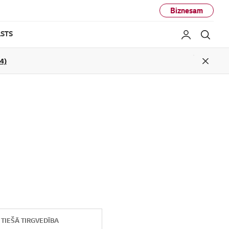
Biznesam
STS
Mans LG
Mekl
04)
Close
TIEŠĀ TIRGVEDĪBA