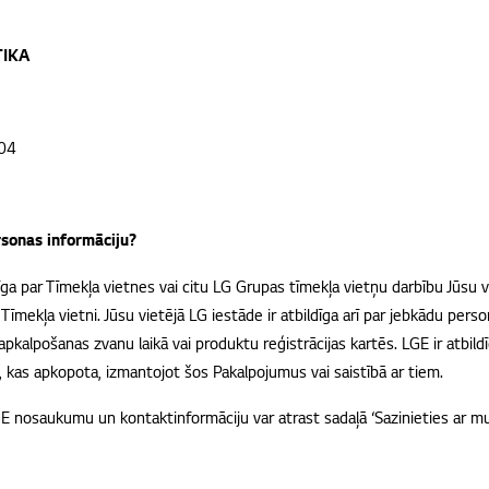
TIKA
 04
ersonas informāciju?
īga par Tīmekļa vietnes vai citu LG Grupas tīmekļa vietņu darbību Jūsu val
īmekļa vietni. Jūsu vietējā LG iestāde ir atbildīga arī par jebkādu person
apkalpošanas zvanu laikā vai produktu reģistrācijas kartēs. LGE ir atbil
, kas apkopota, izmantojot šos Pakalpojumus vai saistībā ar tiem.
GE nosaukumu un kontaktinformāciju var atrast sadaļā ‘Sazinieties ar 