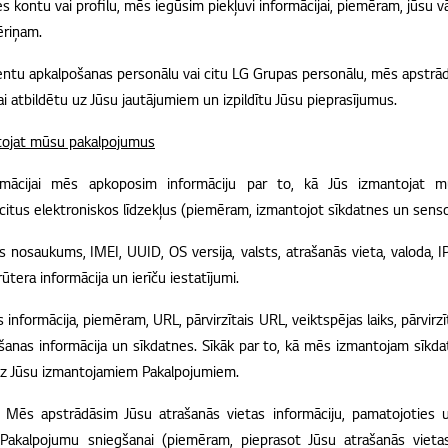
s kontu vai profilu, mēs iegūsim piekļuvi informācijai, piemēram, jūsu v
ēriņam.
ientu apkalpošanas personālu vai citu LG Grupas personālu, mēs apstrā
ai atbildētu uz Jūsu jautājumiem un izpildītu Jūsu pieprasījumus.
antojat mūsu pakalpojumus
ormācijai mēs apkoposim informāciju par to, kā Jūs izmantojat 
citus elektroniskos līdzekļus (piemēram, izmantojot sīkdatnes un sen
ces nosaukums, IMEI, UUID, OS versija, valsts, atrašanās vieta, valoda,
tera informācija un ierīču iestatījumi.
 informācija, piemēram, URL, pārvirzītais URL, veiktspējas laiks, pārvirzītāj
šanas informācija un sīkdatnes.
Sīkāk par to, kā mēs izmantojam sīkd
s uz Jūsu izmantojamiem Pakalpojumiem.
: Mēs apstrādāsim Jūsu atrašanās vietas informāciju, pamatojoties uz
Pakalpojumu sniegšanai (piemēram, pieprasot Jūsu atrašanās vietas