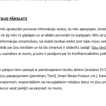
TIKAS PĀRSKATS
kā mēs aprakstām personas informācijas veidus, ko mēs apkopojam, izma
cik ilgi mēs to glabājam un ar kādām personām to kopīgojam. Mēs arī p
u informācijas izmantošanu, tai skaitā tiesības iebilst pret kādu mūsu vei
īkāk par Jūsu tiesībām un kā tās izmantot ir izklāstīts sadaļā “
Jūsu ties
tu sazināties ar mums, ja Jums ir jautājumi par šo Konfidencialitātes pol
n piekļuvi tiem saskaņā ar piemērojamiem tiesību aktiem (ieskaitot ES D
mūsu pakalpojumiem (piemēram, ThinQ, Smart Media Product utt.). Kamē
esaņemsim, neapstrādāsim vai neuzglabāsim nekādus datus no jūsu pro
 kurus varat piekļūt vai pieprasīt no mums.