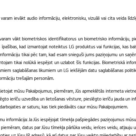
varam ievākt audio informāciju, elektronisku, vizuāli vai cita veida līd
 varam vākt biometriskos identifikatorus un biometrisko informāciju, 
as īpašības, kad izmantojat noteiktus LG produktus vai funkcijas, kas ba
formāciju tikai pēc tam, kad esam snieguši jums paziņojumu un saņēmuš
ojam tikai nolūkā iespējot un uzlabot šīs funkcijas. Biometriskā inform
amiem saglabāšanas likumiem un LG iekšējām datu saglabāšanas polit
formāciju trešajām personām.
ūs lietojat mūsu Pakalpojumus, piemēram, Jūs apmeklētās interneta viet
lēgto ierīču uzvedība un lietošanas vēsture, pieslēgto ierīču jauda un in
edarbojaties ar saturu, kas tiek piedāvāts caur mūsu Pakalpojumiem.
mu informācija: Ja Jūs iespējojat tīmekļa pašpiegādes paziņojumus mūs
, piemēram, datus par Jūsu tīmekļa pārlūka veidu, ierīces veidu, atļauj
ties uz Jūsu IP adresi), kā arī datus par Jūsu veikto mijiedarbību ar paz