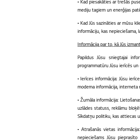
• Kad piesakāties ar trešās puse
mediju tagiem un enerģijas pat
• Kad Jūs sazināties ar mūsu kl
informāciju, kas nepieciešama, l
Informācija par to, kā Jūs izm
Papildus Jūsu sniegtajai inf
programmatūru Jūsu ierīcēs un 
• Ierīces informācija: Jūsu ierī
modema informācija, interneta rū
• Žurnāla informācija: Lietošanas
uzlādes statuss, reklāmu bloķē
Sīkdatņu politiku, kas attieca
• Atrašanās vietas informācija
nepieciešams Jūsu pieprasīto 