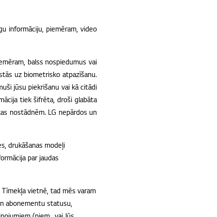
zīgu informāciju, piemēram, video
piemēram, balss nospiedumus vai
lstās uz biometrisko atpazīšanu.
i jūsu piekrišanu vai kā citādi
ācija tiek šifrēta, droši glabāta
ikas nostādnēm. LG nepārdos un
nes, drukāšanas modeļi
formācija par jaudas
u Tīmekļa vietnē, tad mēs varam
u un abonementu statusu,
iņojumiem (piem., vai Jūs