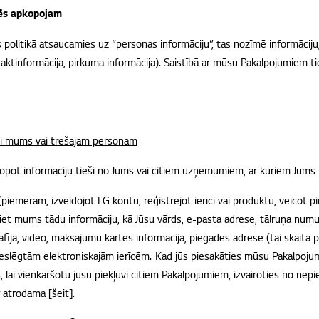
mēs apkopojam
politikā atsaucamies uz “personas informāciju”, tas nozīmē informāciju,
aktinformācija, pirkuma informācija). Saistībā ar mūsu Pakalpojumiem t
eši mums vai trešajām personām
opot informāciju tieši no Jums vai citiem uzņēmumiem, ar kuriem Jums i
iemēram, izveidojot LG kontu, reģistrējot ierīci vai produktu, veicot p
siet mums tādu informāciju, kā Jūsu vārds, e-pasta adrese, tālruņa num
āfija, video, maksājumu kartes informācija, piegādes adrese (tai skaitā 
 pieslēgtām elektroniskajām ierīcēm. Kad jūs piesakāties mūsu Pakalpo
s, lai vienkāršotu jūsu piekļuvi citiem Pakalpojumiem, izvairoties no nepie
ir atrodama [
šeit
].