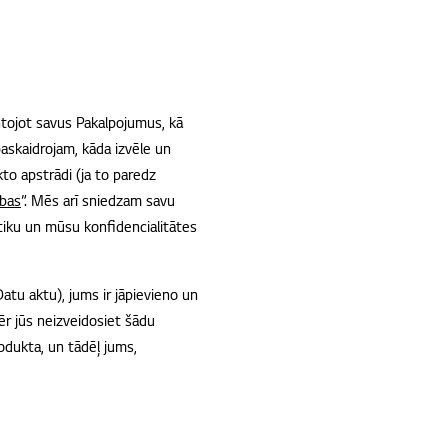
ntojot savus Pakalpojumus, kā
askaidrojam, kāda izvēle un
kto apstrādi (ja to paredz
ības
”. Mēs arī sniedzam savu
itiku un mūsu konfidencialitātes
atu aktu), jums ir jāpievieno un
r jūs neizveidosiet šādu
dukta, un tādēļ jums,