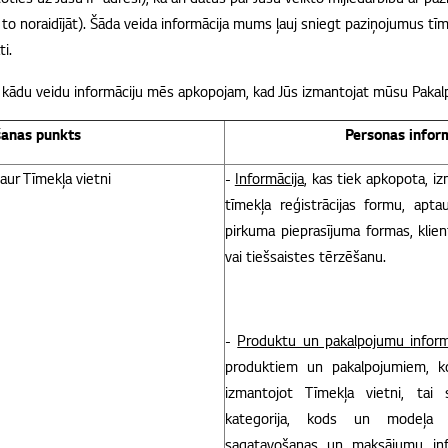
 to noraidījāt). Šāda veida informācija mums ļauj sniegt paziņojumus tīm
i.
 kādu veidu informāciju mēs apkopojam, kad Jūs izmantojat mūsu Pakal
anas punkts
Personas inform
aur Tīmekļa vietni
-
Informācija
, kas tiek apkopota, i
tīmekļa reģistrācijas formu, apta
pirkuma pieprasījuma formas, klie
vai tiešsaistes tērzēšanu.
-
Produktu un pakalpojumu informāc
produktiem un pakalpojumiem, ko 
izmantojot Tīmekļa vietni, tai 
kategorija, kods un modeļa n
sagatavošanas un maksājumu info