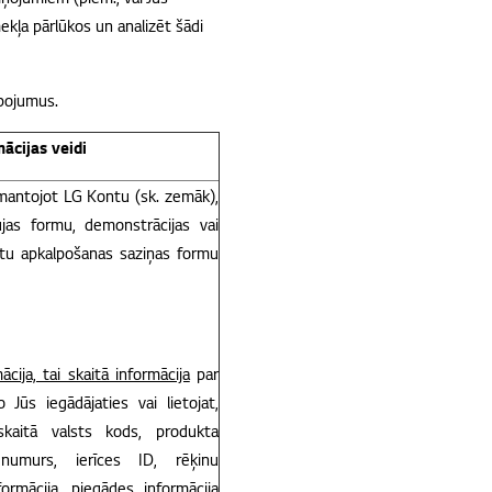
ekļa pārlūkos un analizēt šādi
pojumus.
ācijas veidi
zmantojot LG Kontu (sk. zemāk),
ujas formu, demonstrācijas vai
ntu apkalpošanas saziņas formu
ija, tai skaitā informācija
par
Jūs iegādājaties vai lietojat,
skaitā valsts kods, produkta
umurs, ierīces ID, rēķinu
rmācija, piegādes informācija