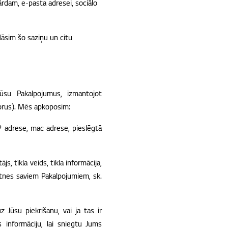
ārdam, e-pasta adresei, sociālo
dāsim šo saziņu un citu
mūsu Pakalpojumus, izmantojot
sorus). Mēs apkoposim:
 IP adrese, mac adrese, pieslēgtā
s, tīkla veids, tīkla informācija,
atnes saviem Pakalpojumiem, sk.
 Jūsu piekrišanu, vai ja tas ir
 informāciju, lai sniegtu Jums