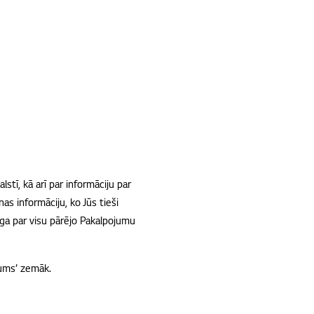
stī, kā arī par informāciju par
as informāciju, ko Jūs tieši
dīga par visu pārējo Pakalpojumu
mums’ zemāk.