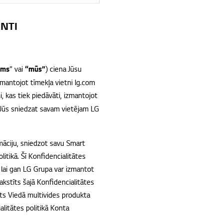
ENTI
ms
” vai
“mūs”
) ciena Jūsu
zmantojot tīmekļa vietni lg.com
 kas tiek piedāvāti, izmantojot
ko Jūs sniedzat savam vietējam LG
rmāciju, sniedzot savu Smart
itikā. Šī Konfidencialitātes
, lai gan LG Grupa var izmantot
kstīts šajā Konfidencialitātes
īts Viedā multivides produkta
alitātes politikā Konta