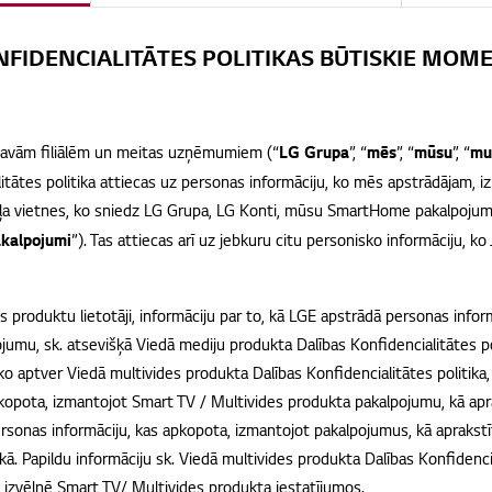
FIDENCIALITĀTES POLITIKAS BŪTISKIE MOM
savām filiālēm un meitas uzņēmumiem (“
LG Grupa
”, “
mēs
”, “
mūsu
”, “
mu
alitātes politika attiecas uz personas informāciju, ko mēs apstrādājam, i
ekļa vietnes, ko sniedz LG Grupa, LG Konti, mūsu SmartHome pakalpojumi,
kalpojumi
”). Tas attiecas arī uz jebkuru citu personisko informāciju, 
s produktu lietotāji, informāciju par to, kā LGE apstrādā personas info
umu, sk. atsevišķā Viedā mediju produkta Dalības Konfidencialitātes pol
 ko aptver Viedā multivides produkta Dalības Konfidencialitātes politika
pkopota, izmantojot Smart TV / Multivides produkta pakalpojumu, kā apra
ersonas informāciju, kas apkopota, izmantojot pakalpojumus, kā aprakst
ikā. Papildu informāciju sk. Viedā multivides produkta Dalības Konfidenci
a izvēlnē Smart TV/ Multivides produkta iestatījumos.