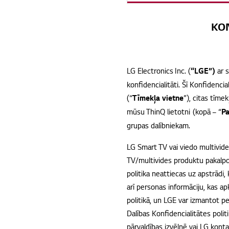
KON
LG Electronics Inc. (
“LGE”)
ar 
konfidencialitāti. Šī Konfidenci
(“
Tīmekļa vietne
”), citas tīm
mūsu ThinQ lietotni (kopā – “
Pa
grupas dalībniekam.
LG Smart TV vai viedo multivide
TV/multivides produktu pakalpoj
politika neattiecas uz apstrādi,
arī personas informāciju, kas a
politikā, un LGE var izmantot p
Dalības Konfidencialitātes polit
pārvaldības izvēlnē vai LG kont