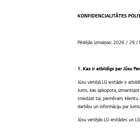
KONFIDENCIALITĀTES POLI
Pēdējās izmaiņas: 2026 / 29 /
1. Kas ir atbildīgs par Jūsu P
Jūsu vietējā LG iestāde ir atbild
Jums, kas apkopota, izmantojot T
sniedzat tai, piemēram, klientu 
darbību un informāciju par Jums
Jūsu vietējās LG iestādes un L