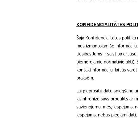
KONFIDENCIALITĀTES POLI
Šajā Konfidencialitātes politi
mēs izmantojam šo informāciju, 
tiesības Jums ir saistībā ar Jūs
piemērojamie normatīvie akti). S
kontaktinformāciju, lai Jūs varē
praksēm.
Lai pieprasītu datu sniegšanu u
jāsinhronizē savs produkts ar 
savienojumu, mēs, iespējams, n
iespējams, nebūs pieejami dati,