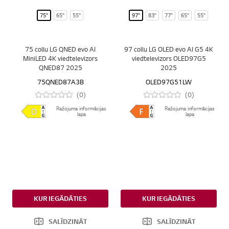
75"
65"
55"
97"
83"
77"
65"
55"
75 collu LG QNED evo AI
97 collu LG OLED evo AI G5 4K
MiniLED 4K viedtelevizors
viedtelevizors OLED97G5
QNED87 2025
2025
75QNED87A3B
OLED97G51LW
(0)
(0)
Ražojuma informācijas
Ražojuma informācijas
lapa
lapa
KUR IEGĀDĀTIES
KUR IEGĀDĀTIES
SALĪDZINĀT
SALĪDZINĀT