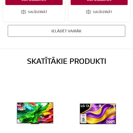
Perfect Black un Perfect Color tehnoloģijas nodrošina dziļāku kontrastu un dzīvīgas, precīzas krāsas jebkurā apgaismojumā.
Aizsargāts ar LG Shield
SALĪDZINĀT
SALĪDZINĀT
IELĀDĒT VAIRĀK
SKATĪTĀKIE PRODUKTI