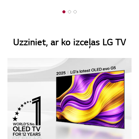
1
2
3
o
o
o
f
f
f
3
3
3
Uzziniet, ar ko izceļas LG TV