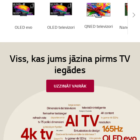
Sc
QNED televizori
OLED evo
OLED televizori
NanoCell te
Viss, kas jums jāzina pirms TV
iegādes
UZZINĀT VAIRĀK