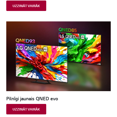
UZZINĀT VAIRĀK
Pilnīgi jaunais QNED evo
UZZINĀT VAIRĀK