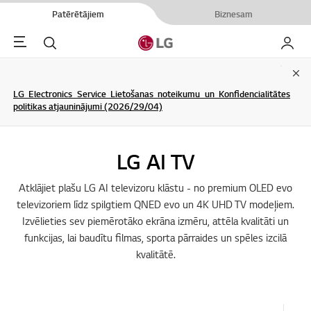
Patērētājiem
Biznesam
Menu
Meklēt
Mans L
Clo
LG Electronics Service Lietošanas noteikumu un Konfidencialitātes
politikas atjauninājumi (2026/29/04)
LG AI TV
Atklājiet plašu LG AI televizoru klāstu - no premium OLED evo
televizoriem līdz spilgtiem QNED evo un 4K UHD TV modeļiem.
Izvēlieties sev piemērotāko ekrāna izmēru, attēla kvalitāti un
funkcijas, lai baudītu filmas, sporta pārraides un spēles izcilā
kvalitātē.