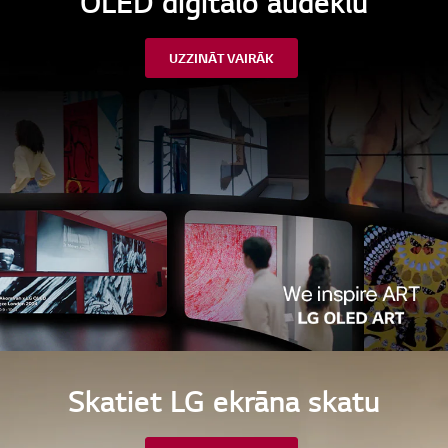
OLED digitālo audeklu
UZZINĀT VAIRĀK
Skatiet LG ekrāna skatu