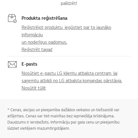
palīdzēt!
Produkta reģistrēšana
Reģistrējot produktu, iegūstiet par to jaunāko
informāciju
un noderīgus padomus.
Reģistrēt tagad
E-pasts
Nosūtiet e-pastu LG klientu atbalsta centram, lai
saņemtu atbildi no LG atbalsta komandas pārstāvja.
Nosūtīt tūlīt
* Cenas, akcijas un pieejamība dažādos veikalos un tiešsaistē var
atšķirties. Cenas var tikt mainītas bez iepriekšēja brīdinājuma.
Daudzums ir ierobežots. Informāciju par gala cenu un pieejamību
lūdziet vietējiem mazumtirgotājiem.