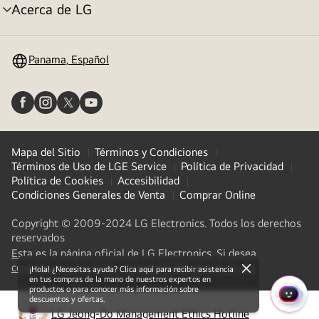
Acerca de LG
Alternar
menú
Panama, Español
Mapa del Sitio
Términos y Condiciones
Términos de Uso de LGE Service
Política de Privacidad
Política de Cookies
Accesibilidad
Condiciones Generales de Venta
Comprar Online
Copyright © 2009-2024 LG Electronics. Todos los derechos
reservados
Esta es la página oficial de LG Electronics. Si desea
(
opens
conectarse a LG Corp. U otras filiales de LG, de clic
¡Hola! ¿Necesitas ayuda? Clica aquí para recibir asistencia
close
en tus compras de la mano de nuestros expertos en
in
productos o para conocer más información sobre
a
descuentos y ofertas.
MENÚ
new
LG Jeong-Do Management Ethics Hotline
RÁPI