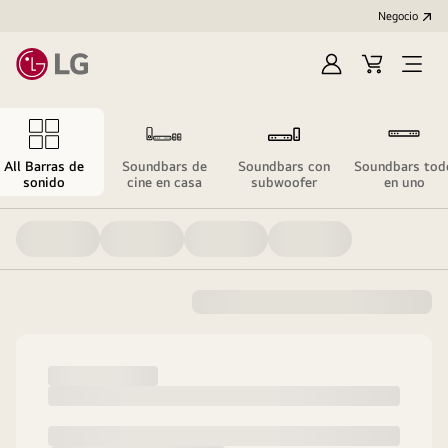
Negocio
Regístrate
Carrito
Open
de
Menu
compra
All Barras de
Soundbars de
Soundbars con
Soundbars tod
sonido
cine en casa
subwoofer
en uno