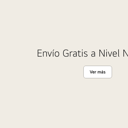
Envío
Gratis
Envío Gratis a Nivel 
para
ti
Ver más
Envío
Gratis
a
Nivel
Nacional