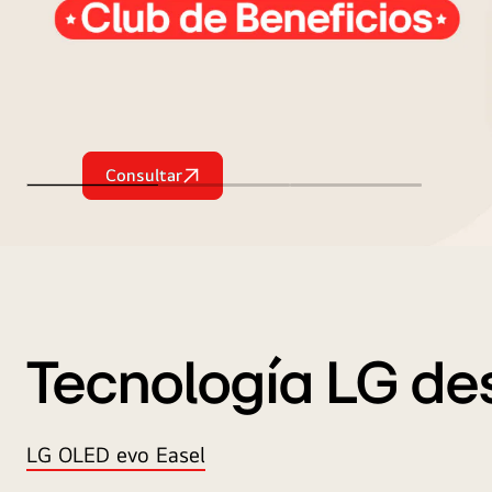
Consultar
LG
Family
club
Tecnología LG d
LG OLED evo Easel