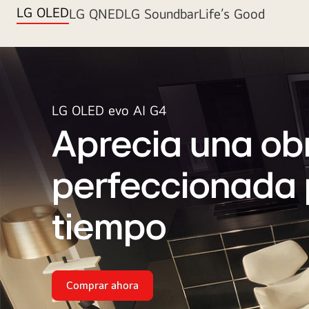
LG OLED
LG QNED
LG Soundbar
Life’s Good
LG OLED evo AI G4
Aprecia una ob
perfeccionada 
tiempo
Comprar ahora
Aprecia
una