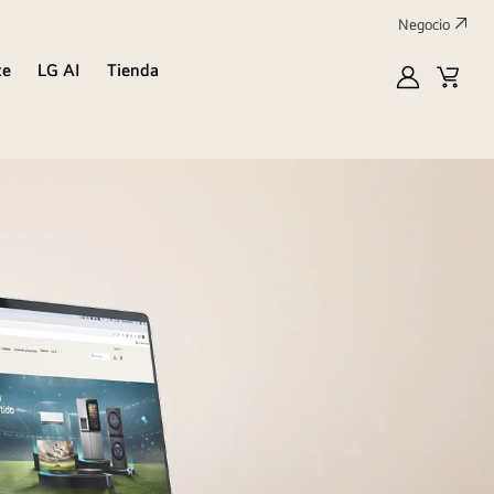
Negocio
te
LG AI
Tienda
Mi
Carrit
LG
de
compr