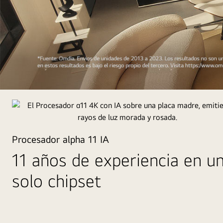
obra
maestra
perfeccionada
por
el
tiempo
La
perspectiva
superior
de
Procesador alpha 11 IA
un
11 años de experiencia en u
hombre
y
solo chipset
una
mujer
mirando
un