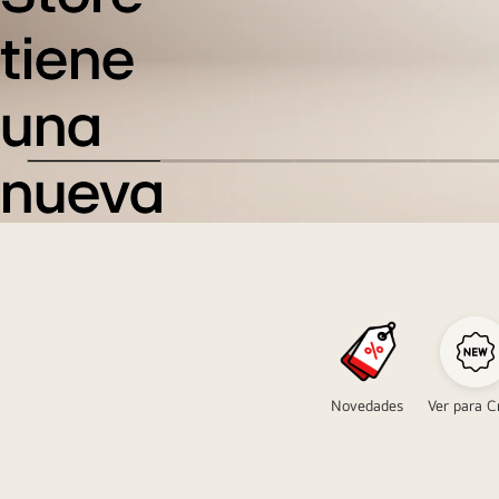
tiene
una
nueva
tienda
online!
Visítanos y
continúa
Novedades
Ver para C
disfrutando
de nuestros
productos y
descuentos.