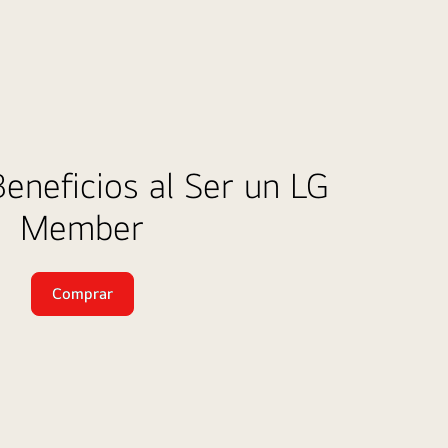
12
Cuotas
Beneficios al Ser un LG
0%
Interés
Member
Comprar
Envío
Gratis
a
Nivel
Nacional