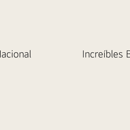
Sé
LG
Nacional
Increíbles 
Member,
¡Gana!