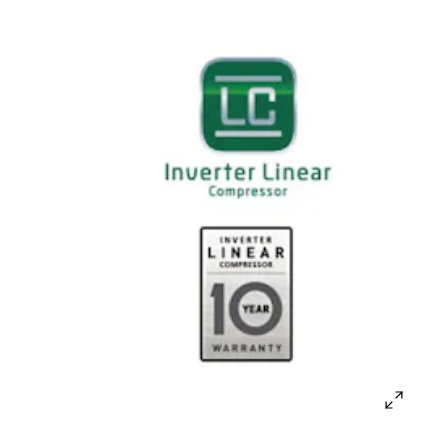
open
gallery