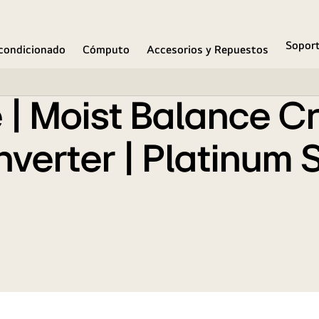
resor linear inverter | Platinum Silver | ThinQ™ (Neto:
Sopor
condicionado
Cómputo
Accesorios y Repuestos
e | Moist Balance C
verter | Platinum S