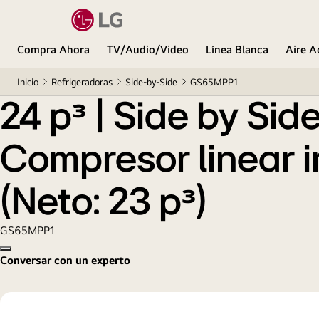
24 pᶟ | Side by Side | Moist Balance Crisper™ | Comp
Compra Ahora
TV/Audio/Video
Línea Blanca
Aire A
Inicio
Refrigeradoras
Side-by-Side
GS65MPP1
24 pᶟ | Side by Sid
Compresor linear in
(Neto: 23 pᶟ)
GS65MPP1
Copy model name
Conversar con un experto