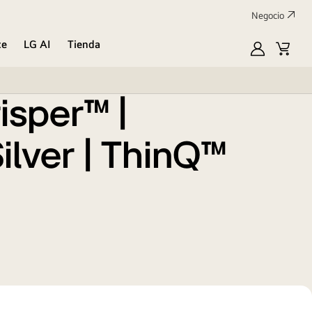
Negocio
 23 pᶟ)
te
LG AI
Tienda
Mi
Carrit
LG
de
compr
risper™ |
ilver | ThinQ™