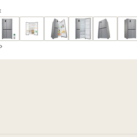
anterior
siguiente
Diapositiva
anterior
Diapositiva
siguiente