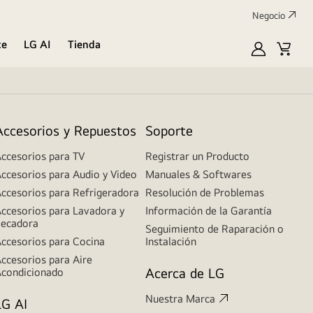
Negocio
te
LG AI
Tienda
Mi
Carrit
LG
de
compr
Accesorios y Repuestos
Soporte
ccesorios para TV
Registrar un Producto
ccesorios para Audio y Video
Manuales & Softwares
ccesorios para Refrigeradora
Resolución de Problemas
ccesorios para Lavadora y
Información de la Garantía
ecadora
Seguimiento de Raparación o
ccesorios para Cocina
Instalación
ccesorios para Aire
Acerca de LG
condicionado
Nuestra Marca
LG AI