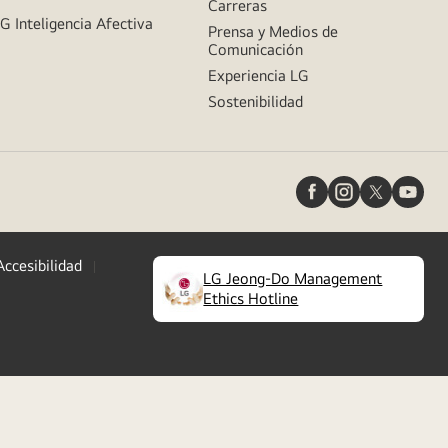
Carreras
G Inteligencia Afectiva
Prensa y Medios de
Comunicación
Experiencia LG
Sostenibilidad
Accesibilidad
LG Jeong-Do Management
(
opens
Ethics Hotline
in
a
new
tab
)