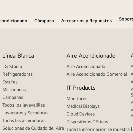
Sopor
condicionado
Cómputo
Accesorios y Repuestos
Línea Blanca
Aire Acondicionado
LG Studio
Aire Acondicionado
A
Refrigeradoras
Aire Acondicionado Comercial
A
Estufas
A
IT Products
Microondas
A
S
Campanas
Monitores
A
Todos los lavavajillas
Medical Displays
A
Lavadoras y Secadoras
Cloud Devices
A
Todas las aspiradoras
Dispositivos ÓPticos
Soluciones de Cuidado del Aire
Toda la información se muestra