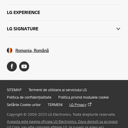
LG EXPERIENCE
LG SIGNATURE
Romania, Română
SITEMAP
Termenii de utilizare ai serviciului LG
Politica de confidențialitate
Politica privind modulele cookie
Setările Cookie-urilor
TERMENI
LG Privacy
Copyright © 2009-2025 LG Electronics. Toate drepturile rezervate.
Aceasta este pagina oficiala LG Electronics. Daca doresti sa accesezi
LG Corp. sau alte companii afiliate LG, te rugam sa apesi aici