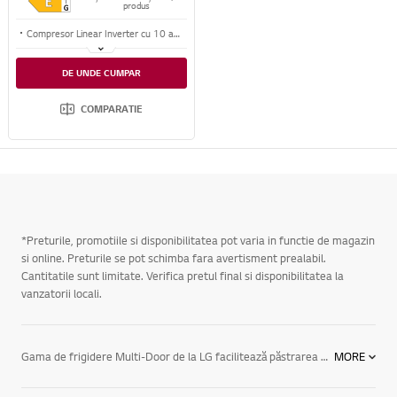
produs
Compresor Linear Inverter cu 10 ani garantie
Conectivitate WI-FI prin aplicatia ThinQ
DE UNDE CUMPAR
Smart Ice Plus
COMPARATIE
*Preturile, promotiile si disponibilitatea pot varia in functie de magazin
si online. Preturile se pot schimba fara avertisment prealabil.
Cantitatile sunt limitate. Verifica pretul final si disponibilitatea la
vanzatorii locali.
Gama de frigidere Multi-Door de la LG facilitează păstrarea unei temperaturi optime în interior, fără pierderi de aer rece și oferă accesul rapid prin intermediul ușilor multiple. Frigiderele cu 3 sau 4 uși Door-in-Door oferă posibilitatea de a păstra alimentele în cadrul unui spațiu mărit cu aproximativ 9% față de frigiderele convenționale, iar sistemele unice de purificare Pure N Fresh asigură distribuirea aerului în mod uniform, pe trei niveluri diferite. Modelele dotate cu sistemul inovativ INSTAVIEW™ îți oferă posibilitatea ca printr-o singură atingere să poți vizualiza în interiorul frigiderului, fără a-l deschide.Economiseste energie si pastreaza alimentele in compartimentele special concepute, la o temperatura optima tot timpul.
MORE