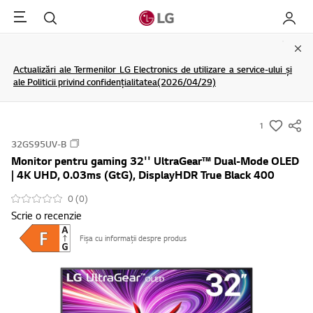
Menu
Cautare
My LG
Clo
Actualizări ale Termenilor LG Electronics de utilizare a service-ului și
ale Politicii privind confidențialitatea(2026/04/29)
1
s
32GS95UV-B
u
Monitor pentru gaming 32'' UltraGear™ Dual-Mode OLED
m
| 4K UHD, 0.03ms (GtG), DisplayHDR True Black 400
m
0 (0)
a
Scrie o recenzie
r
y
Fișa cu informații despre produs
-
w
i
s