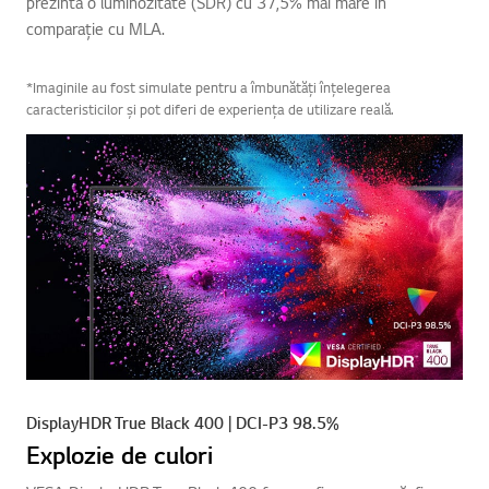
prezintă o luminozitate (SDR) cu 37,5% mai mare în
comparație cu MLA.
*Imaginile au fost simulate pentru a îmbunătăți înțelegerea
caracteristicilor și pot diferi de experiența de utilizare reală.
DisplayHDR True Black 400 | DCI-P3 98.5%
Explozie de culori