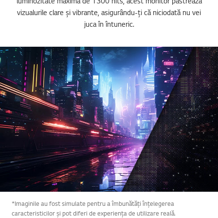
luminozitate maximă de 1300 nits, acest monitor păstrează
vizualurile clare și vibrante, asigurându-ți că niciodată nu vei
juca în întuneric.
*Imaginile au fost simulate pentru a îmbunătăți înțelegerea
caracteristicilor și pot diferi de experiența de utilizare reală.