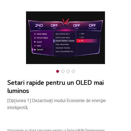
1
2
3
4
o
o
o
o
Setari rapide pentru un OLED mai
Se
f
f
f
f
luminos
lu
4
4
4
4
[Opțiunea 1] Dezactivați modul Economie de energie
[Op
inteligentă.
*Imaginile au fost simulate pentru a îmbunătăți înțelegerea