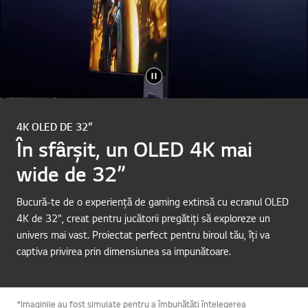
4K OLED DE 32”
În sfârșit, un OLED 4K mai
wide de 32”
Bucură-te de o experiență de gaming extinsă cu ecranul OLED
4K de 32", creat pentru jucătorii pregătiți să exploreze un
univers mai vast. Proiectat perfect pentru biroul tău, îți va
captiva privirea prin dimensiunea sa impunătoare.
*Imaginile au fost simulate pentru a îmbunătăți înțelegerea