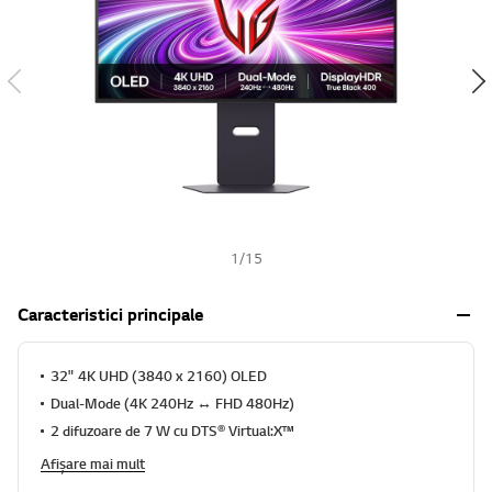
h
1
/
15
Caracteristici principale
32" 4K UHD (3840 x 2160) OLED
Dual-Mode (4K 240Hz ↔ FHD 480Hz)
2 difuzoare de 7 W cu DTS® Virtual:X™
Afișare mai mult