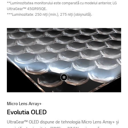
**Luminozitatea monitorului este comparată cu modelul anterior, LG
UltraGear™ 45GR95QE.
***Luminozitate: 250 niți (min.), 275 niți (obișnuită).
Micro Lens Array+
Evolutia OLED
UltraGear™ OLED dispune de tehnologia Micro Lens Array+ și