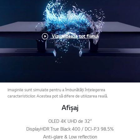
Vizualizeaza tot filmul
Imaginile sunt simulate pentru a îmbunătăți înțelegerea
caracteristicilor. Acestea pot să difere de utilizarea reală.
Afișaj
OLED 4K UHD de 32”
DisplayHDR True Black 400 / DCI-P3 98.5%
Anti-glare & Low reflection