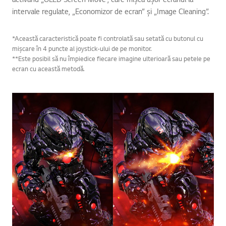
intervale regulate, „Economizor de ecran” și „Image Cleaning”.
*Această caracteristică poate fi controlată sau setată cu butonul cu
mișcare în 4 puncte al joystick-ului de pe monitor.
**Este posibil să nu împiedice fiecare imagine ulterioară sau petele pe
ecran cu această metodă.