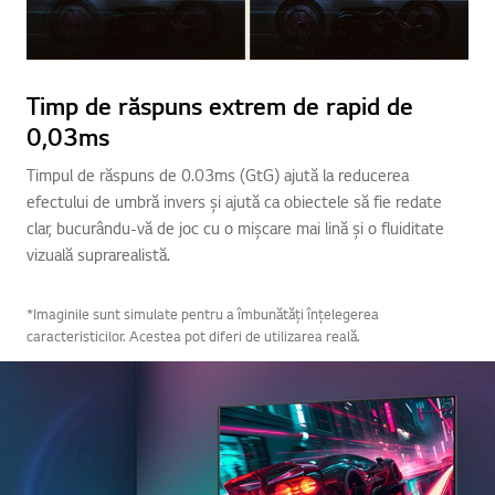
Timp de răspuns extrem de rapid de
0,03ms
Timpul de răspuns de 0.03ms (GtG) ajută la reducerea
efectului de umbră invers și ajută ca obiectele să fie redate
clar, bucurându-vă de joc cu o mișcare mai lină și o fluiditate
vizuală suprarealistă.
*Imaginile sunt simulate pentru a îmbunătăți înțelegerea
caracteristicilor. Acestea pot diferi de utilizarea reală.