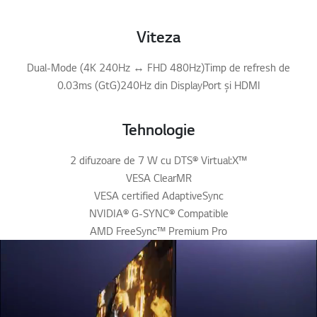
Viteza
Dual-Mode (4K 240Hz ↔ FHD 480Hz)Timp de refresh de
0.03ms (GtG)240Hz din DisplayPort și HDMI
Tehnologie
2 difuzoare de 7 W cu DTS® Virtual:X™
VESA ClearMR
VESA certified AdaptiveSync
NVIDIA® G-SYNC® Compatible
AMD FreeSync™ Premium Pro