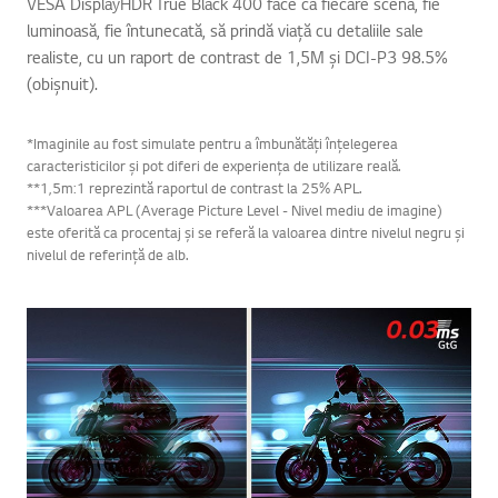
VESA DisplayHDR True Black 400 face ca fiecare scenă, fie
luminoasă, fie întunecată, să prindă viață cu detaliile sale
realiste, cu un raport de contrast de 1,5M și DCI-P3 98.5%
(obișnuit).
*Imaginile au fost simulate pentru a îmbunătăți înțelegerea
caracteristicilor și pot diferi de experiența de utilizare reală.
**1,5m:1 reprezintă raportul de contrast la 25% APL.
***Valoarea APL (Average Picture Level - Nivel mediu de imagine)
este oferită ca procentaj și se referă la valoarea dintre nivelul negru și
nivelul de referință de alb.