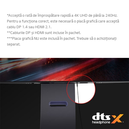
*Acceptă o rată de împrospătare rapidă a 4K UHD de până la 240Hz.
Pentru a funcționa corect, este necesară o placă grafică care acceptă
cablu DP 1.4 sau HDMI 2.1.
**Cablurile DP și HDMI sunt incluse în pachet.
***Placa grafică NU este inclusă în pachet. Trebuie să o achiziționați
separat.