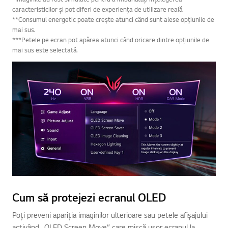
caracteristicilor și pot diferi de experiența de utilizare reală.
**Consumul energetic poate crește atunci când sunt alese opțiunile de
mai sus.
***Petele pe ecran pot apărea atunci când oricare dintre opțiunile de
mai sus este selectată.
Cum să protejezi ecranul OLED
Poți preveni apariția imaginilor ulterioare sau petele afișajului
activând „OLED Screen Move”, care mișcă ușor ecranul la