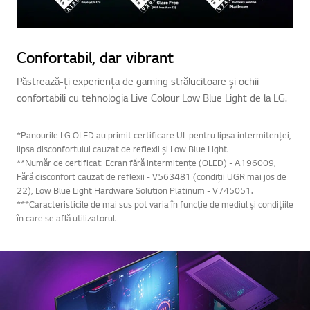
Confortabil, dar vibrant
Păstrează-ți experiența de gaming strălucitoare și ochii
confortabili cu tehnologia Live Colour Low Blue Light de la LG.
*Panourile LG OLED au primit certificare UL pentru lipsa intermitenței,
lipsa disconfortului cauzat de reflexii și Low Blue Light.
**Număr de certificat: Ecran fără intermitențe (OLED) - A196009,
Fără disconfort cauzat de reflexii - V563481 (condiții UGR mai jos de
22), Low Blue Light Hardware Solution Platinum - V745051.
***Caracteristicile de mai sus pot varia în funcție de mediul și condițiile
în care se află utilizatorul.