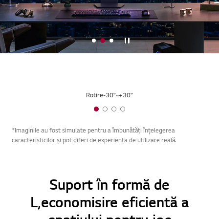
Oprire
Rotire-30°~+30°
*Imaginile au fost simulate pentru a îmbunătăți înțelegerea
caracteristicilor și pot diferi de experiența de utilizare reală.
Suport în formă de
L,economisire eficientă a