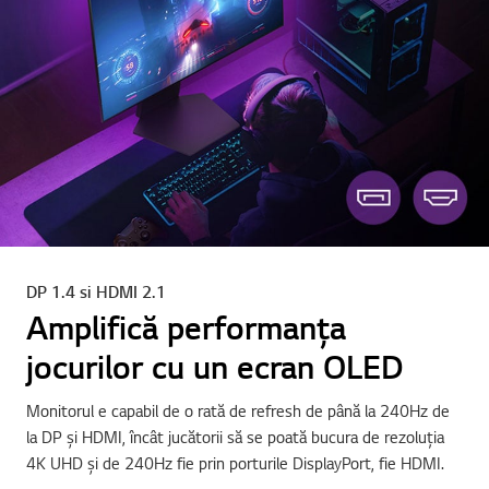
DP 1.4 si HDMI 2.1
Amplifică performanța
jocurilor cu un ecran OLED
Monitorul e capabil de o rată de refresh de până la 240Hz de
la DP și HDMI, încât jucătorii să se poată bucura de rezoluția
4K UHD și de 240Hz fie prin porturile DisplayPort, fie HDMI.