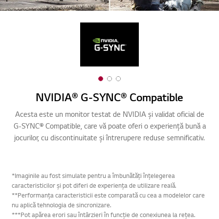
1
2
3
o
o
o
NVIDIA® G-SYNC® Compatible
f
f
f
Acesta este un monitor testat de NVIDIA și validat oficial de
Dis
3
3
3
G-SYNC® Compatible, care vă poate oferi o experiență bună a
pe
jocurilor, cu discontinuitate și întrerupere reduse semnificativ.
și 
*Imaginile au fost simulate pentru a îmbunătăți înțelegerea
caracteristicilor și pot diferi de experiența de utilizare reală.
**Performanța caracteristicii este comparată cu cea a modelelor care
nu aplică tehnologia de sincronizare.
***Pot apărea erori sau întârzieri în funcție de conexiunea la rețea.