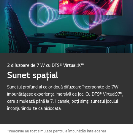
2 difuzoare de 7 W cu DTS® Virtual:X™
Sunet spațial
Sunetul profund al celor două difuzoare încorporate de 7W
îmbunătățesc experiența imersivă de joc. Cu DTS® Virtual:X™,
care simulează până la 7.1 canale, poți simți sunetul jocului
înconjurându-te ca niciodată.
*Imaginile au fost simulate pentru a îmbunătăți înțelegerea