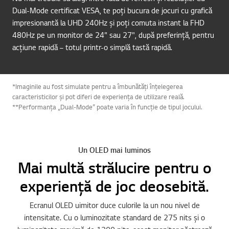
Dual-Mode certificat VESA, te poți bucura de jocuri cu grafică
impresionantă la UHD 240Hz și poți comuta instant la FHD
480Hz pe un monitor de 24" sau 27", după preferință, pentru
acțiune rapidă – totul printr-o simplă tastă rapidă.
*Imaginile au fost simulate pentru a îmbunătăți înțelegerea
caracteristicilor și pot diferi de experiența de utilizare reală.
**Performanța „Dual-Mode” poate varia în funcție de tipul jocului.
Un OLED mai luminos
Mai multă strălucire pentru o
experiență de joc deosebită.
Ecranul OLED uimitor duce culorile la un nou nivel de
intensitate. Cu o luminozitate standard de 275 nits și o