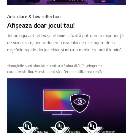
Anti-glare & Low reflection
Afișeaza doar jocul tau!
Tehnologia antireflex și reflexie scăzută pot oferi o experiență
de vizualizare, prin reducerea nivelului de distragere de la
mișcările rapide din joc chiar și într-un mediu cu multă lumină.
*Imaginile sunt simulate pentru a îmbunătăți înțelegerea
caracteristicilor. Acestea pot să difere de utilizarea reală.