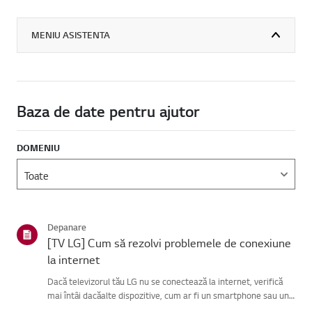
MENIU ASISTENTA
Baza de date pentru ajutor
DOMENIU
Depanare
[TV LG] Cum să rezolvi problemele de conexiune
la internet
Dacă televizorul tău LG nu se conectează la internet, verifică
mai întâi dacăalte dispozitive, cum ar fi un smartphone sau un
laptop, se pot conecta laaceeași rețea.Dacă niciun dispozitiv nu