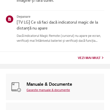
imagine și fără sunet
Depanare
[TV LG] Ce să faci dacă indicatorul magic de la
distanță nu apare
Dacă indicatorul Magic Remote (cursorul) nu apare pe ecran,
verificați mai întâinivelul bateriei și verificați dacă funcția
[Audio Guidance] este activată.Dacă bateriile și setările sunt
corecte, este posibil să fie pentru cătelecomanda est...
VEZI MAI MULT
Manuale & Documente
Gaseste manuale & documente