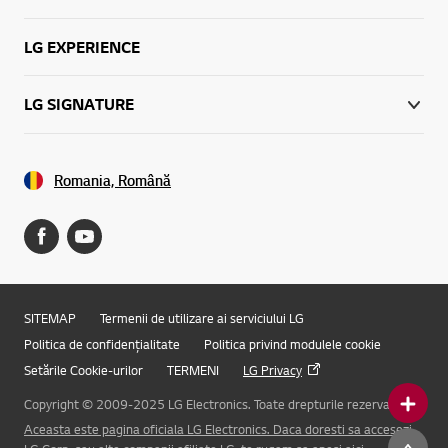
LG EXPERIENCE
LG SIGNATURE
Romania, Română
SITEMAP
Termenii de utilizare ai serviciului LG
Politica de confidențialitate
Politica privind modulele cookie
Setările Cookie-urilor
TERMENI
LG Privacy
Copyright © 2009-2025 LG Electronics. Toate drepturile rezervate.
Aceasta este pagina oficiala LG Electronics. Daca doresti sa accesezi
Online Chat