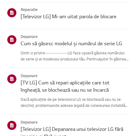
se poate conecta, problema este probabil la route...
Reparatie
[Televizor LG] Mi-am uitat parola de blocare
Depanare
Cum să găsesc modelul și numărul de serie LG
Dintr-o privire---------------LG face ușoară găsirea numărului
de serie și al modelului produsului tău. Pentruajutor în găsirea
informațiilor despre produsul tău, alege produsul LG
dincategoriile de mai jos.Selectează-ți produsulAcest ghid ...
Depanare
[TV LG] Cum să repari aplicațiile care tot
îngheață, se blochează sau nu se încarcă
Dacă aplicațiile de pe televizorul LG se blochează sau nu se
deschid, problemaeste adesea legată de conexiunea instabilă
la rețea.Verifică conexiunile de cablu dintre televizor și router,
apoi verifică starearețelei în meniul [Setări] al te...
Depanare
[Televizor LG] Depanarea unui televizor LG fără