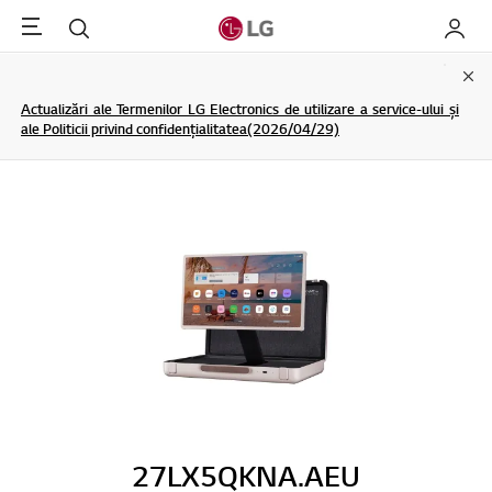
Menu
Cautare
My LG
Clo
Actualizări ale Termenilor LG Electronics de utilizare a service-ului și
ale Politicii privind confidențialitatea(2026/04/29)
27LX5QKNA.AEU