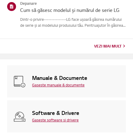
Depanare
Cum să găsesc modelul și numărul de serie LG
Dintr-o privire---------------LG face ușoară găsirea numărului
de serie și al modelului produsului tău. Pentruajutor în găsirea
informațiilor despre produsul tău, alege produsul LG
dincategoriile de mai jos.Selectează-ți produsulAcest ghid ...
VEZI MAI MULT
Manuale & Documente
Gaseste manuale & documente
Software & Drivere
Gaseste software si drivere