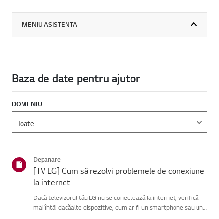
MENIU ASISTENTA
Baza de date pentru ajutor
DOMENIU
Depanare
[TV LG] Cum să rezolvi problemele de conexiune
la internet
Dacă televizorul tău LG nu se conectează la internet, verifică
mai întâi dacăalte dispozitive, cum ar fi un smartphone sau un
laptop, se pot conecta laaceeași rețea.Dacă niciun dispozitiv nu