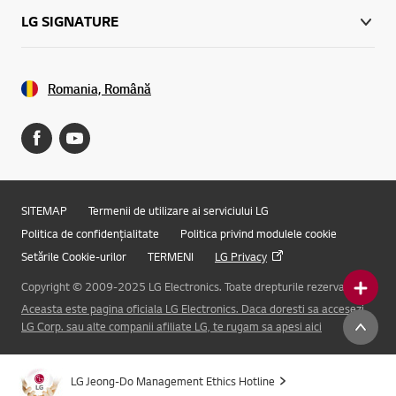
LG SIGNATURE
Romania, Română
SITEMAP
Termenii de utilizare ai serviciului LG
Politica de confidențialitate
Politica privind modulele cookie
Setările Cookie-urilor
TERMENI
LG Privacy
Copyright © 2009-2025 LG Electronics. Toate drepturile rezervate.
Aceasta este pagina oficiala LG Electronics. Daca doresti sa accesezi
Online Chat
LG Corp. sau alte companii afiliate LG, te rugam sa apesi aici
LG Jeong-Do Management Ethics Hotline