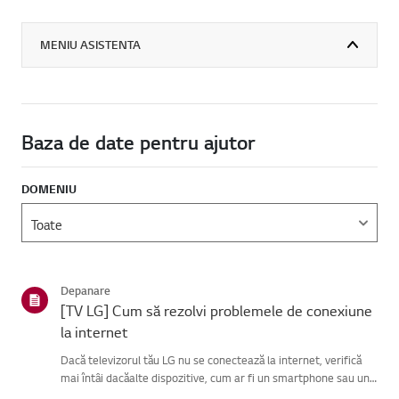
MENIU ASISTENTA
Baza de date pentru ajutor
DOMENIU
Depanare
[TV LG] Cum să rezolvi problemele de conexiune
la internet
Dacă televizorul tău LG nu se conectează la internet, verifică
mai întâi dacăalte dispozitive, cum ar fi un smartphone sau un
laptop, se pot conecta laaceeași rețea.Dacă niciun dispozitiv nu