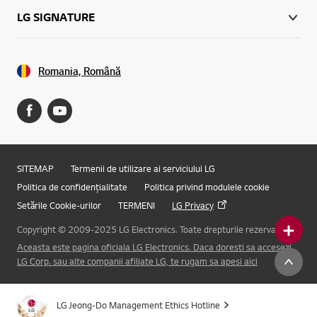
LG SIGNATURE
Romania, Română
SITEMAP
Termenii de utilizare ai serviciului LG
Politica de confidențialitate
Politica privind modulele cookie
Setările Cookie-urilor
TERMENI
LG Privacy
Copyright © 2009-2025 LG Electronics. Toate drepturile rezervate.
Aceasta este pagina oficiala LG Electronics. Daca doresti sa accesezi
Online Chat
LG Corp. sau alte companii afiliate LG, te rugam sa apesi aici
LG Jeong-Do Management Ethics Hotline