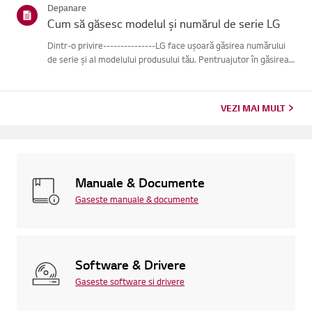
Depanare
Cum să găsesc modelul și numărul de serie LG
Dintr-o privire---------------LG face ușoară găsirea numărului
de serie și al modelului produsului tău. Pentruajutor în găsirea
informațiilor despre produsul tău, alege produsul LG
dincategoriile de mai jos.Selectează-ți produsulAcest ghid ...
VEZI MAI MULT
Manuale & Documente
Gaseste manuale & documente
Software & Drivere
Gaseste software si drivere