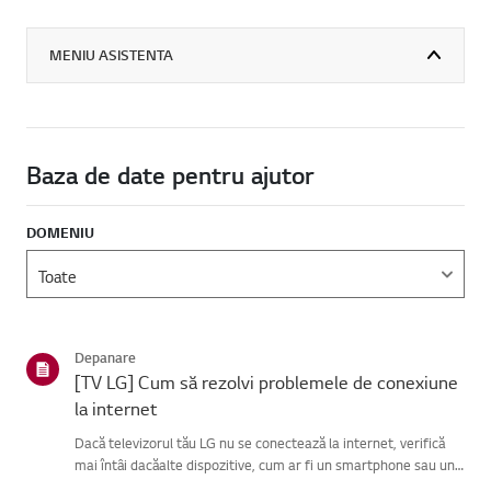
MENIU ASISTENTA
Baza de date pentru ajutor
DOMENIU
Depanare
[TV LG] Cum să rezolvi problemele de conexiune
la internet
Dacă televizorul tău LG nu se conectează la internet, verifică
mai întâi dacăalte dispozitive, cum ar fi un smartphone sau un
laptop, se pot conecta laaceeași rețea.Dacă niciun dispozitiv nu