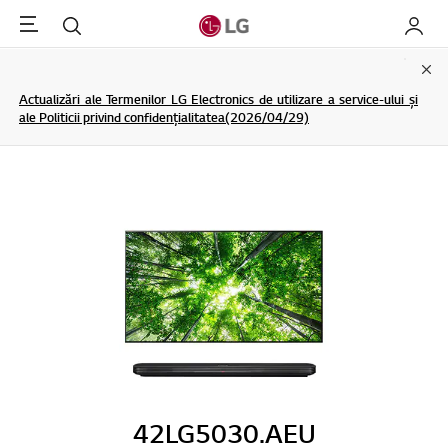
Menu
Cautare
My LG
Clo
Actualizări ale Termenilor LG Electronics de utilizare a service-ului și
ale Politicii privind confidențialitatea(2026/04/29)
42LG5030.AEU