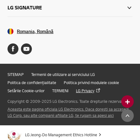
LG SIGNATURE
Romania, Română
SITEMAP
Termenii de utilizare ai serviciului LG
Politica de confidențialitate
Politica privind modulele cookie
Setările Cookie-urilor
TERMENI
LG Privacy
Copyright © 2009-2025 LG Electronics. Toate drepturile rezervate.
Aceasta este pagina oficiala LG Electronics. Daca doresti sa accesezi
Online Chat
LG Corp. sau alte companii afiliate LG, te rugam sa apesi aici
LG Jeong-Do Management Ethics Hotline