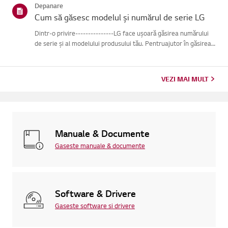
Depanare
Cum să găsesc modelul și numărul de serie LG
Dintr-o privire---------------LG face ușoară găsirea numărului
de serie și al modelului produsului tău. Pentruajutor în găsirea
informațiilor despre produsul tău, alege produsul LG
dincategoriile de mai jos.Selectează-ți produsulAcest ghid ...
VEZI MAI MULT
Manuale & Documente
Gaseste manuale & documente
Software & Drivere
Gaseste software si drivere