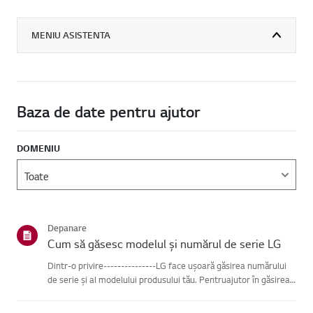
MENIU ASISTENTA
Baza de date pentru ajutor
DOMENIU
Depanare
Cum să găsesc modelul și numărul de serie LG
Dintr-o privire---------------LG face ușoară găsirea numărului
de serie și al modelului produsului tău. Pentruajutor în găsirea
informațiilor despre produsul tău, alege produsul LG
dincategoriile de mai jos.Selectează-ți produsulAcest ghid ...