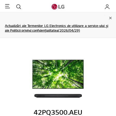
Menu
Cautare
My LG
Clo
Actualizări ale Termenilor LG Electronics de utilizare a service-ului și
ale Politicii privind confidențialitatea(2026/04/29)
42PQ3500.AEU