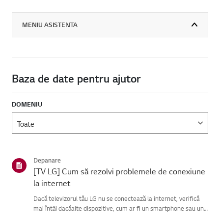
MENIU ASISTENTA
Baza de date pentru ajutor
DOMENIU
Depanare
[TV LG] Cum să rezolvi problemele de conexiune
la internet
Dacă televizorul tău LG nu se conectează la internet, verifică
mai întâi dacăalte dispozitive, cum ar fi un smartphone sau un
laptop, se pot conecta laaceeași rețea.Dacă niciun dispozitiv nu