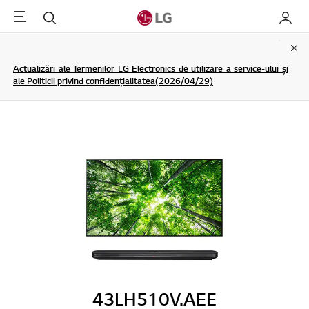
Menu
Cautare
My LG
Clo
Actualizări ale Termenilor LG Electronics de utilizare a service-ului și
ale Politicii privind confidențialitatea(2026/04/29)
43LH510V.AEE