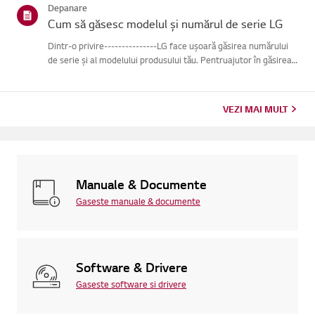
Depanare
Cum să găsesc modelul și numărul de serie LG
Dintr-o privire---------------LG face ușoară găsirea numărului
de serie și al modelului produsului tău. Pentruajutor în găsirea
informațiilor despre produsul tău, alege produsul LG
dincategoriile de mai jos.Selectează-ți produsulAcest ghid ...
VEZI MAI MULT
Manuale & Documente
Gaseste manuale & documente
Software & Drivere
Gaseste software si drivere