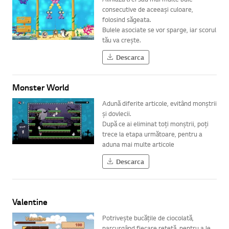
consecutive de aceeași culoare,
folosind săgeata.
Bulele asociate se vor sparge, iar scorul
tău va crește.
Descarca
Monster World
Adună diferite articole, evitând monștrii
și dovlecii.
După ce ai eliminat toți monștrii, poți
trece la etapa următoare, pentru a
aduna mai multe articole
Descarca
Valentine
Potrivește bucățile de ciocolată,
parcurgând fiecare rețetă, pentru a le