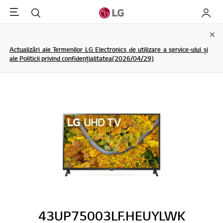
Menu
Cautare
My LG
Clo
Actualizări ale Termenilor LG Electronics de utilizare a service-ului și
ale Politicii privind confidențialitatea(2026/04/29)
43UP75003LF.HEUYLWK