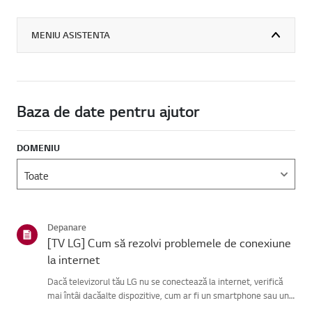
MENIU ASISTENTA
Baza de date pentru ajutor
DOMENIU
Depanare
[TV LG] Cum să rezolvi problemele de conexiune
la internet
Dacă televizorul tău LG nu se conectează la internet, verifică
mai întâi dacăalte dispozitive, cum ar fi un smartphone sau un
laptop, se pot conecta laaceeași rețea.Dacă niciun dispozitiv nu