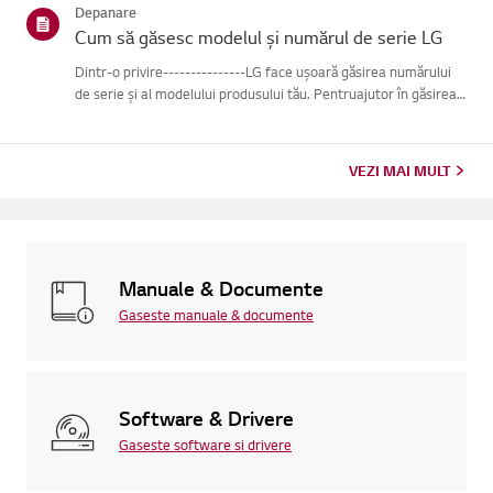
Depanare
Cum să găsesc modelul și numărul de serie LG
Dintr-o privire---------------LG face ușoară găsirea numărului
de serie și al modelului produsului tău. Pentruajutor în găsirea
informațiilor despre produsul tău, alege produsul LG
dincategoriile de mai jos.Selectează-ți produsulAcest ghid ...
VEZI MAI MULT
Manuale & Documente
Gaseste manuale & documente
Software & Drivere
Gaseste software si drivere