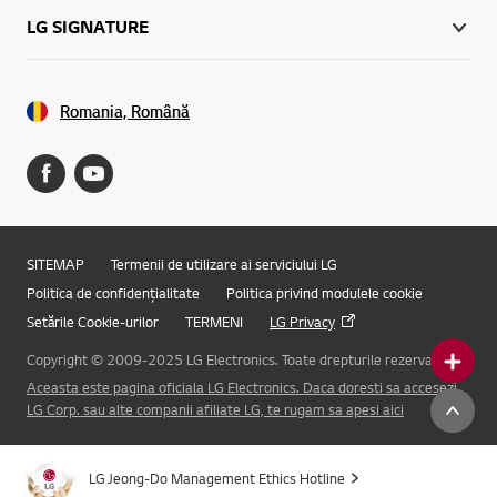
LG SIGNATURE
Romania, Română
SITEMAP
Termenii de utilizare ai serviciului LG
Politica de confidențialitate
Politica privind modulele cookie
Setările Cookie-urilor
TERMENI
LG Privacy
Copyright © 2009-2025 LG Electronics. Toate drepturile rezervate.
Aceasta este pagina oficiala LG Electronics. Daca doresti sa accesezi
Online Chat
LG Corp. sau alte companii afiliate LG, te rugam sa apesi aici
LG Jeong-Do Management Ethics Hotline