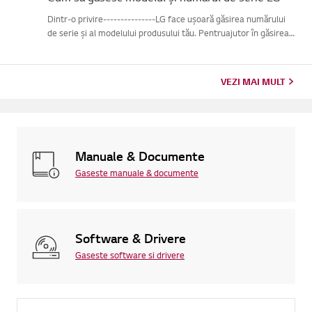
Dintr-o privire---------------LG face ușoară găsirea numărului
de serie și al modelului produsului tău. Pentruajutor în găsirea
informațiilor despre produsul tău, alege produsul LG
dincategoriile de mai jos.Selectează-ți produsulAcest ghid ...
VEZI MAI MULT
Manuale & Documente
Gaseste manuale & documente
Software & Drivere
Gaseste software si drivere