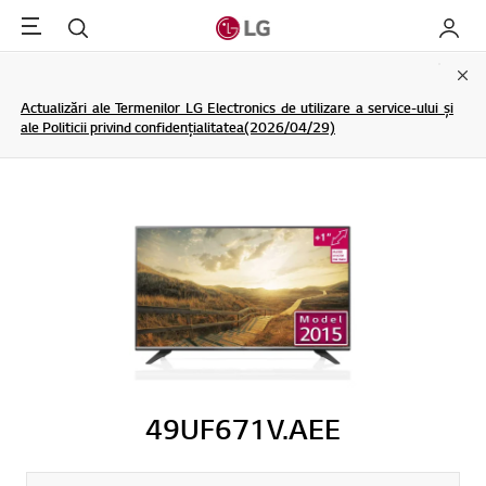
Menu
Cautare
My LG
Clo
Actualizări ale Termenilor LG Electronics de utilizare a service-ului și
ale Politicii privind confidențialitatea(2026/04/29)
49UF671V.AEE