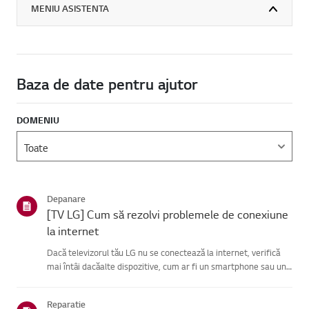
MENIU ASISTENTA
Baza de date pentru ajutor
DOMENIU
Depanare
[TV LG] Cum să rezolvi problemele de conexiune
la internet
Dacă televizorul tău LG nu se conectează la internet, verifică
mai întâi dacăalte dispozitive, cum ar fi un smartphone sau un
laptop, se pot conecta laaceeași rețea.Dacă niciun dispozitiv nu
se poate conecta, problema este probabil la route...
Reparatie