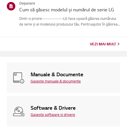
Depanare
Cum să găsesc modelul și numărul de serie LG
Dintr-o privire---------------LG face ușoară găsirea numărului
de serie și al modelului produsului tău. Pentruajutor în găsirea
informațiilor despre produsul tău, alege produsul LG
dincategoriile de mai jos.Selectează-ți produsulAcest ghid ...
VEZI MAI MULT
Manuale & Documente
Gaseste manuale & documente
Software & Drivere
Gaseste software si drivere