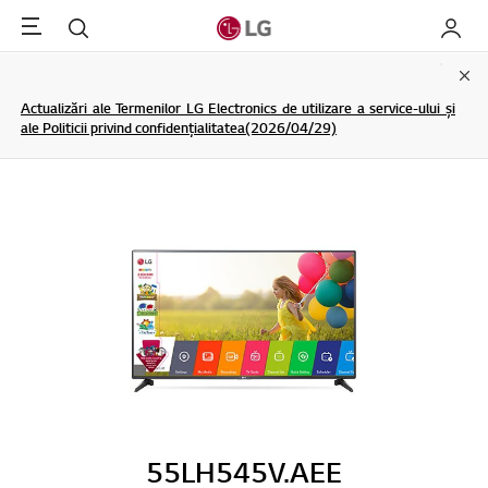
Menu
Cautare
My LG
Clo
Actualizări ale Termenilor LG Electronics de utilizare a service-ului și
ale Politicii privind confidențialitatea(2026/04/29)
55LH545V.AEE