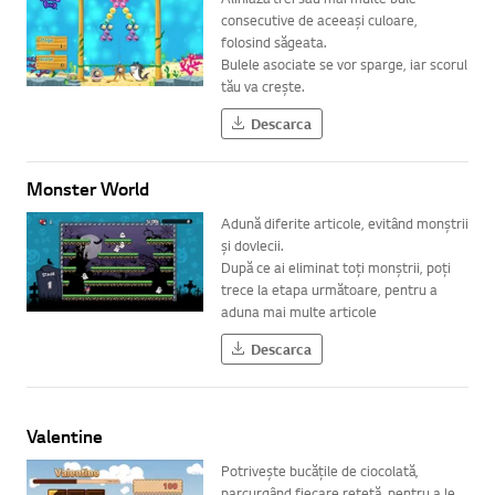
consecutive de aceeași culoare,
folosind săgeata.
Bulele asociate se vor sparge, iar scorul
tău va crește.
Descarca
Monster World
Adună diferite articole, evitând monștrii
și dovlecii.
După ce ai eliminat toți monștrii, poți
trece la etapa următoare, pentru a
aduna mai multe articole
Descarca
Valentine
Potrivește bucățile de ciocolată,
parcurgând fiecare rețetă, pentru a le