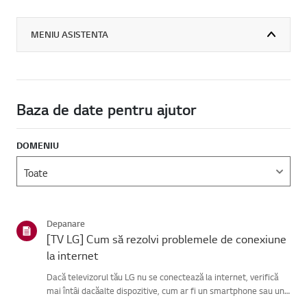
MENIU ASISTENTA
Baza de date pentru ajutor
DOMENIU
Depanare
[TV LG] Cum să rezolvi problemele de conexiune
la internet
Dacă televizorul tău LG nu se conectează la internet, verifică
mai întâi dacăalte dispozitive, cum ar fi un smartphone sau un
laptop, se pot conecta laaceeași rețea.Dacă niciun dispozitiv nu