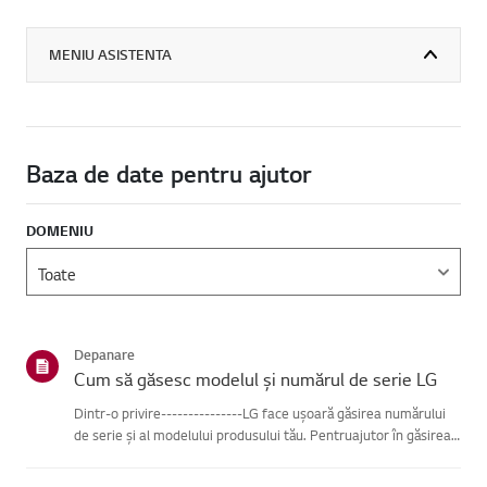
MENIU ASISTENTA
Baza de date pentru ajutor
DOMENIU
Depanare
Cum să găsesc modelul și numărul de serie LG
Dintr-o privire---------------LG face ușoară găsirea numărului
de serie și al modelului produsului tău. Pentruajutor în găsirea
informațiilor despre produsul tău, alege produsul LG
dincategoriile de mai jos.Selectează-ți produsulAcest ghid ...