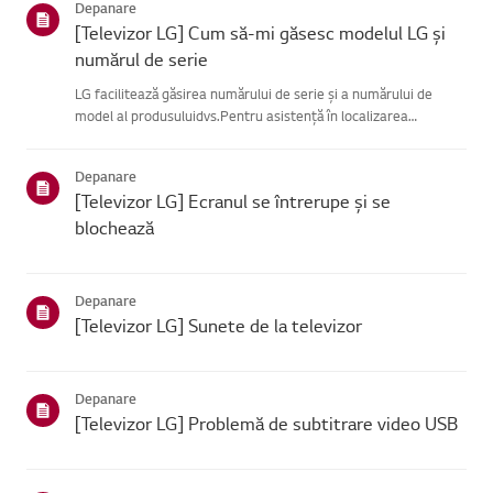
Depanare
[Televizor LG] Cum să-mi găsesc modelul LG și
numărul de serie
LG facilitează găsirea numărului de serie și a numărului de
model al produsuluidvs.Pentru asistență în localizarea
informațiilor despre produsul dvs., alegețiprodusul LG din
categoriile de mai jos.TELEVIZIUNEModelul și/sau numărul de
Depanare
serie ...
[Televizor LG] Ecranul se întrerupe și se
blochează
Depanare
[Televizor LG] Sunete de la televizor
Depanare
[Televizor LG] Problemă de subtitrare video USB