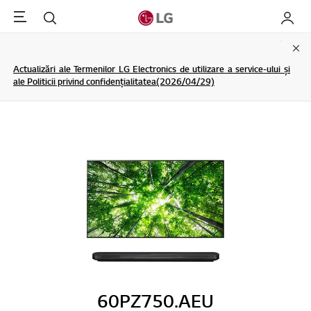
Menu
Cautare
My LG
Clo
Actualizări ale Termenilor LG Electronics de utilizare a service-ului și
ale Politicii privind confidențialitatea(2026/04/29)
60PZ750.AEU