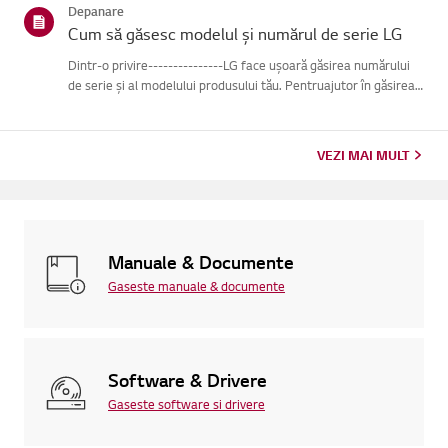
Depanare
Cum să găsesc modelul și numărul de serie LG
Dintr-o privire---------------LG face ușoară găsirea numărului
de serie și al modelului produsului tău. Pentruajutor în găsirea
informațiilor despre produsul tău, alege produsul LG
dincategoriile de mai jos.Selectează-ți produsulAcest ghid ...
VEZI MAI MULT
Manuale & Documente
Gaseste manuale & documente
Software & Drivere
Gaseste software si drivere