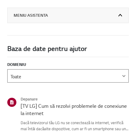
MENIU ASISTENTA
Baza de date pentru ajutor
DOMENIU
Depanare
[TV LG] Cum să rezolvi problemele de conexiune
la internet
Dacă televizorul tău LG nu se conectează la internet, verifică
mai întâi dacăalte dispozitive, cum ar fi un smartphone sau un
laptop, se pot conecta laaceeași rețea.Dacă niciun dispozitiv nu