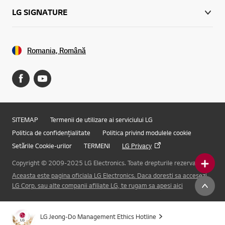
LG SIGNATURE
Romania, Română
SITEMAP
Termenii de utilizare ai serviciului LG
Politica de confidențialitate
Politica privind modulele cookie
Setările Cookie-urilor
TERMENI
LG Privacy
Copyright © 2009-2025 LG Electronics. Toate drepturile rezervate.
Aceasta este pagina oficiala LG Electronics. Daca doresti sa accesezi
Online Chat
LG Corp. sau alte companii afiliate LG, te rugam sa apesi aici
LG Jeong-Do Management Ethics Hotline