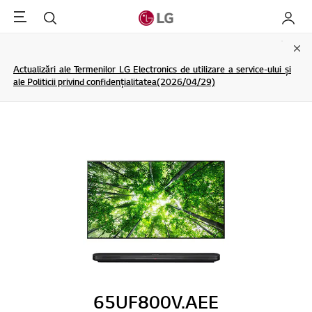
Menu
Cautare
My LG
Clo
Actualizări ale Termenilor LG Electronics de utilizare a service-ului și
ale Politicii privind confidențialitatea(2026/04/29)
65UF800V.AEE