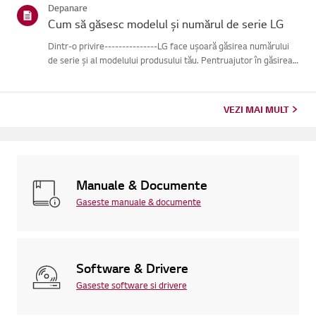
Depanare
Cum să găsesc modelul și numărul de serie LG
Dintr-o privire---------------LG face ușoară găsirea numărului
de serie și al modelului produsului tău. Pentruajutor în găsirea
informațiilor despre produsul tău, alege produsul LG
dincategoriile de mai jos.Selectează-ți produsulAcest ghid ...
VEZI MAI MULT
Manuale & Documente
Gaseste manuale & documente
Software & Drivere
Gaseste software si drivere