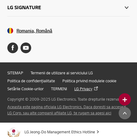
LG SIGNATURE
Romania, Română
SITEMAP
Termenii de utilizare ai serviciului LG
Politica de confidențialitate
Politica privind modulele cookie
Setările Cookie-urilor
TERMENI
LG Privacy
Copyright © 2009-2025 LG Electronics. Toate drepturile rezervate.
Aceasta este pagina oficiala LG Electronics. Daca doresti sa accesezi
Online Chat
LG Corp. sau alte companii afiliate LG, te rugam sa apesi aici
LG Jeong-Do Management Ethics Hotline