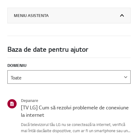
MENIU ASISTENTA
Baza de date pentru ajutor
DOMENIU
Depanare
[TV LG] Cum să rezolvi problemele de conexiune
la internet
Dacă televizorul tău LG nu se conectează la internet, verifică
mai întâi dacăalte dispozitive, cum ar fi un smartphone sau un
laptop, se pot conecta laaceeași rețea.Dacă niciun dispozitiv nu