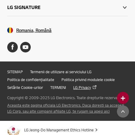
LG SIGNATURE
Romania, Română
SITEMAP
Termenii de utilizare ai serviciului LG
Politica de confidențialitate
Politica privind modulele cookie
Setările Cookie-urilor
TERMENI
LG Privacy
Copyright © 2009-2025 LG Electronics. Toate drepturile rezervate.
Aceasta este pagina oficiala LG Electronics. Daca doresti sa accesezi
Online Chat
LG Corp. sau alte companii afiliate LG, te rugam sa apesi aici
LG Jeong-Do Management Ethics Hotline