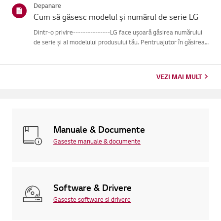
Depanare
Cum să găsesc modelul și numărul de serie LG
Dintr-o privire---------------LG face ușoară găsirea numărului
de serie și al modelului produsului tău. Pentruajutor în găsirea
informațiilor despre produsul tău, alege produsul LG
dincategoriile de mai jos.Selectează-ți produsulAcest ghid ...
VEZI MAI MULT
Manuale & Documente
Gaseste manuale & documente
Software & Drivere
Gaseste software si drivere