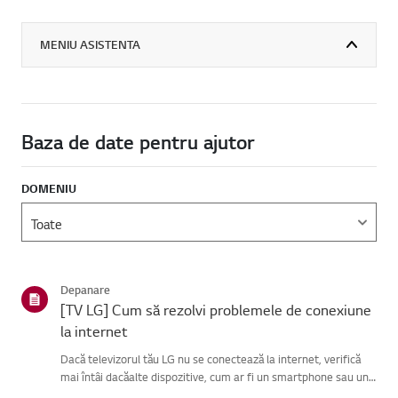
MENIU ASISTENTA
Baza de date pentru ajutor
DOMENIU
Depanare
[TV LG] Cum să rezolvi problemele de conexiune
la internet
Dacă televizorul tău LG nu se conectează la internet, verifică
mai întâi dacăalte dispozitive, cum ar fi un smartphone sau un
laptop, se pot conecta laaceeași rețea.Dacă niciun dispozitiv nu