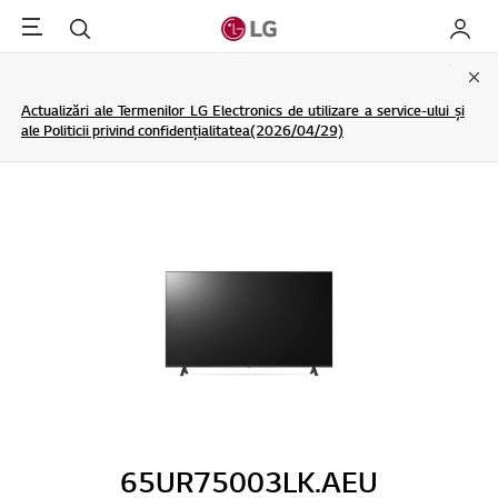
Menu
Cautare
My LG
Clo
Actualizări ale Termenilor LG Electronics de utilizare a service-ului și
ale Politicii privind confidențialitatea(2026/04/29)
65UR75003LK.AEU