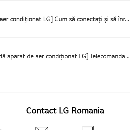
[Aparat de aer condiționat LG] Cum să conectați și să înregistrați dispozitive în aplicația LG ThinQ
[Telecomandă aparat de aer condiționat LG] Telecomanda 
Contact LG Romania