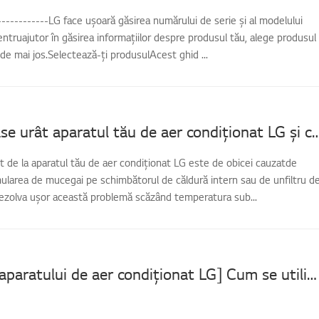
-------------LG face ușoară găsirea numărului de serie și al modelului
entruajutor în găsirea informațiilor despre produsul tău, alege produsul
 de mai jos.Selectează-ți produsulAcest ghid ...
De ce miroase urât aparatul tău de aer condiționat LG
 de la aparatul tău de aer condiționat LG este de obicei cauzatde
ularea de mucegai pe schimbătorul de căldură intern sau de unfiltru d
rezolva ușor această problemă scăzând temperatura sub...
[Curățarea aparatului de aer condiționat LG] Cum se utilizează funcția de curățare a robotului