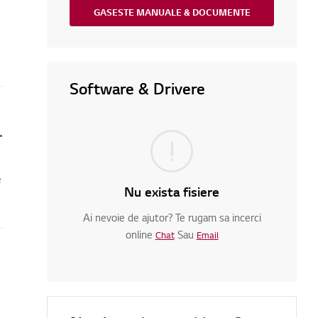
GASESTE MANUALE & DOCUMENTE
Software & Drivere
 și cum să repari asta
e
Nu exista fisiere
Ai nevoie de ajutor? Te rugam sa incerci
online
Sau
Chat
Email