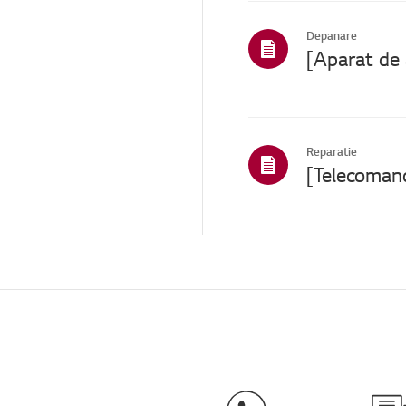
Poliță / Cost
Depanare
Pre-inspecție / SVC
proactiv
Serviciu de garanție
internațională
TS (Suport tehnic)
Reparatie
Alții
Altele