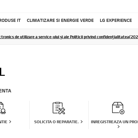
RODUSE IT
CLIMATIZARE SI ENERGIE VERDE
LG EXPERIENCE
tronics de utilizare a service-ului și ale Politicii privind confidențialitatea(2
L
TENTA
TIE
SOLICITA O REPARATIE.
INREGISTREAZA UN PR