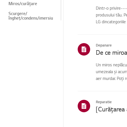
Miros/curățare
Dintr-o privire--
Scurgere/
produsului tău. P
îngheț/condens/imersiu
LG dincategoriile
ne
Zgomot/Vibrații
Structură/Aspect/Obie
Depanare
cte străine
Telecomandă/butoane
Un miros neplăcut
Funcție/Acțiune
umezeala și acum
aer murdar. Poți 
Instalare/Demolare
ThinQ / Funcții
inteligente
Reparatie
Vânzări / Promovare /
Instalare / Specificații
Piese / Cerere de
accesorii