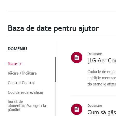
Baza de date pentru ajutor
DOMENIU
Depanare
[LG Aer Con
Toate
Codurile de eroar
Răcire / Încălzire
unitățile montate
Central Control
tip stand le afiș
Cod de eroare/afișaj
Sursă de
alimentare/scurgeri la
Depanare
pământ
Cum să găse