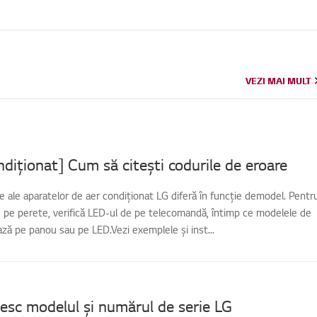
VEZI MAI MULT
VEZI MAI MULT
diționat] Cum să citești codurile de eroare
e ale aparatelor de aer condiționat LG diferă în funcție demodel. Pentr
 pe perete, verifică LED-ul de pe telecomandă, întimp ce modelele de
ează pe panou sau pe LED.Vezi exemplele și inst...
sc modelul și numărul de serie LG