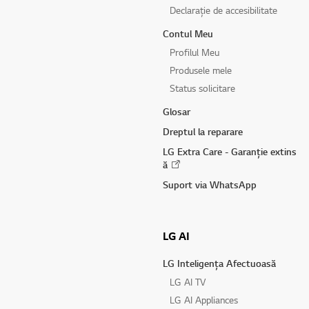
Declarație de accesibilitate
Contul Meu
Profilul Meu
Produsele mele
Status solicitare
Glosar
Dreptul la reparare
LG Extra Care - Garanție extins
ă
Suport via WhatsApp
LG AI
LG Inteligența Afectuoasă
LG AI TV
LG AI Appliances